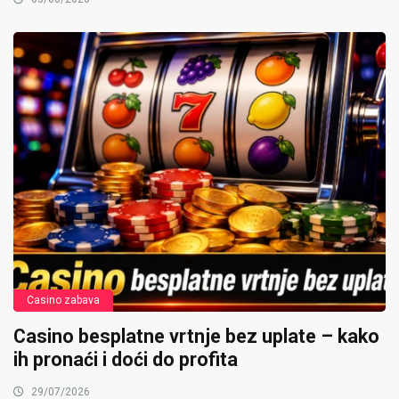
Casino zabava
Casino besplatne vrtnje bez uplate – kako
ih pronaći i doći do profita
29/07/2026