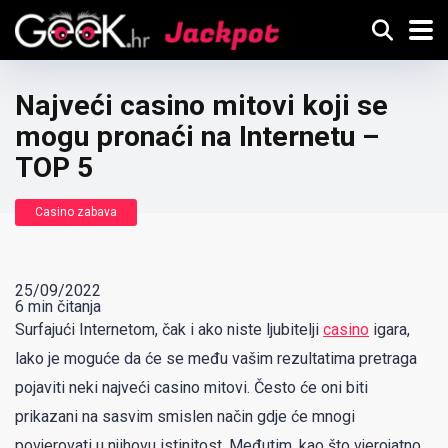
Najveći casino mitovi koji se
mogu pronaći na Internetu –
TOP 5
Casino zabava
25/09/2022
6 min čitanja
Surfajući Internetom, čak i ako niste ljubitelji
casino
igara,
lako je moguće da će se među vašim rezultatima pretraga
pojaviti neki najveći casino mitovi. Često će oni biti
prikazani na sasvim smislen način gdje će mnogi
povjerovati u njihovu istinitost. Međutim, kao što vjerojatno