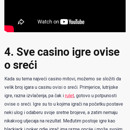
4. Sve casino igre ovise
o sreći
Kada su tema najveći casino mitovi, možemo se složiti da
velik broj igara u casinu ovisi o sreći. Primjerice, lutrijske
igre, razna izvlačenja, pa čak i
rulet
, gotovo u potpunosti
ovise o sreći. Igre su to u kojima igrači na početku postave
neki ulog i odaberu svoje sretne brojeve, a zatim nemaju
nikakvog utjecaja na rezultat. Međutim postoje igre kao
blackjack i poker gdje igrač ima razne opcije i može svojim