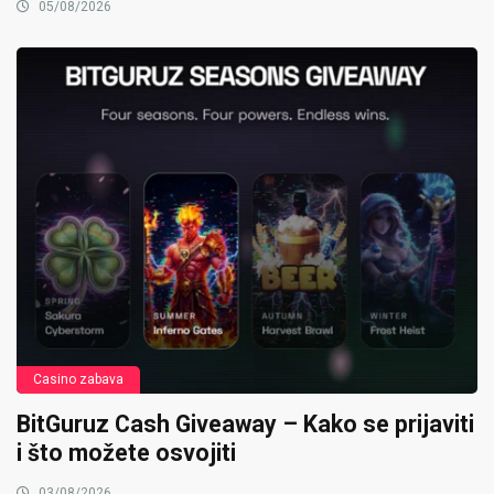
05/08/2026
Casino zabava
BitGuruz Cash Giveaway – Kako se prijaviti
i što možete osvojiti
03/08/2026