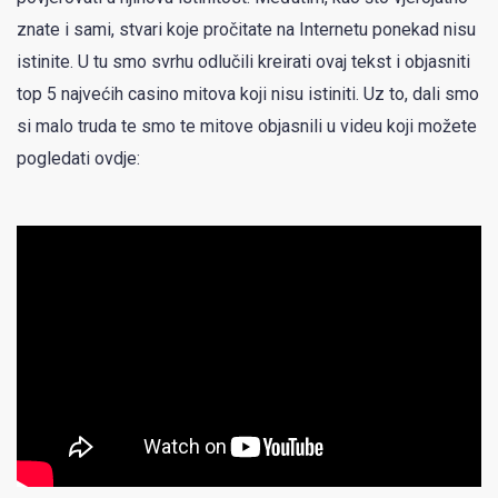
znate i sami, stvari koje pročitate na Internetu ponekad nisu
istinite. U tu smo svrhu odlučili kreirati ovaj tekst i objasniti
top 5 najvećih casino mitova koji nisu istiniti. Uz to, dali smo
si malo truda te smo te mitove objasnili u videu koji možete
pogledati ovdje: