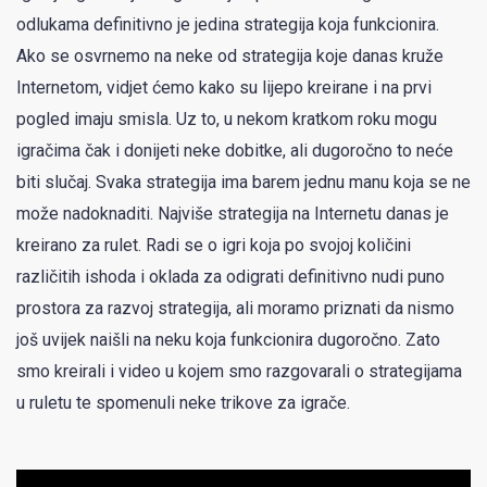
odlukama definitivno je jedina strategija koja funkcionira.
Ako se osvrnemo na neke od strategija koje danas kruže
Internetom, vidjet ćemo kako su lijepo kreirane i na prvi
pogled imaju smisla. Uz to, u nekom kratkom roku mogu
igračima čak i donijeti neke dobitke, ali dugoročno to neće
biti slučaj. Svaka strategija ima barem jednu manu koja se ne
može nadoknaditi. Najviše strategija na Internetu danas je
kreirano za rulet. Radi se o igri koja po svojoj količini
različitih ishoda i oklada za odigrati definitivno nudi puno
prostora za razvoj strategija, ali moramo priznati da nismo
još uvijek naišli na neku koja funkcionira dugoročno. Zato
smo kreirali i video u kojem smo razgovarali o strategijama
u ruletu te spomenuli neke trikove za igrače.