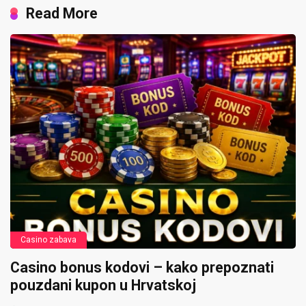
Read More
Casino zabava
Casino bonus kodovi – kako prepoznati
pouzdani kupon u Hrvatskoj