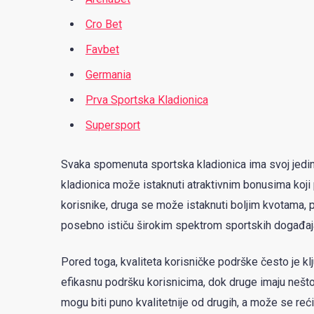
Cro Bet
Favbet
Germania
Prva Sportska Kladionica
Supersport
Svaka spomenuta sportska kladionica ima svoj jedinst
kladionica može istaknuti atraktivnim bonusima koji
korisnike, druga se može istaknuti boljim kvotama, p
posebno ističu širokim spektrom sportskih događaja u
Pored toga, kvaliteta korisničke podrške često je kl
efikasnu podršku korisnicima, dok druge imaju nešto 
mogu biti puno kvalitetnije od drugih, a može se re