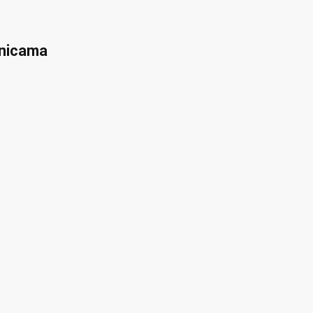
onicama