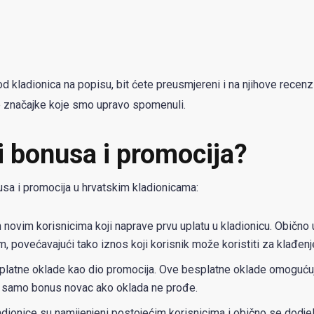
 od kladionica na popisu, bit ćete preusmjereni i na njihove recenz
ne značajke koje smo upravo spomenuli.
vi bonusa i promocija?
sa i promocija u hrvatskim kladionicama:
 novim korisnicima koji naprave prvu uplatu u kladionicu. Obično 
povećavajući tako iznos koji korisnik može koristiti za klađenj
platne oklade kao dio promocija. Ove besplatne oklade omoguću
e samo bonus novac ako oklada ne prođe.
dionice su namijenjeni postojećim korisnicima i obično se dodjel