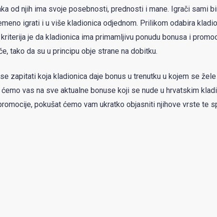
aka od njih ima svoje posebnosti, prednosti i mane. Igrači sami bi
vremeno igrati i u više kladionica odjednom. Prilikom odabira kladi
 kriterija je da kladionica ima primamljivu ponudu bonusa i promoc
e, tako da su u principu obje strane na dobitku.
bi se zapitati koja kladionica daje bonus u trenutku u kojem se žele
rit ćemo vas na sve aktualne bonuse koji se nude u hrvatskim klad
i promocije, pokušat ćemo vam ukratko objasniti njihove vrste te 