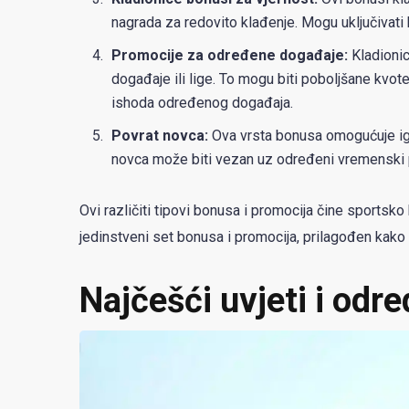
nagrada za redovito klađenje. Mogu uključivati
Promocije za određene događaje:
Kladioni
događaje ili lige. To mogu biti poboljšane kvo
ishoda određenog događaja.
Povrat novca:
Ova vrsta bonusa omogućuje igr
novca može biti vezan uz određeni vremenski p
Ovi različiti tipovi bonusa i promocija čine sportsko 
jedinstveni set bonusa i promocija, prilagođen kako 
Najčešći uvjeti i odr