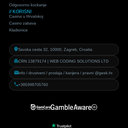
Odgovorno kockanje
// KORISNI
Casina u Hrvatskoj
Casino zabava
Kladionice
Savska cesta 32, 10000, Zagreb, Croatia
CRN 13879174 | WEB CODING SOLUTIONS LTD
info / drustveni / prodaja / karijera / pravni @geek.hr.
+385998705760