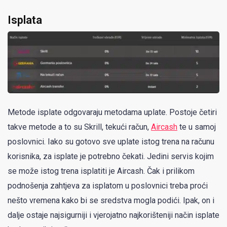
Isplata
Metode isplate odgovaraju metodama uplate. Postoje četiri
takve metode a to su Skrill, tekući račun,
Aircash
te u samoj
poslovnici. Iako su gotovo sve uplate istog trena na računu
korisnika, za isplate je potrebno čekati. Jedini servis kojim
se može istog trena isplatiti je Aircash. Čak i prilikom
podnošenja zahtjeva za isplatom u poslovnici treba proći
nešto vremena kako bi se sredstva mogla podići. Ipak, on i
dalje ostaje najsigurniji i vjerojatno najkorišteniji način isplate