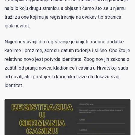
na bilo koju drugu stranicu, a objasnit ćemo što se u njemu
traži za one kojima je registriranje na ovakav tip stranica
ipak novitet.
Najjednostavniji dio registracije je unijeti osobne podatke
kao ime i prezime, adresu, datum rođenja i slično. Ono što je
relativno novo jest potvrda identiteta. Zbog novijih zakona o
zaštiti od pranja novca, kladionice i casina u Hrvatskoj sada
od novih, ali i postojećih korisnika traže da dokažu svoj
identitet.