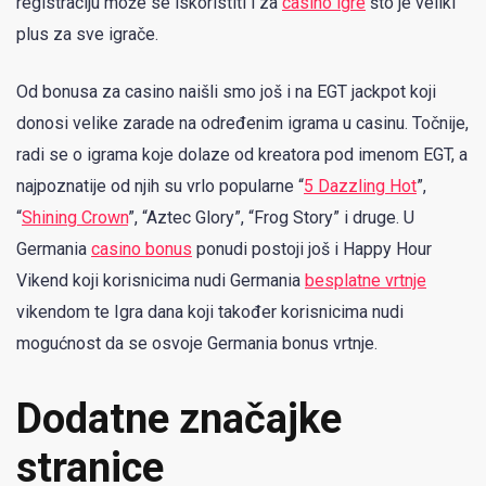
registraciju može se iskoristiti i za
casino igre
što je veliki
plus za sve igrače.
Od bonusa za casino naišli smo još i na EGT jackpot koji
donosi velike zarade na određenim igrama u casinu. Točnije,
radi se o igrama koje dolaze od kreatora pod imenom EGT, a
najpoznatije od njih su vrlo popularne “
5 Dazzling Hot
”,
“
Shining Crown
”, “Aztec Glory”, “Frog Story” i druge. U
Germania
casino bonus
ponudi postoji još i Happy Hour
Vikend koji korisnicima nudi Germania
besplatne vrtnje
vikendom te Igra dana koji također korisnicima nudi
mogućnost da se osvoje Germania bonus vrtnje.
Dodatne značajke
stranice