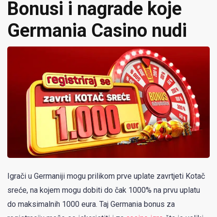
Bonusi i nagrade koje
Germania Casino nudi
Igrači u Germaniji mogu prilikom prve uplate zavrtjeti Kotač
sreće, na kojem mogu dobiti do čak 1000% na prvu uplatu
do maksimalnih 1000 eura. Taj Germania bonus za