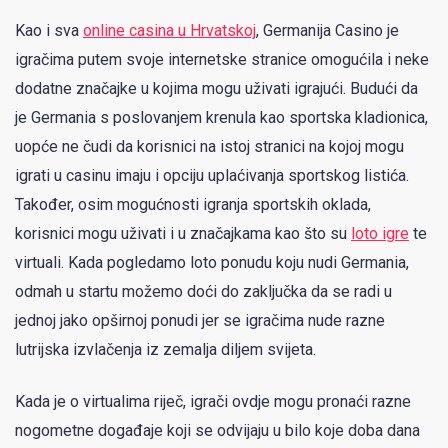
Kao i sva
online casina u Hrvatskoj
, Germanija Casino je
igračima putem svoje internetske stranice omogućila i neke
dodatne značajke u kojima mogu uživati igrajući. Budući da
je Germania s poslovanjem krenula kao sportska kladionica,
uopće ne čudi da korisnici na istoj stranici na kojoj mogu
igrati u casinu imaju i opciju uplaćivanja sportskog listića.
Također, osim mogućnosti igranja sportskih oklada,
korisnici mogu uživati i u značajkama kao što su
loto igre
te
virtuali. Kada pogledamo loto ponudu koju nudi Germania,
odmah u startu možemo doći do zaključka da se radi u
jednoj jako opširnoj ponudi jer se igračima nude razne
lutrijska izvlačenja iz zemalja diljem svijeta.
Kada je o virtualima riječ, igrači ovdje mogu pronaći razne
nogometne događaje koji se odvijaju u bilo koje doba dana