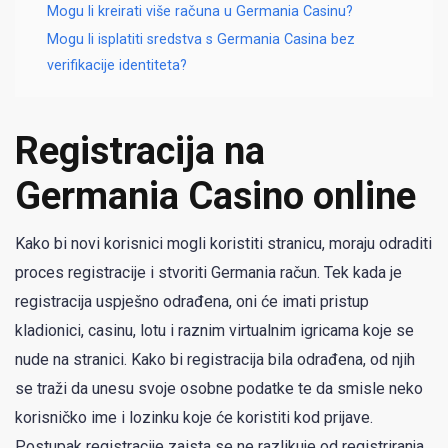
Mogu li kreirati više računa u Germania Casinu?
Mogu li isplatiti sredstva s Germania Casina bez
verifikacije identiteta?
Registracija na
Germania Casino online
Kako bi novi korisnici mogli koristiti stranicu, moraju odraditi
proces registracije i stvoriti Germania račun. Tek kada je
registracija uspješno odrađena, oni će imati pristup
kladionici, casinu, lotu i raznim virtualnim igricama koje se
nude na stranici. Kako bi registracija bila odrađena, od njih
se traži da unesu svoje osobne podatke te da smisle neko
korisničko ime i lozinku koje će koristiti kod prijave.
Postupak registracije zaista se ne razlikuje od registriranja