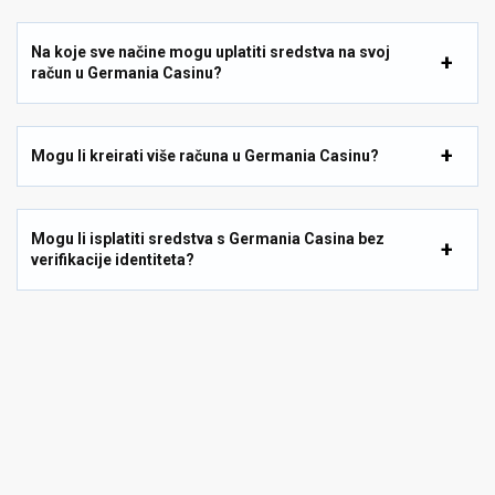
Na koje sve načine mogu uplatiti sredstva na svoj
račun u Germania Casinu?
Mogu li kreirati više računa u Germania Casinu?
Mogu li isplatiti sredstva s Germania Casina bez
verifikacije identiteta?