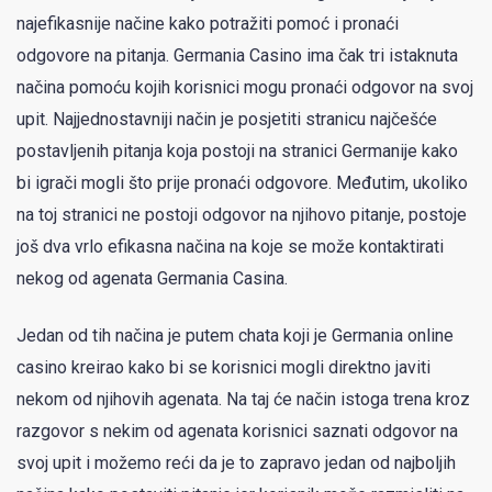
najefikasnije načine kako potražiti pomoć i pronaći
odgovore na pitanja. Germania Casino ima čak tri istaknuta
načina pomoću kojih korisnici mogu pronaći odgovor na svoj
upit. Najjednostavniji način je posjetiti stranicu najčešće
postavljenih pitanja koja postoji na stranici Germanije kako
bi igrači mogli što prije pronaći odgovore. Međutim, ukoliko
na toj stranici ne postoji odgovor na njihovo pitanje, postoje
još dva vrlo efikasna načina na koje se može kontaktirati
nekog od agenata Germania Casina.
Jedan od tih načina je putem chata koji je Germania online
casino kreirao kako bi se korisnici mogli direktno javiti
nekom od njihovih agenata. Na taj će način istoga trena kroz
razgovor s nekim od agenata korisnici saznati odgovor na
svoj upit i možemo reći da je to zapravo jedan od najboljih