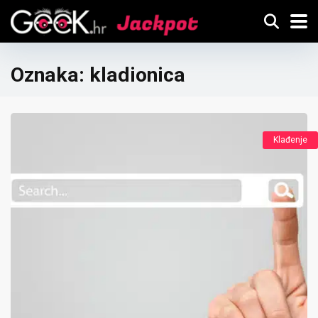
Oznaka:
kladionica
Klađenje