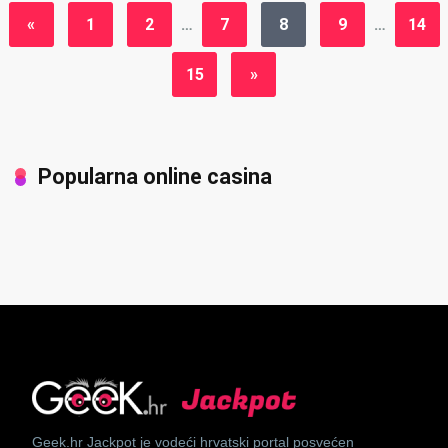
«
1
2
…
7
8
9
…
14
15
»
Popularna online casina
Geek.hr
Jackpot je vodeći hrvatski portal posvećen