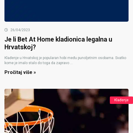
26/04/2023
Je li Bet At Home kladionica legalna u
Hrvatskoj?
Klađenje u Hrvatskoj je popularan hobi među punoljetnim osobama. Svatko
kome je imalo stalo do toga da zapravo ...
Pročitaj više »
Klađenje