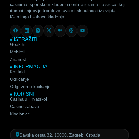
casinima, sportskom klađenju i online igrama na sreću, koji
donosi najnovije trendove, uvide i aktualnosti iz svijeta
iGaminga i zabave klađenja.
// ISTRAŽITI
Geek.hr
Mobiteli
Znanost
// INFORMACIJA
Kontakt
Odricanje
Odgovorno kockanje
// KORISNI
Casina u Hrvatskoj
Casino zabava
Kladionice
Savska cesta 32, 10000, Zagreb, Croatia