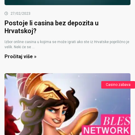
27/02/2023
Postoje li casina bez depozita u
Hrvatskoj?
Izbor online casina u kojima se može igrati ako ste iz Hrvatske poprilično je
velik. Neki će se ...
Pročitaj više »
Casino zabava