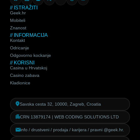
// ISTRAŽITI
Geek.hr
Mobiteli
Znanost
// INFORMACIJA
Kontakt
Odricanje
Odgovorno kockanje
// KORISNI
Casina u Hrvatskoj
Casino zabava
Kladionice
Savska cesta 32, 10000, Zagreb, Croatia
CRN 13879174 | WEB CODING SOLUTIONS LTD
info / drustveni / prodaja / karijera / pravni @geek.hr.