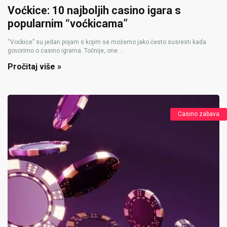
Voćkice: 10 najboljih casino igara s
popularnim “voćkicama”
“Voćkice” su jedan pojam s kojim se možemo jako često susresti kada
govorimo o casino igrama. Točnije, one ...
Pročitaj više »
Casino zabava