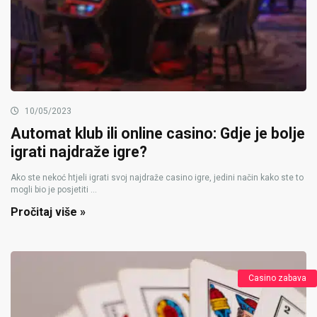
10/05/2023
Automat klub ili online casino: Gdje je bolje
igrati najdraže igre?
Ako ste nekoć htjeli igrati svoj najdraže casino igre, jedini način kako ste to
mogli bio je posjetiti ...
Pročitaj više »
Casino zabava