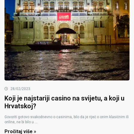
28/02/2023
Koji je najstariji casino na svijetu, a koji u
Hrvatskoj?
Govoriti gotovo svakodnevno o casinima, bilo da je riječ o onim klasičnim ili
online, ne bi bilo u ...
Pročitaj više »