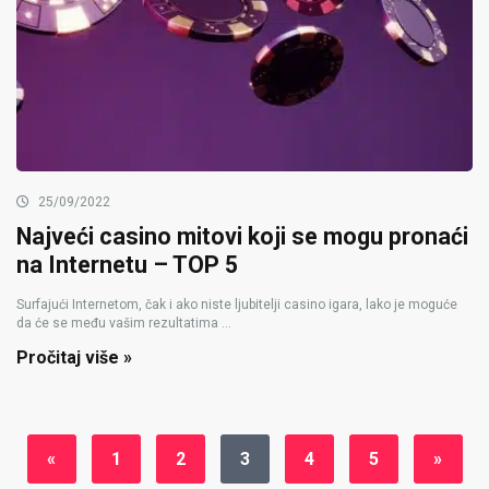
25/09/2022
Najveći casino mitovi koji se mogu pronaći
na Internetu – TOP 5
Surfajući Internetom, čak i ako niste ljubitelji casino igara, lako je moguće
da će se među vašim rezultatima ...
Pročitaj više »
«
1
2
3
4
5
»