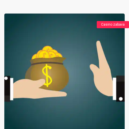
Casino zabava