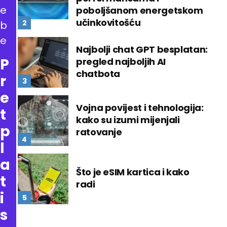
e
poboljšanom energetskom
učinkovitošću
b
e
Najbolji chat GPT besplatan:
P
pregled najboljih AI
chatbota
r
e
Vojna povijest i tehnologija:
t
kako su izumi mijenjali
p
ratovanje
l
a
Što je eSIM kartica i kako
t
radi
i
s