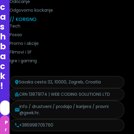
Odricanje
c
Odgovorno kockanje
a
// KORISNO
s
Tech
h
Posao
Promo i akcije
b
Filmovi i SF
a
Igre i gaming
c
k
Savska cesta 32, 10000, Zagreb, Croatia
!
CRN 13879174 | WEB CODING SOLUTIONS LTD
info / drustveni / prodaja / karijera / pravni
@geek.hr.
P
+385998705760
r