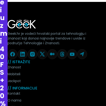
e
i
u
z
m
Geek.hr je vodeći hrvatski portal za tehnologiju i
znanost koji donosi najnovije trendove i uvide iz
i
područja Tehnologije i Znanosti.
4
0
// ISTRAŽITE
F
Znanost
S
Mobiteli
+
Jackpot
2
// INFORMACIJE
Kontakt
0
O nama
%