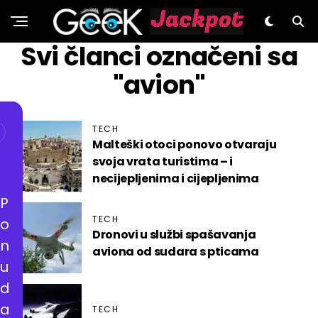
GeeK.hr
Svi članci označeni sa
"avion"
TECH
Malteški otoci ponovo otvaraju
svoja vrata turistima – i
necijepljenima i cijepljenima
P
TECH
o
Dronovi u službi spašavanja
n
aviona od sudara s pticama
u
d
a
TECH