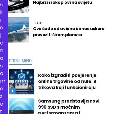
Najbrži zrakoplovi na svijetu
s
k
r
TECH
o
Ovo čudo od aviona će nas uskoro
j
prevoziti širom planeta
e
n
a
POPULARNO
s
a
Kako izgraditi povjerenje
m
online trgovine od nule: 9
trikova koji funkcioniraju
o
z
Samsung predstavlja novi
a
990 SSD s moćnim
t
performansama i