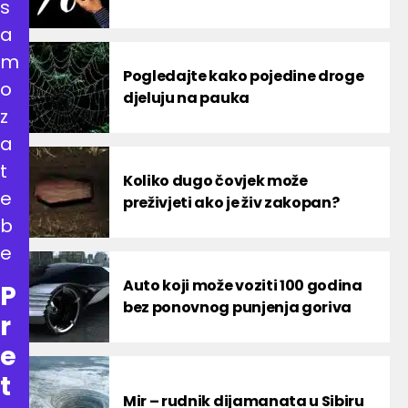
s
a
m
Pogledajte kako pojedine droge
o
djeluju na pauka
z
a
t
Koliko dugo čovjek može
e
preživjeti ako je živ zakopan?
b
e
Auto koji može voziti 100 godina
P
bez ponovnog punjenja goriva
r
e
t
Mir – rudnik dijamanata u Sibiru