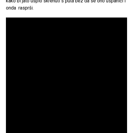
kako bi jato uspio skrenuti s puta bez da se ono uspaniči i
onda rasprši.