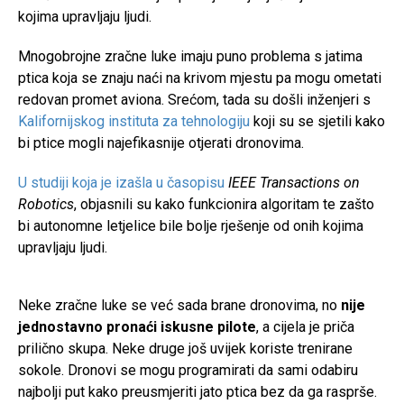
kojima upravljaju ljudi.
Mnogobrojne zračne luke imaju puno problema s jatima
ptica koja se znaju naći na krivom mjestu pa mogu ometati
redovan promet aviona. Srećom, tada su došli inženjeri s
Kalifornijskog instituta za tehnologiju
koji su se sjetili kako
bi ptice mogli najefikasnije otjerati dronovima.
U studiji koja je izašla u časopisu
IEEE Transactions on
Robotics
, objasnili su kako funkcionira algoritam te zašto
bi autonomne letjelice bile bolje rješenje od onih kojima
upravljaju ljudi.
Neke zračne luke se već sada brane dronovima, no
nije
jednostavno pronaći iskusne pilote
, a cijela je priča
prilično skupa. Neke druge još uvijek koriste trenirane
sokole. Dronovi se mogu programirati da sami odabiru
najbolji put kako preusmjeriti jato ptica bez da ga rasprše.