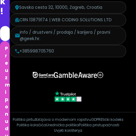
k
Savska cesta 32, 10000, Zagreb, Croatia
!
CRN 13879174 | WEB CODING SOLUTIONS LTD
info / drustveni / prodaja / karijera / pravni
@geek.hr.
P
+385998705760
r
e
u
z
m
i
p
o
n
Politika pritužbi
Izjava o modernom ropstvu
GDPR
Etički kodeks
u
Politika kolačića
Urednička politika
Politika pristupačnosti
d
Uvjeti korištenja
u