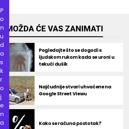
P
o
n
MOŽDA ĆE VAS ZANIMATI
u
d
Pogledajte što se dogodi s
a
ljudskom rukom kada se uroni u
s
tekući dušik
k
r
Najčudnije stvari uhvaćene na
o
Google Street Viewu
j
e
n
a
Kako se računa postotak?