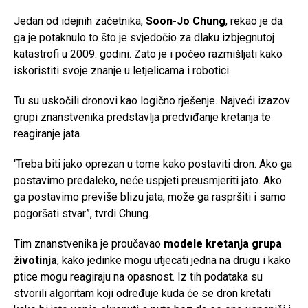
Jedan od idejnih začetnika,
Soon-Jo Chung
, rekao je da
ga je potaknulo to što je svjedočio za dlaku izbjegnutoj
katastrofi u 2009. godini. Zato je i počeo razmišljati kako
iskoristiti svoje znanje u letjelicama i robotici.
Tu su uskočili dronovi kao logično rješenje. Najveći izazov
grupi znanstvenika predstavlja predviđanje kretanja te
reagiranje jata.
‘Treba biti jako oprezan u tome kako postaviti dron. Ako ga
postavimo predaleko, neće uspjeti preusmjeriti jato. Ako
ga postavimo previše blizu jata, može ga raspršiti i samo
pogoršati stvar”, tvrdi Chung.
Tim znanstvenika je proučavao
modele kretanja grupa
životinja
, kako jedinke mogu utjecati jedna na drugu i kako
ptice mogu reagiraju na opasnost. Iz tih podataka su
stvorili algoritam koji određuje kuda će se dron kretati