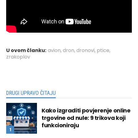
U ovom članku:
avion
,
dron
,
dronovi
,
ptice
,
zrakoplov
DRUGI UPRAVO ČITAJU
Kako izgraditi povjerenje online
trgovine od nule: 9 trikova koji
funkcioniraju