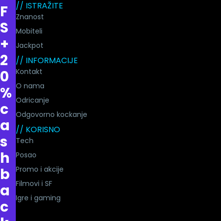
// ISTRAŽITE
F
Znanost
S
Mobiteli
+
Jackpot
2
// INFORMACIJE
Kontakt
0
O nama
%
Odricanje
c
Odgovorno kockanje
a
// KORISNO
s
Tech
h
Posao
Promo i akcije
b
Filmovi i SF
a
Igre i gaming
c