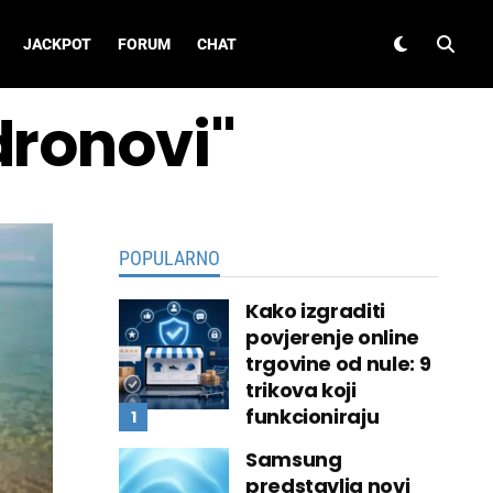
JACKPOT
FORUM
CHAT
dronovi"
POPULARNO
Kako izgraditi
povjerenje online
trgovine od nule: 9
trikova koji
funkcioniraju
Samsung
predstavlja novi