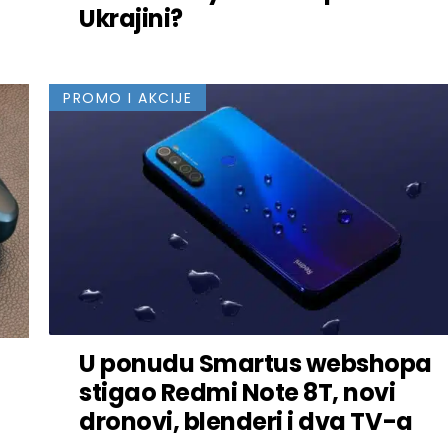
Ukrajini?
PROMO I AKCIJE
U ponudu Smartus webshopa
stigao Redmi Note 8T, novi
dronovi, blenderi i dva TV-a