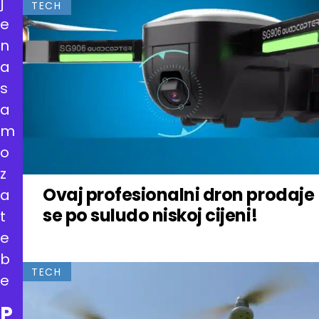
j
TECH
e
n
a
s
a
m
o
z
Ovaj profesionalni dron prodaje
a
se po suludo niskoj cijeni!
t
e
b
TECH
e
P