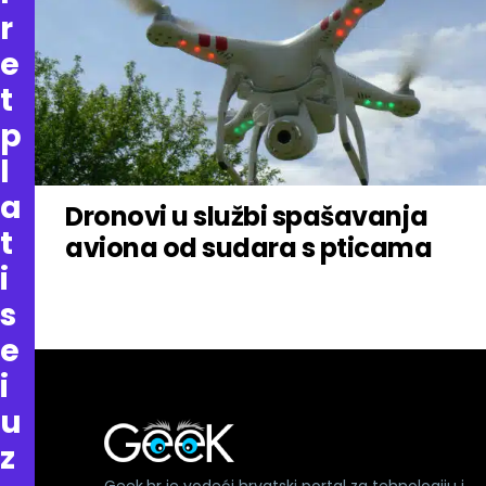
r
e
t
p
l
a
Dronovi u službi spašavanja
t
aviona od sudara s pticama
i
s
e
i
u
z