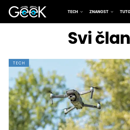
TECH
ZNANOST
TUTO
GeeK.hr
Svi čla
TECH