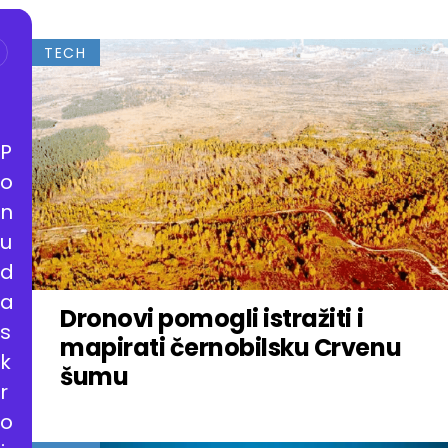
TECH
P
o
n
u
d
a
Dronovi pomogli istražiti i
s
mapirati černobilsku Crvenu
k
šumu
r
o