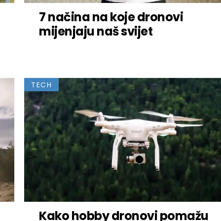
7 načina na koje dronovi
mijenjaju naš svijet
TECH
Kako hobby dronovi pomažu