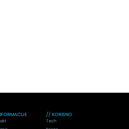
INFORMACIJE
// KORISNO
akt
Tech