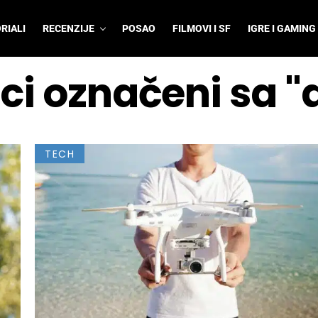
RIALI
RECENZIJE
POSAO
FILMOVI I SF
IGRE I GAMING
nci označeni sa "
TECH