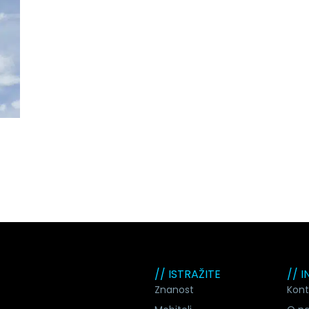
// ISTRAŽITE
// 
Znanost
Kont