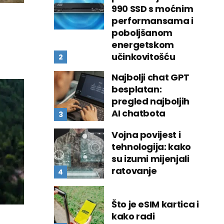
990 SSD s moćnim
performansama i
poboljšanom
energetskom
učinkovitošću
Najbolji chat GPT
besplatan:
pregled najboljih
AI chatbota
Vojna povijest i
tehnologija: kako
su izumi mijenjali
ratovanje
Što je eSIM kartica i
kako radi