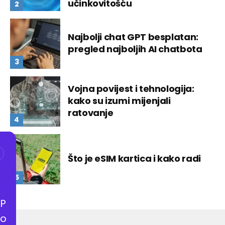
učinkovitošću
Najbolji chat GPT besplatan:
pregled najboljih AI chatbota
Vojna povijest i tehnologija:
kako su izumi mijenjali
ratovanje
Što je eSIM kartica i kako radi
P
o