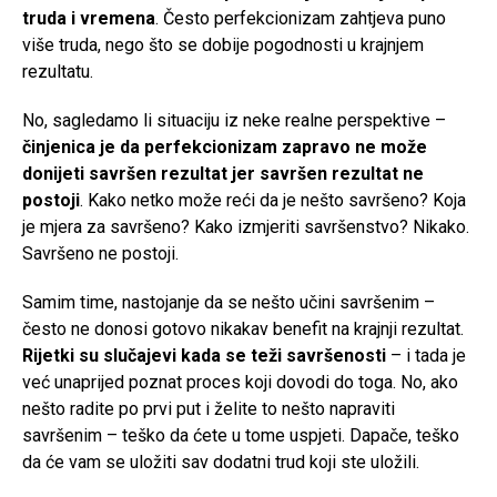
truda i vremena
. Često perfekcionizam zahtjeva puno
više truda, nego što se dobije pogodnosti u krajnjem
rezultatu.
No, sagledamo li situaciju iz neke realne perspektive –
činjenica je da perfekcionizam zapravo ne može
donijeti savršen rezultat jer savršen rezultat ne
postoji
. Kako netko može reći da je nešto savršeno? Koja
je mjera za savršeno? Kako izmjeriti savršenstvo? Nikako.
Savršeno ne postoji.
Samim time, nastojanje da se nešto učini savršenim –
često ne donosi gotovo nikakav benefit na krajnji rezultat.
Rijetki su slučajevi kada se teži savršenosti
– i tada je
već unaprijed poznat proces koji dovodi do toga. No, ako
nešto radite po prvi put i želite to nešto napraviti
savršenim – teško da ćete u tome uspjeti. Dapače, teško
da će vam se uložiti sav dodatni trud koji ste uložili.