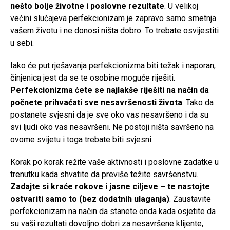
nešto bolje životne i poslovne rezultate
. U velikoj
većini slučajeva perfekcionizam je zapravo samo smetnja
vašem životu i ne donosi ništa dobro. To trebate osvijestiti
u sebi.
Iako će put rješavanja perfekcionizma biti težak i naporan,
činjenica jest da se te osobine moguće riješiti.
Perfekcionizma ćete se najlakše riješiti na način da
počnete prihvaćati sve nesavršenosti života
. Tako da
postanete svjesni da je sve oko vas nesavršeno i da su
svi ljudi oko vas nesavršeni. Ne postoji ništa savršeno na
ovome svijetu i toga trebate biti svjesni.
Korak po korak režite vaše aktivnosti i poslovne zadatke u
trenutku kada shvatite da previše težite savršenstvu.
Zadajte si kraće rokove i jasne ciljeve – te nastojte
ostvariti samo to (bez dodatnih ulaganja)
. Zaustavite
perfekcionizam na način da stanete onda kada osjetite da
su vaši rezultati dovoljno dobri za nesavršene klijente,