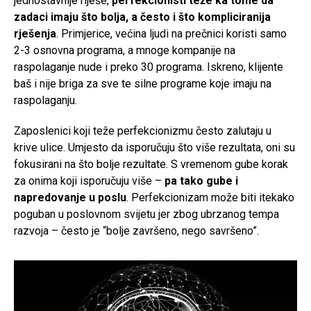
jednostavnije riješe,
perfekcionisti teže ka tome da
zadaci imaju što bolja, a često i što kompliciranija
rješenja
. Primjerice, većina ljudi na prečnici koristi samo
2-3 osnovna programa, a mnoge kompanije na
raspolaganje nude i preko 30 programa. Iskreno, klijente
baš i nije briga za sve te silne programe koje imaju na
raspolaganju.
Zaposlenici koji teže perfekcionizmu često zalutaju u
krive ulice. Umjesto da isporučuju što više rezultata, oni su
fokusirani na što bolje rezultate. S vremenom gube korak
za onima koji isporučuju više –
pa tako gube i
napredovanje u poslu
. Perfekcionizam može biti itekako
poguban u poslovnom svijetu jer zbog ubrzanog tempa
razvoja – često je “bolje završeno, nego savršeno”.