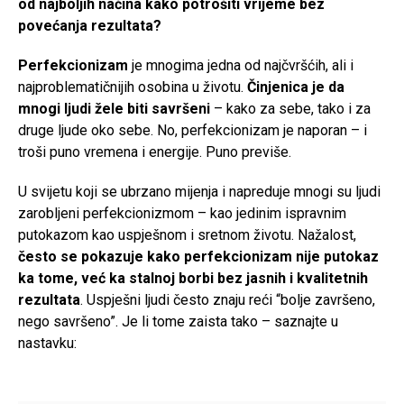
od najboljih načina kako potrošiti vrijeme bez
povećanja rezultata?
Perfekcionizam
je mnogima jedna od najčvršćih, ali i
najproblematičnijih osobina u životu.
Činjenica je da
mnogi ljudi žele biti savršeni
– kako za sebe, tako i za
druge ljude oko sebe. No, perfekcionizam je naporan – i
troši puno vremena i energije. Puno previše.
U svijetu koji se ubrzano mijenja i napreduje mnogi su ljudi
zarobljeni perfekcionizmom – kao jedinim ispravnim
putokazom kao uspješnom i sretnom životu. Nažalost,
često se pokazuje kako perfekcionizam nije putokaz
ka tome, već ka stalnoj borbi bez jasnih i kvalitetnih
rezultata
. Uspješni ljudi često znaju reći “bolje završeno,
nego savršeno”. Je li tome zaista tako – saznajte u
nastavku: