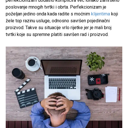
perfekcionizam dodatno komplicira već ionako zamršeno
poslovanje mnogih tvrtki i obrta. Perfekcionizam je
poželjan jedino onda kada radite s moćnim
klijentima
koji
žele top razinu usluge, odnosno savršen pojedinačni
proizvod. Takve su situacije vrlo rijetke jer je mali broj
tvrtki koje su spremne platiti savršen rad i proizvod.