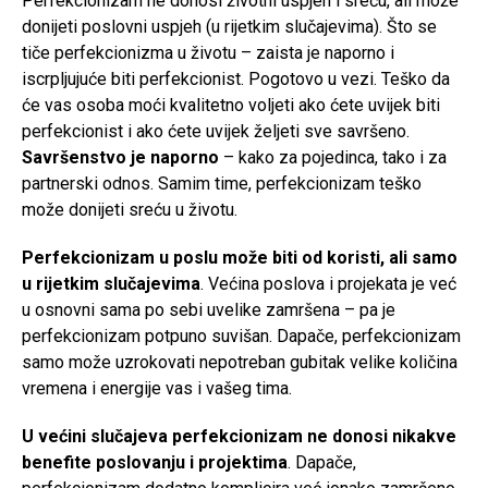
Perfekcionizam ne donosi životni uspjeh i sreću, ali može
donijeti poslovni uspjeh (u rijetkim slučajevima). Što se
tiče perfekcionizma u životu – zaista je naporno i
iscrpljujuće biti perfekcionist. Pogotovo u vezi. Teško da
će vas osoba moći kvalitetno voljeti ako ćete uvijek biti
perfekcionist i ako ćete uvijek željeti sve savršeno.
Savršenstvo je naporno
– kako za pojedinca, tako i za
partnerski odnos. Samim time, perfekcionizam teško
može donijeti sreću u životu.
Perfekcionizam u poslu može biti od koristi, ali samo
u rijetkim slučajevima
. Većina poslova i projekata je već
u osnovni sama po sebi uvelike zamršena – pa je
perfekcionizam potpuno suvišan. Dapače, perfekcionizam
samo može uzrokovati nepotreban gubitak velike količina
vremena i energije vas i vašeg tima.
U većini slučajeva perfekcionizam ne donosi nikakve
benefite poslovanju i projektima
. Dapače,