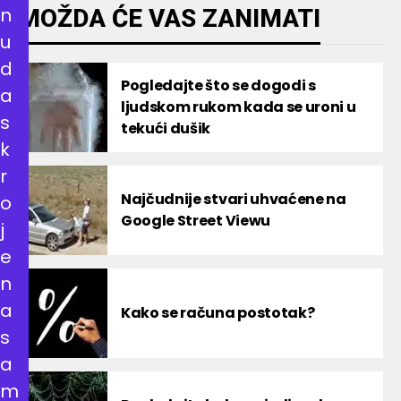
n
MOŽDA ĆE VAS ZANIMATI
u
d
Pogledajte što se dogodi s
a
ljudskom rukom kada se uroni u
s
tekući dušik
k
r
Najčudnije stvari uhvaćene na
o
Google Street Viewu
j
e
n
a
Kako se računa postotak?
s
a
m