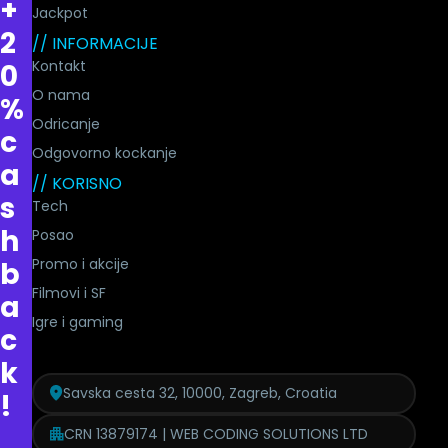
+
Jackpot
2
// INFORMACIJE
Kontakt
0
O nama
%
Odricanje
c
Odgovorno kockanje
a
// KORISNO
s
Tech
h
Posao
Promo i akcije
b
Filmovi i SF
a
Igre i gaming
c
k
Savska cesta 32, 10000, Zagreb, Croatia
!
CRN 13879174 | WEB CODING SOLUTIONS LTD