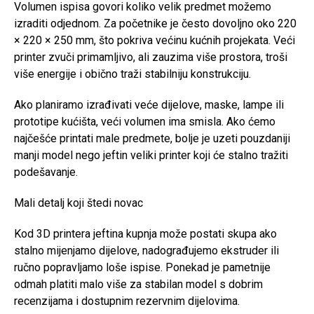
Volumen ispisa govori koliko velik predmet možemo
izraditi odjednom. Za početnike je često dovoljno oko 220
× 220 × 250 mm, što pokriva većinu kućnih projekata. Veći
printer zvuči primamljivo, ali zauzima više prostora, troši
više energije i obično traži stabilniju konstrukciju.
Ako planiramo izrađivati veće dijelove, maske, lampe ili
prototipe kućišta, veći volumen ima smisla. Ako ćemo
najčešće printati male predmete, bolje je uzeti pouzdaniji
manji model nego jeftin veliki printer koji će stalno tražiti
podešavanje.
Mali detalj koji štedi novac
Kod 3D printera jeftina kupnja može postati skupa ako
stalno mijenjamo dijelove, nadograđujemo ekstruder ili
ručno popravljamo loše ispise. Ponekad je pametnije
odmah platiti malo više za stabilan model s dobrim
recenzijama i dostupnim rezervnim dijelovima.