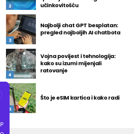
učinkovitošću
Najbolji chat GPT besplatan:
pregled najboljih AI chatbota
Vojna povijest i tehnologija:
kako su izumi mijenjali
ratovanje
Što je eSIM kartica i kako radi
P
o