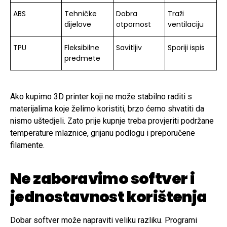
ABS
Tehničke
Dobra
Traži
dijelove
otpornost
ventilaciju
TPU
Fleksibilne
Savitljiv
Sporiji ispis
predmete
Ako kupimo 3D printer koji ne može stabilno raditi s
materijalima koje želimo koristiti, brzo ćemo shvatiti da
nismo uštedjeli. Zato prije kupnje treba provjeriti podržane
temperature mlaznice, grijanu podlogu i preporučene
filamente.
Ne zaboravimo softver i
jednostavnost korištenja
Dobar softver može napraviti veliku razliku. Programi