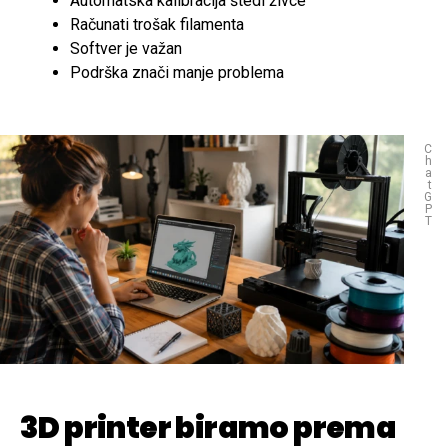
Automatska kalibracija štedi živce
Računati trošak filamenta
Softver je važan
Podrška znači manje problema
C
h
a
t
G
P
T
3D printer biramo prema