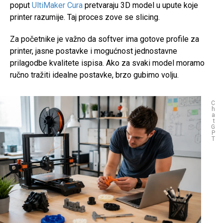
poput
UltiMaker Cura
pretvaraju 3D model u upute koje
printer razumije. Taj proces zove se slicing.
Za početnike je važno da softver ima gotove profile za
printer, jasne postavke i mogućnost jednostavne
prilagodbe kvalitete ispisa. Ako za svaki model moramo
ručno tražiti idealne postavke, brzo gubimo volju.
C
h
a
t
G
P
T