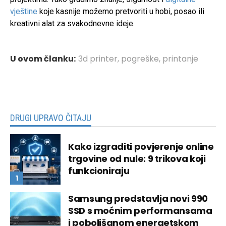
vještine
koje kasnije možemo pretvoriti u hobi, posao ili
kreativni alat za svakodnevne ideje.
U ovom članku:
3d printer
,
pogreške
,
printanje
DRUGI UPRAVO ČITAJU
Kako izgraditi povjerenje online
trgovine od nule: 9 trikova koji
funkcioniraju
Samsung predstavlja novi 990
SSD s moćnim performansama
i poboljšanom energetskom