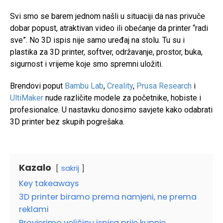
Svi smo se barem jednom našli u situaciji da nas privuče
dobar popust, atraktivan video ili obećanje da printer “radi
sve”. No 3D ispis nije samo uređaj na stolu. Tu su i
plastika za 3D printer, softver, održavanje, prostor, buka,
sigurnost i vrijeme koje smo spremni uložiti.
Brendovi poput
Bambu Lab
,
Creality
,
Prusa Research
i
UltiMaker
nude različite modele za početnike, hobiste i
profesionalce. U nastavku donosimo savjete kako odabrati
3D printer bez skupih pogrešaka.
Kazalo
sakrij
Key takeaways
3D printer biramo prema namjeni, ne prema
reklami
Provjerimo veličinu ispisa prije kupnje