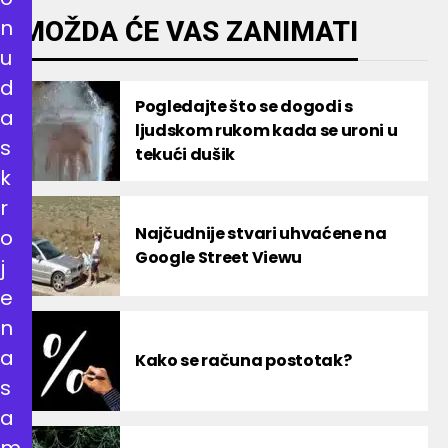
n
MOŽDA ĆE VAS ZANIMATI
u
d
Pogledajte što se dogodi s
a
ljudskom rukom kada se uroni u
s
tekući dušik
k
r
Najčudnije stvari uhvaćene na
o
Google Street Viewu
j
e
n
a
Kako se računa postotak?
s
a
m