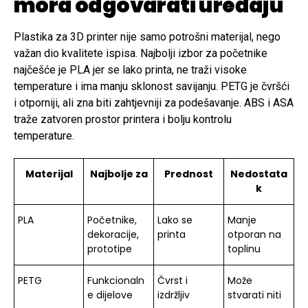
mora odgovarati uređaju
Plastika za 3D printer nije samo potrošni materijal, nego
važan dio kvalitete ispisa. Najbolji izbor za početnike
najčešće je PLA jer se lako printa, ne traži visoke
temperature i ima manju sklonost savijanju. PETG je čvršći
i otporniji, ali zna biti zahtjevniji za podešavanje. ABS i ASA
traže zatvoren prostor printera i bolju kontrolu
temperature.
Materijal
Najbolje za
Prednost
Nedostata
k
PLA
Početnike,
Lako se
Manje
dekoracije,
printa
otporan na
prototipe
toplinu
PETG
Funkcionaln
Čvrst i
Može
e dijelove
izdržljiv
stvarati niti