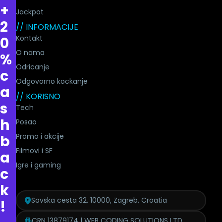
+
Jackpot
2
// INFORMACIJE
Kontakt
0
O nama
%
Odricanje
c
Odgovorno kockanje
a
// KORISNO
s
Tech
h
Posao
Promo i akcije
b
Filmovi i SF
a
Igre i gaming
c
k
Savska cesta 32, 10000, Zagreb, Croatia
!
CRN 13879174 | WEB CODING SOLUTIONS LTD