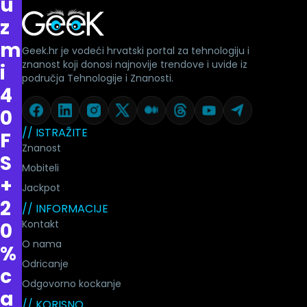
u
z
m
Geek.hr je vodeći hrvatski portal za tehnologiju i
znanost koji donosi najnovije trendove i uvide iz
i
područja Tehnologije i Znanosti.
4
0
// ISTRAŽITE
F
Znanost
S
Mobiteli
+
Jackpot
2
// INFORMACIJE
Kontakt
0
O nama
%
Odricanje
c
Odgovorno kockanje
a
// KORISNO