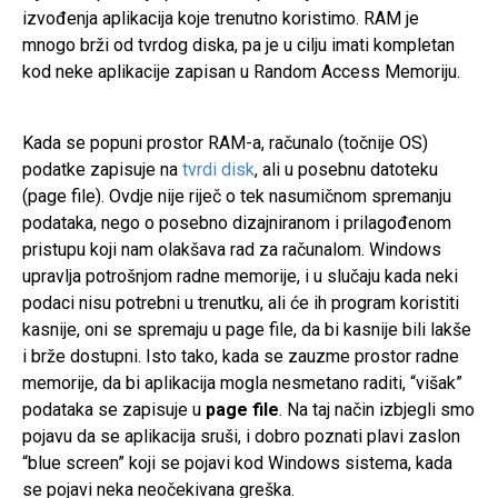
izvođenja aplikacija koje trenutno koristimo. RAM je
mnogo brži od tvrdog diska, pa je u cilju imati kompletan
kod neke aplikacije zapisan u Random Access Memoriju.
Kada se popuni prostor RAM-a, računalo (točnije OS)
podatke zapisuje na
tvrdi disk
, ali u posebnu datoteku
(page file). Ovdje nije riječ o tek nasumičnom spremanju
podataka, nego o posebno dizajniranom i prilagođenom
pristupu koji nam olakšava rad za računalom. Windows
upravlja potrošnjom radne memorije, i u slučaju kada neki
podaci nisu potrebni u trenutku, ali će ih program koristiti
kasnije, oni se spremaju u page file, da bi kasnije bili lakše
i brže dostupni. Isto tako, kada se zauzme prostor radne
memorije, da bi aplikacija mogla nesmetano raditi, “višak”
podataka se zapisuje u
page file
. Na taj način izbjegli smo
pojavu da se aplikacija sruši, i dobro poznati plavi zaslon
“blue screen” koji se pojavi kod Windows sistema, kada
se pojavi neka neočekivana greška.