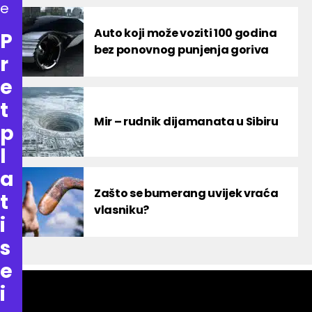
e
Auto koji može voziti 100 godina
P
bez ponovnog punjenja goriva
r
e
t
Mir – rudnik dijamanata u Sibiru
p
l
a
Zašto se bumerang uvijek vraća
t
vlasniku?
i
s
e
i