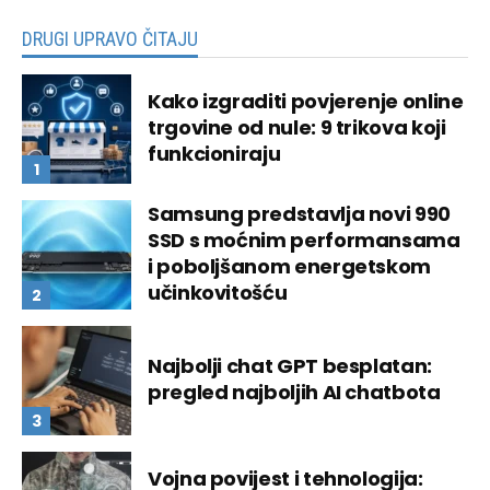
DRUGI UPRAVO ČITAJU
Kako izgraditi povjerenje online
trgovine od nule: 9 trikova koji
funkcioniraju
Samsung predstavlja novi 990
SSD s moćnim performansama
i poboljšanom energetskom
učinkovitošću
Najbolji chat GPT besplatan:
pregled najboljih AI chatbota
Vojna povijest i tehnologija: