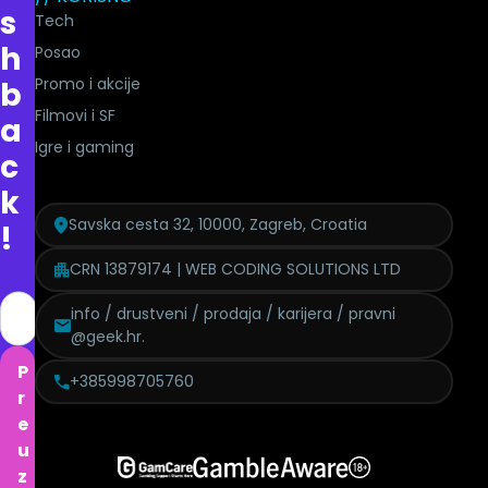
s
Tech
h
Posao
Promo i akcije
b
Filmovi i SF
a
Igre i gaming
c
k
Savska cesta 32, 10000, Zagreb, Croatia
!
CRN 13879174 | WEB CODING SOLUTIONS LTD
info / drustveni / prodaja / karijera / pravni
@geek.hr.
P
+385998705760
r
e
u
z