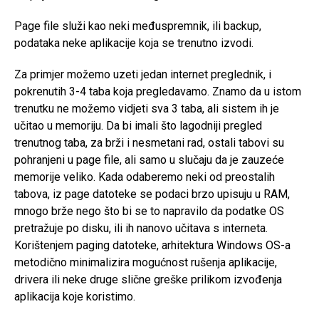
Page file služi kao neki međuspremnik, ili backup,
podataka neke aplikacije koja se trenutno izvodi.
Za primjer možemo uzeti jedan internet preglednik, i
pokrenutih 3-4 taba koja pregledavamo. Znamo da u istom
trenutku ne možemo vidjeti sva 3 taba, ali sistem ih je
učitao u memoriju. Da bi imali što lagodniji pregled
trenutnog taba, za brži i nesmetani rad, ostali tabovi su
pohranjeni u page file, ali samo u slučaju da je zauzeće
memorije veliko. Kada odaberemo neki od preostalih
tabova, iz page datoteke se podaci brzo upisuju u RAM,
mnogo brže nego što bi se to napravilo da podatke OS
pretražuje po disku, ili ih nanovo učitava s interneta.
Korištenjem paging datoteke, arhitektura Windows OS-a
metodično minimalizira mogućnost rušenja aplikacije,
drivera ili neke druge slične greške prilikom izvođenja
aplikacija koje koristimo.