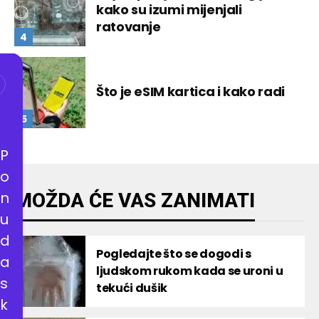
kako su izumi mijenjali
ratovanje
Što je eSIM kartica i kako radi
P
o
n
MOŽDA ĆE VAS ZANIMATI
u
d
Pogledajte što se dogodi s
a
ljudskom rukom kada se uroni u
s
tekući dušik
k