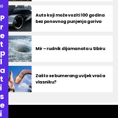
e
Auto koji može voziti 100 godina
P
bez ponovnog punjenja goriva
r
e
t
Mir – rudnik dijamanata u Sibiru
p
l
a
Zašto se bumerang uvijek vraća
t
vlasniku?
i
s
e
i