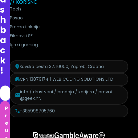
// KORISNO
s
Tech
h
Posao
Promo i akcije
b
Filmovi i SF
a
Igre i gaming
c
k
Savska cesta 32, 10000, Zagreb, Croatia
!
CRN 13879174 | WEB CODING SOLUTIONS LTD
info / drustveni / prodaja / karijera / pravni
@geek.hr.
P
+385998705760
r
e
u
z