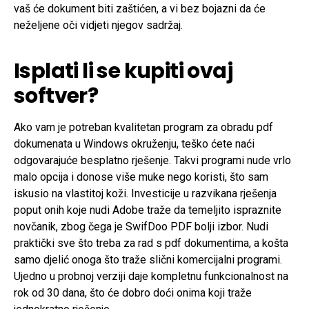
vaš će dokument biti zaštićen, a vi bez bojazni da će
neželjene oči vidjeti njegov sadržaj.
Isplati li se kupiti ovaj
softver?
Ako vam je potreban kvalitetan program za obradu pdf
dokumenata u Windows okruženju, teško ćete naći
odgovarajuće besplatno rješenje. Takvi programi nude vrlo
malo opcija i donose više muke nego koristi, što sam
iskusio na vlastitoj koži. Investicije u razvikana rješenja
poput onih koje nudi Adobe traže da temeljito ispraznite
novčanik, zbog čega je SwifDoo PDF bolji izbor. Nudi
praktički sve što treba za rad s pdf dokumentima, a košta
samo djelić onoga što traže slični komercijalni programi.
Ujedno u probnoj verziji daje kompletnu funkcionalnost na
rok od 30 dana, što će dobro doći onima koji traže