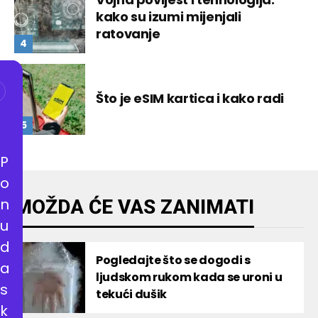
kako su izumi mijenjali
ratovanje
Što je eSIM kartica i kako radi
P
o
n
MOŽDA ĆE VAS ZANIMATI
u
d
Pogledajte što se dogodi s
a
ljudskom rukom kada se uroni u
s
tekući dušik
k