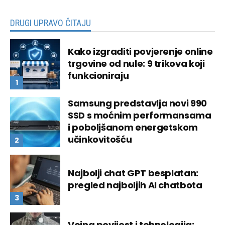
DRUGI UPRAVO ČITAJU
Kako izgraditi povjerenje online
trgovine od nule: 9 trikova koji
funkcioniraju
Samsung predstavlja novi 990
SSD s moćnim performansama
i poboljšanom energetskom
učinkovitošću
Najbolji chat GPT besplatan:
pregled najboljih AI chatbota
Vojna povijest i tehnologija: