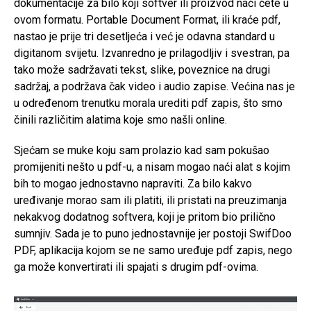
dokumentacije za bilo koji softver ili proizvod naći ćete u
ovom formatu. Portable Document Format, ili kraće pdf,
nastao je prije tri desetljeća i već je odavna standard u
digitanom svijetu. Izvanredno je prilagodljiv i svestran, pa
tako može sadržavati tekst, slike, poveznice na drugi
sadržaj, a podržava čak video i audio zapise. Većina nas je
u određenom trenutku morala urediti pdf zapis, što smo
činili različitim alatima koje smo našli online.
Sjećam se muke koju sam prolazio kad sam pokušao
promijeniti nešto u pdf-u, a nisam mogao naći alat s kojim
bih to mogao jednostavno napraviti. Za bilo kakvo
uređivanje morao sam ili platiti, ili pristati na preuzimanja
nekakvog dodatnog softvera, koji je pritom bio prilično
sumnjiv. Sada je to puno jednostavnije jer postoji SwifDoo
PDF, aplikacija kojom se ne samo uređuje pdf zapis, nego
ga može konvertirati ili spajati s drugim pdf-ovima.