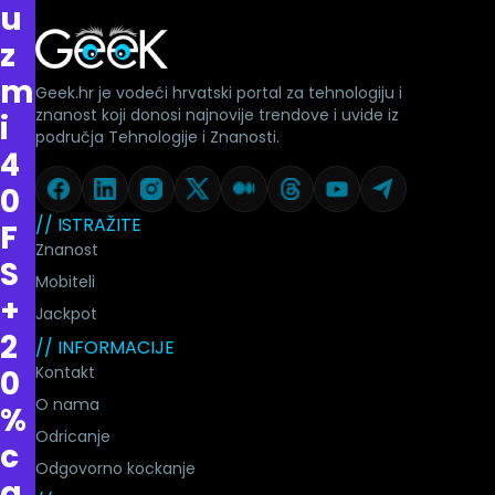
u
z
m
Geek.hr je vodeći hrvatski portal za tehnologiju i
znanost koji donosi najnovije trendove i uvide iz
i
područja Tehnologije i Znanosti.
4
0
// ISTRAŽITE
F
Znanost
S
Mobiteli
+
Jackpot
2
// INFORMACIJE
Kontakt
0
O nama
%
Odricanje
c
Odgovorno kockanje
a