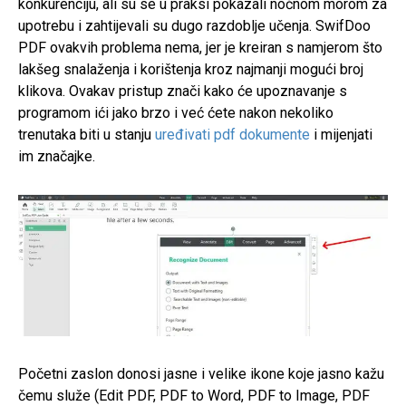
konkurenciju, ali su se u praksi pokazali noćnom morom za
upotrebu i zahtijevali su dugo razdoblje učenja. SwifDoo
PDF ovakvih problema nema, jer je kreiran s namjerom što
lakšeg snalaženja i korištenja kroz najmanji mogući broj
klikova. Ovakav pristup znači kako će upoznavanje s
programom ići jako brzo i već ćete nakon nekoliko
trenutaka biti u stanju
uređivati pdf dokumente
i mijenjati
im značajke.
Početni zaslon donosi jasne i velike ikone koje jasno kažu
čemu služe (Edit PDF, PDF to Word, PDF to Image, PDF