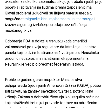
ukazala na nekoliko zabrinutosti koje je trebalo riješiti prije
početka ispitivanja na ljudima, prema zaposlenicima.
Glavni problemi uključivali su litijevu bateriju uređaja,
mogućnost
migracije žica implantanata unutar mozga
i
izazov sigurnog izvlačenja uređaja bez oštećenja
moždanog tkiva.
Odobrenje FDA-e dolazi u trenutku kada američki
zakonodavci pozivaju regulatore da istraže je li sastav
panela koji nadzire testiranje na životinjama u Neuralinku
pridonio neuspješnim i ishitrenim eksperimentima.
Neuralink je već bio predmet federalnih istraga.
Prošle je godine glavni inspektor Ministarstva
poljoprivrede Sjedinjenih Američkih Država (USDA) počeo
istraživati, na zahtjev saveznog tužitelja, potencijalna
kršenja Zakona o dobrobiti životinja, koji regulira način na
koji istraživači tretiraju i provode testove na određenim