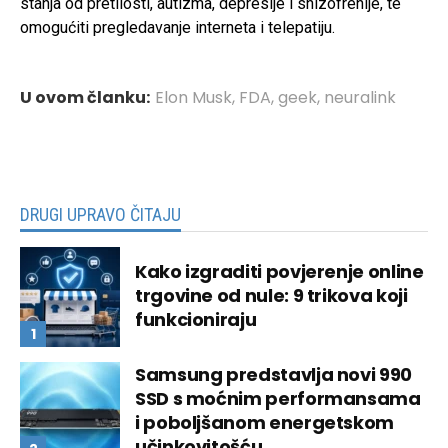
stanja od pretilosti, autizma, depresije i shizofrenije, te
omogućiti pregledavanje interneta i telepatiju.
U ovom članku:
Elon Musk
,
FDA
,
geek
,
neuralink
DRUGI UPRAVO ČITAJU
Kako izgraditi povjerenje online
trgovine od nule: 9 trikova koji
funkcioniraju
Samsung predstavlja novi 990
SSD s moćnim performansama
i poboljšanom energetskom
učinkovitošću