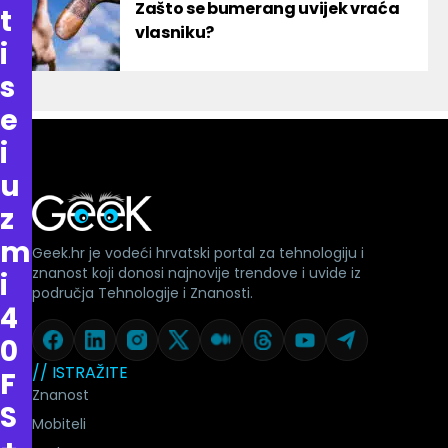
Zašto se bumerang uvijek vraća
t
vlasniku?
i
s
e
i
u
z
m
Geek.hr je vodeći hrvatski portal za tehnologiju i
znanost koji donosi najnovije trendove i uvide iz
i
područja Tehnologije i Znanosti.
4
0
// ISTRAŽITE
F
Znanost
S
Mobiteli