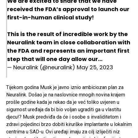
We are excited to share that we have
received the FDA’s approval to launch our
first-in-human clinical study!
This is the result of incredible work by the
Neuralink team in close collaboration with
the FDA and represents an important first
step that will one day allow our…
— Neuralink (@neuralink)
May 25, 2023
Tijekom godina Musk je javno iznio ambiciozan plan za
Neuralink. Došao je na naslovnice mnogih novina krajem
prošle godine kada je rekao da je već toliko uvjeren u
sigurnost uređaja da bi bio voljan ugraditi ga u vlastitu
djecu!? Musk predviđa da će i osobe s invaliditetom i
zdravi pojedinci brzo dobiti kirurške implantante u lokalnim
centrima u SAD-u. Ovi uređaji imaju za cilj izliječiti niz