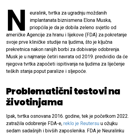
N
euralink, tvrtka za ugradnju moždanih
implantanata biznismena Elona Muska,
priopćila je da je dobila zeleno svjetlo od
američke Agencije za hranu i lijekove (FDA) za pokretanje
svoje prve kliničke studije na ljudima, što je ključna
prekretnica nakon ranijih borbi za dobivanje odobrenja.
Musk je u najmanje četiri navrata od 2019. predvidio da će
njegova tvrtka započeti ispitivanja na ljudima za liječenje
teških stanja poput paralize i sljepoće.
Problematični testovi na
životinjama
Ipak, tvrtka osnovana 2016. godine, tek je početkom 2022.
zatražila odobrenje FDA-e,
reklo je Reutersu
u ožujku
sedam sadašnjih i bivših zaposlenika. FDA je Neuralinku