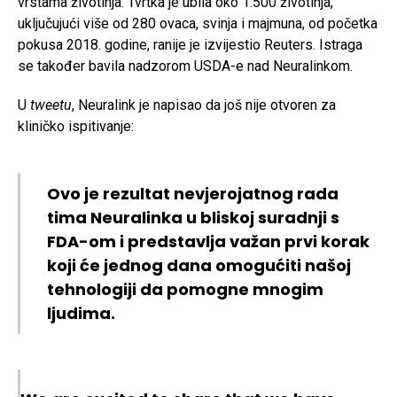
vrstama životinja. Tvrtka je ubila oko 1.500 životinja,
uključujući više od 280 ovaca, svinja i majmuna, od početka
pokusa 2018. godine, ranije je izvijestio Reuters. Istraga
se također bavila nadzorom USDA-e nad Neuralinkom.
U
tweetu
, Neuralink je napisao da još nije otvoren za
kliničko ispitivanje:
Ovo je rezultat nevjerojatnog rada
tima Neuralinka u bliskoj suradnji s
FDA-om i predstavlja važan prvi korak
koji će jednog dana omogućiti našoj
tehnologiji da pomogne mnogim
ljudima.