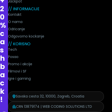
+
Jackpot
2
// INFORMACIJE
Kontakt
0
O nama
%
Odricanje
c
Odgovorno kockanje
a
// KORISNO
s
Tech
h
Posao
Promo i akcije
b
Filmovi i SF
a
Igre i gaming
c
k
Savska cesta 32, 10000, Zagreb, Croatia
!
CRN 13879174 | WEB CODING SOLUTIONS LTD