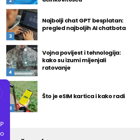
Najbolji chat GPT besplatan:
pregled najboljih AI chatbota
Vojna povijest i tehnologija:
kako su izumi mijenjali
ratovanje
Što je eSIM kartica i kako radi
P
o