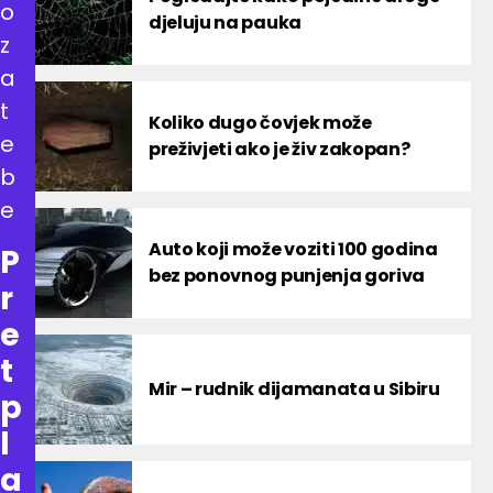
o
djeluju na pauka
z
a
t
Koliko dugo čovjek može
e
preživjeti ako je živ zakopan?
b
e
Auto koji može voziti 100 godina
P
bez ponovnog punjenja goriva
r
e
t
Mir – rudnik dijamanata u Sibiru
p
l
a