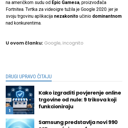
na američkom sudu od
Epic Gamesa
, proizvođača
Fortnitea. Tvrtka za videoigre tužila je Google 2020. jer je
svoju trgovinu aplikacija
nezakonito
učinio
dominantnom
nad konkurentima.
U ovom članku:
Google
,
incognito
DRUGI UPRAVO ČITAJU
Kako izgraditi povjerenje online
trgovine od nule: 9 trikova koji
funkcioniraju
Samsung predstavlja novi 990