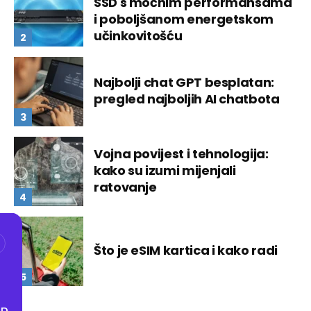
SSD s moćnim performansama
i poboljšanom energetskom
učinkovitošću
Najbolji chat GPT besplatan:
pregled najboljih AI chatbota
Vojna povijest i tehnologija:
kako su izumi mijenjali
ratovanje
Što je eSIM kartica i kako radi