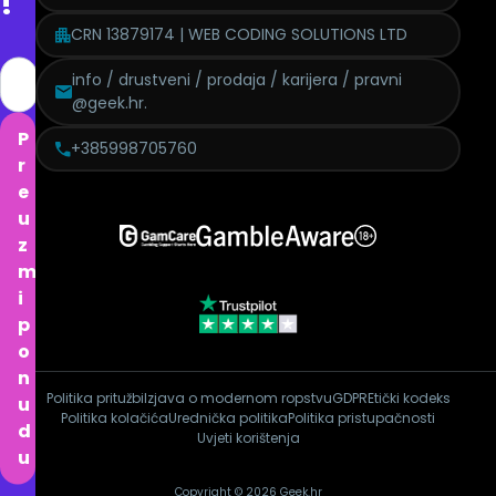
!
CRN 13879174 | WEB CODING SOLUTIONS LTD
info / drustveni / prodaja / karijera / pravni
@geek.hr.
P
+385998705760
r
e
u
z
m
i
p
o
n
Politika pritužbi
Izjava o modernom ropstvu
GDPR
Etički kodeks
u
Politika kolačića
Urednička politika
Politika pristupačnosti
d
Uvjeti korištenja
u
Copyright © 2026 Geek.hr