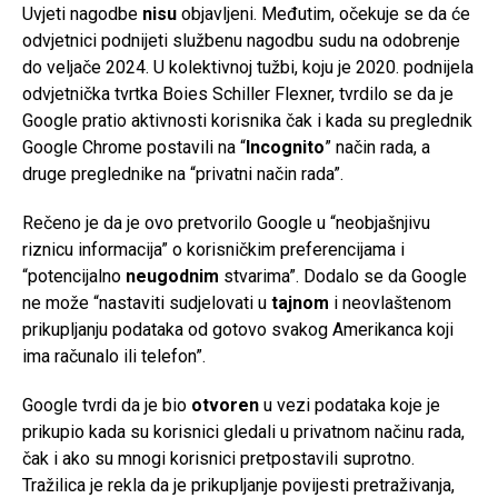
Uvjeti nagodbe
nisu
objavljeni. Međutim, očekuje se da će
odvjetnici podnijeti službenu nagodbu sudu na odobrenje
do veljače 2024. U kolektivnoj tužbi, koju je 2020. podnijela
odvjetnička tvrtka Boies Schiller Flexner, tvrdilo se da je
Google pratio aktivnosti korisnika čak i kada su preglednik
Google Chrome postavili na “
Incognito
” način rada, a
druge preglednike na “privatni način rada”.
Rečeno je da je ovo pretvorilo Google u “neobjašnjivu
riznicu informacija” o korisničkim preferencijama i
“potencijalno
neugodnim
stvarima”. Dodalo se da Google
ne može “nastaviti sudjelovati u
tajnom
i neovlaštenom
prikupljanju podataka od gotovo svakog Amerikanca koji
ima računalo ili telefon”.
Google tvrdi da je bio
otvoren
u vezi podataka koje je
prikupio kada su korisnici gledali u privatnom načinu rada,
čak i ako su mnogi korisnici pretpostavili suprotno.
Tražilica je rekla da je prikupljanje povijesti pretraživanja,