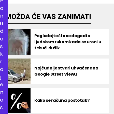
P
o
n
MOŽDA ĆE VAS ZANIMATI
u
d
Pogledajte što se dogodi s
a
ljudskom rukom kada se uroni u
s
tekući dušik
k
r
Najčudnije stvari uhvaćene na
o
Google Street Viewu
j
e
n
a
Kako se računa postotak?
s