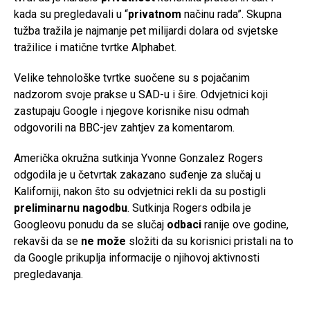
kada su pregledavali u “
privatnom
načinu rada”. Skupna
tužba tražila je najmanje pet milijardi dolara od svjetske
tražilice i matične tvrtke Alphabet.
Velike tehnološke tvrtke suočene su s pojačanim
nadzorom svoje prakse u SAD-u i šire. Odvjetnici koji
zastupaju Google i njegove korisnike nisu odmah
odgovorili na BBC-jev zahtjev za komentarom.
Američka okružna sutkinja Yvonne Gonzalez Rogers
odgodila je u četvrtak zakazano suđenje za slučaj u
Kaliforniji, nakon što su odvjetnici rekli da su postigli
preliminarnu nagodbu
. Sutkinja Rogers odbila je
Googleovu ponudu da se slučaj
odbaci
ranije ove godine,
rekavši da se
ne može
složiti da su korisnici pristali na to
da Google prikuplja informacije o njihovoj aktivnosti
pregledavanja.