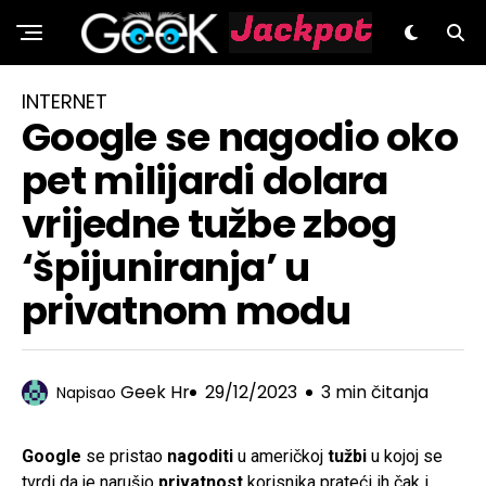
GeeK.hr
INTERNET
Google se nagodio oko
pet milijardi dolara
vrijedne tužbe zbog
‘špijuniranja’ u
privatnom modu
Geek Hr
29/12/2023
3 min čitanja
Napisao
Google
se pristao
nagoditi
u američkoj
tužbi
u kojoj se
tvrdi da je narušio
privatnost
korisnika prateći ih čak i