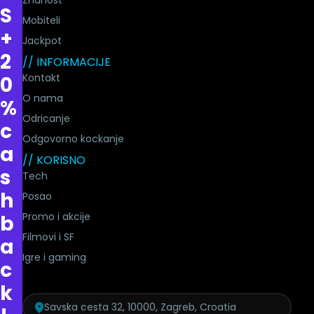
Znanost
S
Mobiteli
+
Jackpot
2
// INFORMACIJE
Kontakt
0
O nama
%
Odricanje
c
Odgovorno kockanje
a
// KORISNO
s
Tech
h
Posao
Promo i akcije
b
Filmovi i SF
a
Igre i gaming
c
k
Savska cesta 32, 10000, Zagreb, Croatia