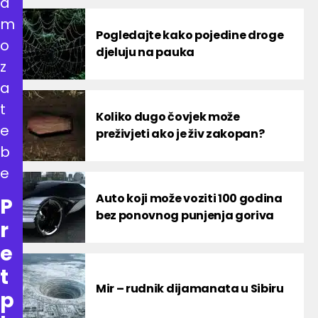
a
m
Pogledajte kako pojedine droge
o
djeluju na pauka
z
a
t
Koliko dugo čovjek može
e
preživjeti ako je živ zakopan?
b
e
Auto koji može voziti 100 godina
P
bez ponovnog punjenja goriva
r
e
t
Mir – rudnik dijamanata u Sibiru
p