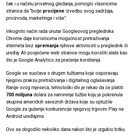
čak i u načinu privatnog gledanja, pomoglo vlasnicima
stranica da “bolje
procijene
izvedbu svog sadržaja,
proizvoda, marketinga i više”.
Inkognito način rada unutar Googleovog preglednika
Chrome daje korisnicima mogućnost pretraživanja
interneta bez
spremanja
njihove aktivnosti u preglednik ili
uređaj. Ali posjećene web stranice mogu koristiti alate kao
što je Google Analytics za praćenje korištenja.
Google se suočava s drugim tužbama koje osporavaju
njegovu praksu pretraživanja i digitalnog oglašavanja.
Ranije ovog mjeseca, tehnološki div je rekao da će platiti
700 milijuna
dolara za namirenje tužbe koju je pokrenula
skupina američkih saveznih država koje su optužile
Google za gušenje konkurencije njegovoj trgovini Play na
Android uređajima.
Ovo se dogodilo nekoliko dana nakon što je izgubio bitku