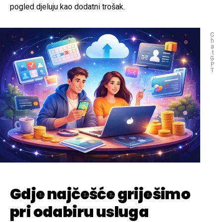
pogled djeluju kao dodatni trošak.
C
h
a
t
G
P
T
Gdje najčešće griješimo
pri odabiru usluga