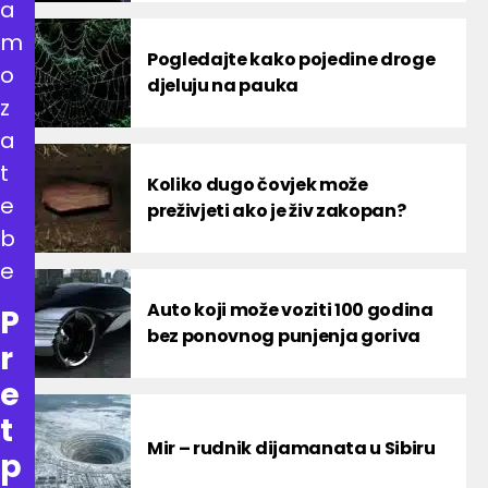
a
m
Pogledajte kako pojedine droge
o
djeluju na pauka
z
a
t
Koliko dugo čovjek može
e
preživjeti ako je živ zakopan?
b
e
Auto koji može voziti 100 godina
P
bez ponovnog punjenja goriva
r
e
t
Mir – rudnik dijamanata u Sibiru
p