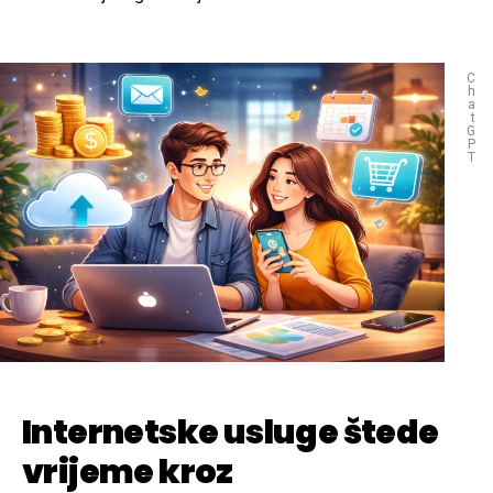
C
h
a
t
G
P
T
Internetske usluge štede
vrijeme kroz