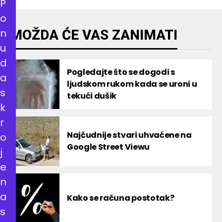
P
o
n
MOŽDA ĆE VAS ZANIMATI
u
d
Pogledajte što se dogodi s
a
ljudskom rukom kada se uroni u
s
tekući dušik
k
r
Najčudnije stvari uhvaćene na
o
Google Street Viewu
j
e
n
a
Kako se računa postotak?
s