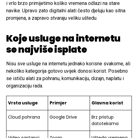
i vrlo brzo primijetimo koliko vremena odlazi na stare
navike. Upravo zato digitalni alati često djeluju kao sitna
promjena, a zapravo stvaraju veliku uštedu.
Koje usluge na internetu
se najviše isplate
Nisu sve usluge na internetu jednako korisne svakome, ali
nekoliko kategorija gotovo uvijek donosi korist. Posebno
se ističu alati za pohranu, komunikaciju, dizajn, naplatu i
organizaciju rada.
Vrsta usluge
Primjer
Glavna korist
Cloud pohrana
Google Drive
Brz pristup
datotekama
Video sastanci
Zoom
Ušteda vremena