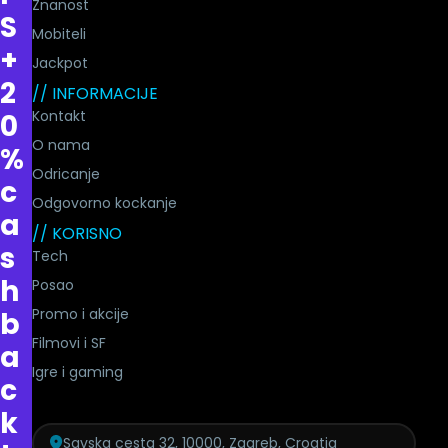
Znanost
S
Mobiteli
+
Jackpot
2
// INFORMACIJE
Kontakt
0
O nama
%
Odricanje
c
Odgovorno kockanje
a
// KORISNO
s
Tech
h
Posao
Promo i akcije
b
Filmovi i SF
a
Igre i gaming
c
k
Savska cesta 32, 10000, Zagreb, Croatia