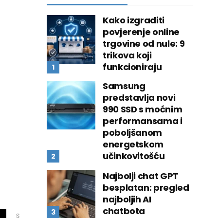
Kako izgraditi
povjerenje online
trgovine od nule: 9
trikova koji
funkcioniraju
Samsung
predstavlja novi
990 SSD s moćnim
performansama i
poboljšanom
energetskom
učinkovitošću
Najbolji chat GPT
besplatan: pregled
najboljih AI
chatbota
S