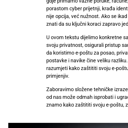
gdje primamo važne poruke, račune,
porastom cyber prijetnji, krađa ident
nije opcija, već nužnost. Ako se ikad
znati da su ključni koraci zapravo j
U ovom tekstu dijelimo konkretne sa
svoju privatnost, osigurali pristup s
da koristimo e-poštu za posao, priva
postavke i navike čine veliku razli
razumjeti kako zaštititi svoju e-poštu
primjenjiv.
Zaboravimo složene tehničke izraze 
od nas može odmah isprobati i ugrad
znamo kako zaštititi svoju e-poštu, z