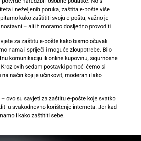
 potvrde narudžbi i osobne podatke. No s
iteta i neželjenih poruka, zaštita e-pošte više
 pitamo kako zaštititi svoju e-poštu, važno je
ednostavni – ali ih moramo dosljedno provoditi.
vjete za zaštitu e-pošte kako bismo očuvali
amo nama i spriječili moguće zloupotrebe. Bilo
tnu komunikaciju ili online kupovinu, sigurnosne
ku. Kroz ovih sedam postavki pomoći ćemo si
 na način koji je učinkovit, moderan i lako
– ovo su savjeti za zaštitu e-pošte koje svatko
iti u svakodnevno korištenje interneta. Jer kad
namo i kako zaštititi sebe.