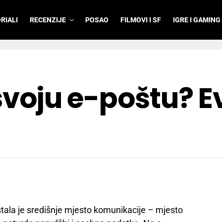
RIALI
RECENZIJE
POSAO
FILMOVI I SF
IGRE I GAMING
 svoju e-poštu? E
tala je središnje mjesto komunikacije – mjesto