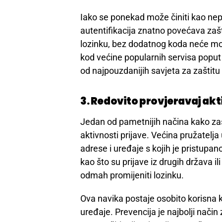
Iako se ponekad može činiti kao ne
autentifikacija znatno povećava zašt
lozinku, bez dodatnog koda neće moć
kod većine popularnih servisa poput
od najpouzdanijih savjeta za zaštitu
3. Redovito provjeravaj akt
Jedan od pametnijih načina kako zašt
aktivnosti prijave. Većina pružatelja 
adrese i uređaje s kojih je pristupa
kao što su prijave iz drugih država 
odmah promijeniti lozinku.
Ova navika postaje osobito korisna 
uređaje. Prevencija je najbolji način