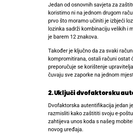
Jedan od osnovnih savjeta za zaštitu
koristimo ni na jednom drugom račun
prvo što moramo učiniti je izbjeći l
lozinka sadrži kombinaciju velikih i 
je barem 12 znakova.
Također je ključno da za svaki račun
kompromitirana, ostali računi ostat 
preporučuje se korištenje upravitelja
čuvaju sve zaporke na jednom mjestu
2. Uključi dvofaktorsku aut
Dvofaktorska autentifikacija jedan j
razmisliti kako zaštititi svoju e-pošt
zahtijeva unos koda s našeg mobitela 
novog uređaja.