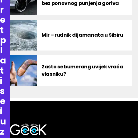
bez ponovnog punjenja goriva
r
e
t
Mir – rudnik dijamanata u Sibiru
p
l
a
Zašto se bumerang uvijek vraća
t
vlasniku?
i
s
e
i
u
z