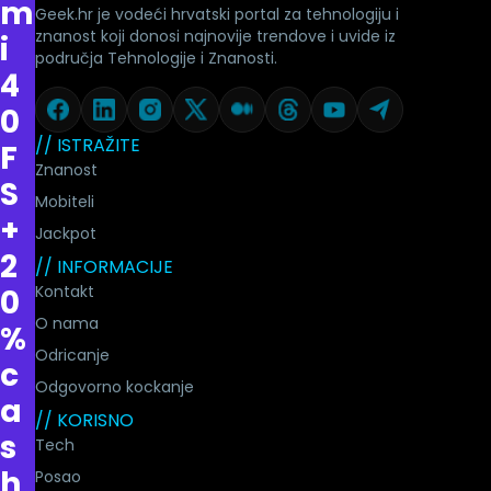
m
Geek.hr je vodeći hrvatski portal za tehnologiju i
znanost koji donosi najnovije trendove i uvide iz
i
područja Tehnologije i Znanosti.
4
0
// ISTRAŽITE
F
Znanost
S
Mobiteli
+
Jackpot
2
// INFORMACIJE
Kontakt
0
O nama
%
Odricanje
c
Odgovorno kockanje
a
// KORISNO
s
Tech
h
Posao