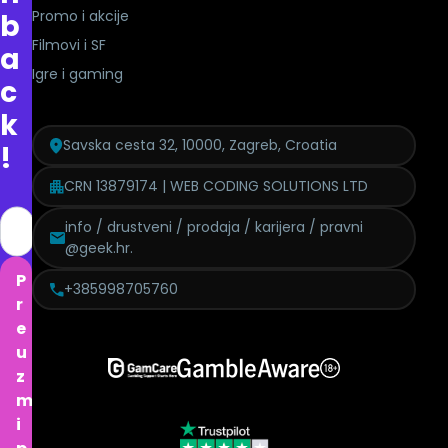
Promo i akcije
b
Filmovi i SF
a
Igre i gaming
c
k
Savska cesta 32, 10000, Zagreb, Croatia
!
CRN 13879174 | WEB CODING SOLUTIONS LTD
info / drustveni / prodaja / karijera / pravni
@geek.hr.
P
+385998705760
r
e
u
z
m
i