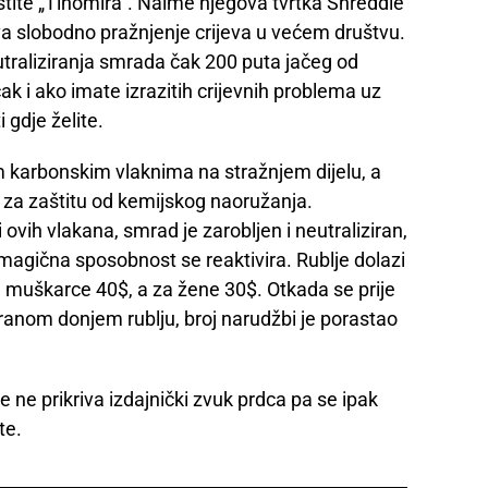
stite „Tihomira“. Naime njegova tvrtka Shreddie
va slobodno pražnjenje crijeva u većem društvu.
raliziranja smrada čak 200 puta jačeg od
k i ako imate izrazitih crijevnih problema uz
gdje želite.
im karbonskim vlaknima na stražnjem dijelu, a
ti za zaštitu od kemijskog naoružanja.
 ovih vlakana, smrad je zarobljen i neutraliziran,
agična sposobnost se reaktivira. Rublje dolazi
za muškarce 40$, a za žene 30$. Otkada se prije
onranom donjem rublju, broj narudžbi je porastao
 ne prikriva izdajnički zvuk prdca pa se ipak
te.