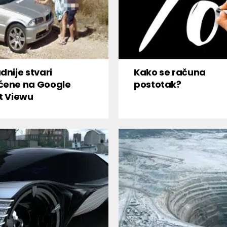
dnije stvari
Kako se računa
ćene na Google
postotak?
t Viewu