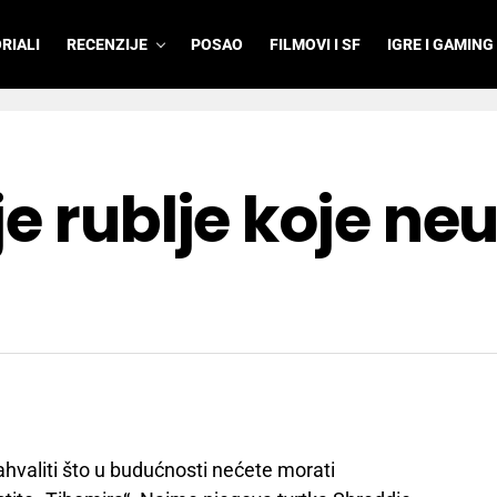
RIALI
RECENZIJE
POSAO
FILMOVI I SF
IGRE I GAMING
e rublje koje neu
a
hvaliti što u budućnosti nećete morati