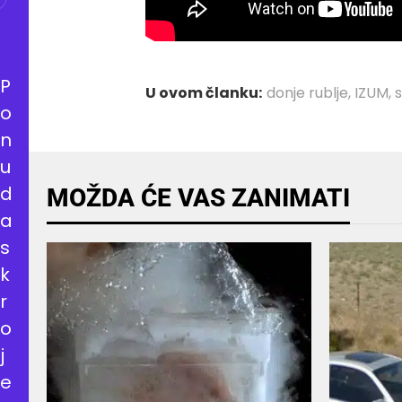
P
U ovom članku:
donje rublje
,
IZUM
,
o
n
u
d
MOŽDA ĆE VAS ZANIMATI
a
s
k
r
o
j
e