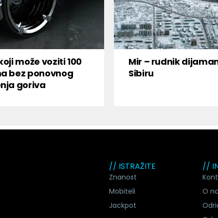
koji može voziti 100
Mir – rudnik dijama
na bez ponovnog
Sibiru
nja goriva
// ISTRAŽITE
// 
Znanost
Kont
Mobiteli
O n
Jackpot
Odri