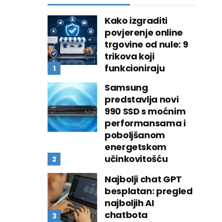
Kako izgraditi
povjerenje online
trgovine od nule: 9
trikova koji
funkcioniraju
Samsung
predstavlja novi
990 SSD s moćnim
performansama i
poboljšanom
energetskom
učinkovitošću
Najbolji chat GPT
besplatan: pregled
najboljih AI
chatbota