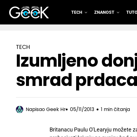
TECH
ZNANOST
TUTO
GeeK.hr
TECH
Izumljeno donj
smrad prdac
Napisao
Geek Hr
05/11/2013
1 min čitanja
Britanacu Paulu O'Learyju možete za