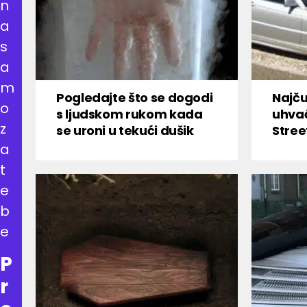
n
a
s
a
m
Pogledajte što se dogodi
Najču
o
s ljudskom rukom kada
uhva
z
se uroni u tekući dušik
Stree
a
t
e
b
e
P
r