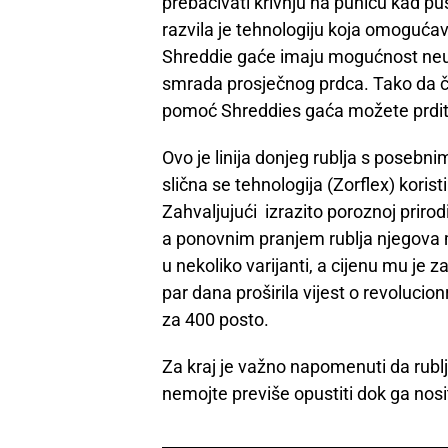
prebacivati krivnju na punicu kad pu
razvila je tehnologiju koja omoguća
Shreddie gaće imaju mogućnost neut
smrada prosječnog prdca. Tako da ča
pomoć Shreddies gaća možete prditi 
Ovo je linija donjeg rublja s posebn
slična se tehnologija (Zorflex) koris
Zahvaljujući izrazito poroznoj prirodi
a ponovnim pranjem rublja njegova m
u nekoliko varijanti, a cijenu mu je 
par dana proširila vijest o revoluci
za 400 posto.
Za kraj je važno napomenuti da rublje
nemojte previše opustiti dok ga nosi