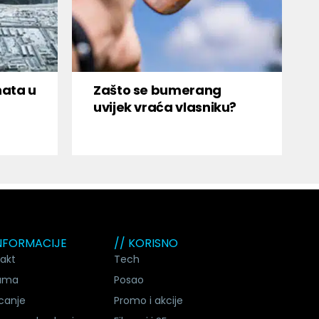
nata u
Zašto se bumerang
uvijek vraća vlasniku?
INFORMACIJE
// KORISNO
akt
Tech
ama
Posao
canje
Promo i akcije