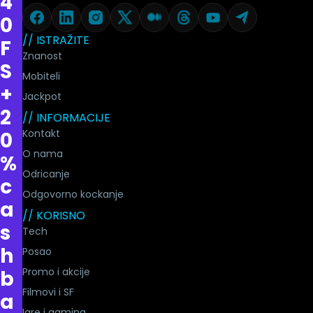
4
0
// ISTRAŽITE
F
Znanost
S
Mobiteli
+
Jackpot
2
// INFORMACIJE
Kontakt
0
O nama
%
Odricanje
c
Odgovorno kockanje
a
// KORISNO
s
Tech
h
Posao
Promo i akcije
b
Filmovi i SF
a
Igre i gaming