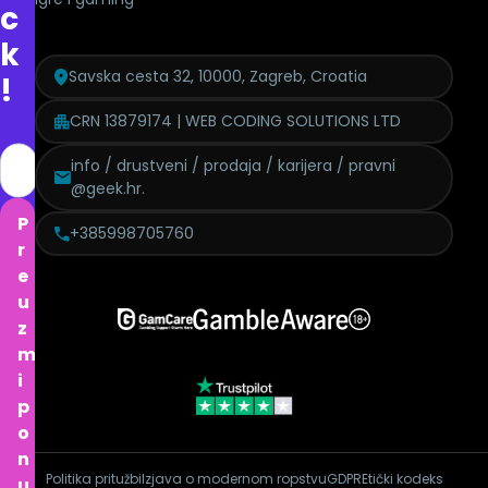
c
k
Savska cesta 32, 10000, Zagreb, Croatia
!
CRN 13879174 | WEB CODING SOLUTIONS LTD
info / drustveni / prodaja / karijera / pravni
@geek.hr.
P
+385998705760
r
e
u
z
m
i
p
o
n
Politika pritužbi
Izjava o modernom ropstvu
GDPR
Etički kodeks
u