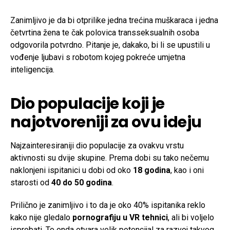
Zanimljivo je da bi otprilike jedna trećina muškaraca i jedna
četvrtina žena te čak polovica transseksualnih osoba
odgovorila potvrdno. Pitanje je, dakako, bi li se upustili u
vođenje ljubavi s robotom kojeg pokreće umjetna
inteligencija.
Dio populacije koji je
najotvoreniji za ovu ideju
Najzainteresiraniji dio populacije za ovakvu vrstu
aktivnosti su dvije skupine. Prema dobi su tako nečemu
naklonjeni ispitanici u dobi od oko
18 godina
, kao i oni
starosti od
40 do 50 godina
.
Prilično je zanimljivo i to da je oko 40% ispitanika reklo
kako nije gledalo
pornografiju u VR tehnici
, ali bi voljelo
isprobati. To onda otvara velik potencijal za razvoj takvog