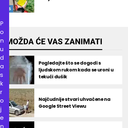
P
o
n
MOŽDA ĆE VAS ZANIMATI
u
d
Pogledajte što se dogodi s
a
ljudskom rukom kada se uroni u
s
tekući dušik
k
r
Najčudnije stvari uhvaćene na
o
Google Street Viewu
j
e
n