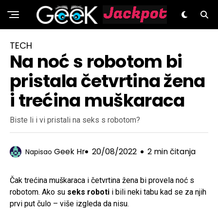
GeeK.hr
TECH
Na noć s robotom bi
pristala četvrtina žena
i trećina muškaraca
Biste li i vi pristali na seks s robotom?
Geek Hr
20/08/2022
2 min čitanja
Napisao
Čak trećina muškaraca i četvrtina žena bi provela noć s
robotom. Ako su
seks roboti
i bili neki tabu kad se za njih
prvi put čulo – više izgleda da nisu.