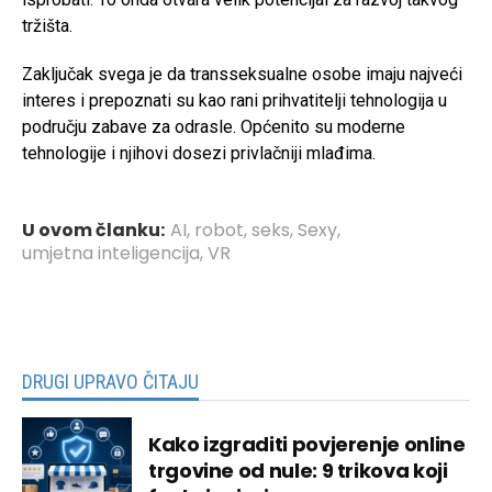
tržišta.
Zaključak svega je da transseksualne osobe imaju najveći
interes i prepoznati su kao rani prihvatitelji tehnologija u
području zabave za odrasle. Općenito su moderne
tehnologije i njihovi dosezi privlačniji mlađima.
U ovom članku:
AI
,
robot
,
seks
,
Sexy
,
umjetna inteligencija
,
VR
DRUGI UPRAVO ČITAJU
Kako izgraditi povjerenje online
trgovine od nule: 9 trikova koji