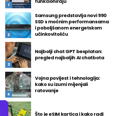
funkcioniraju
Samsung predstavlja novi 990
SSD s moćnim performansama
i poboljšanom energetskom
učinkovitošću
Najbolji chat GPT besplatan:
pregled najboljih AI chatbota
Vojna povijest i tehnologija:
kako su izumi mijenjali
ratovanje
Što je eSIM kartica i kako radi