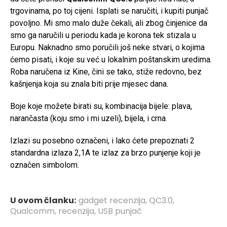
trgovinama, po toj cijeni. Isplati se naručiti, i kupiti punjač
povoljno. Mi smo malo duže čekali, ali zbog činjenice da
smo ga naručili u periodu kada je korona tek stizala u
Europu. Naknadno smo poručili još neke stvari, o kojima
ćemo pisati, i koje su već u lokalnim poštanskim uredima.
Roba naručena iz Kine, čini se tako, stiže redovno, bez
kašnjenja koja su znala biti prije mjesec dana.
Boje koje možete birati su, kombinacija bijele: plava,
narančasta (koju smo i mi uzeli), bijela, i crna.
Izlazi su posebno označeni, i lako ćete prepoznati 2
standardna izlaza 2,1A te izlaz za brzo punjenje koji je
označen simbolom.
U ovom članku:
gadget recenzija
,
QC3.0
,
Qualcomm
,
recenzija
,
USB punjač