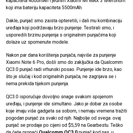
kapaciteta 4000mAh i jednim Xiaomi Mi MAX 3 telefonom
koji ima bateriju kapaciteta 5500mAh.
Dakle, punjač smo zaista opteretili, i dali mu kombinaciju
uređaja koji podržavaju brzo punjenje. Testirali smo, i
usporedili brzinu punjenja s originalnim punjačima koji
dolaze uz spomenute modele.
Nakon par dana korištenja punjača, najviše za punjenje
Xiaomi Note 6 Pro, došli smo do zaključka da Qualcomm
QC3.0 punjač radi vrhunski posao. Punjenje ide brzo, kao
što je slučaj i kod originalnih punjača, ne zagrijava se i
nema prekida tijekom punjenja.
QC3.0 isporučuje dovoljno snage svakom spojenom
uređaju, i punjenje ide simultano. Jako je dobar za osobe
koje imaju više gadgeta sa sobom, i nemaju vremena tražiti
pogodan punjač za svaki od njih. Najbolje od svega: ovaj
punjač se prodaje po cijeni od $5,59 na Gearbestu. Teško
da ćete pronaći
Qualcomm QC3.0
punjač kod nas, u