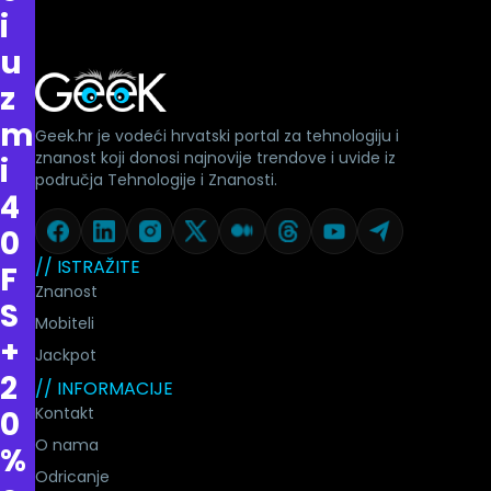
i
u
z
m
Geek.hr je vodeći hrvatski portal za tehnologiju i
znanost koji donosi najnovije trendove i uvide iz
i
područja Tehnologije i Znanosti.
4
0
// ISTRAŽITE
F
Znanost
S
Mobiteli
+
Jackpot
2
// INFORMACIJE
Kontakt
0
O nama
%
Odricanje