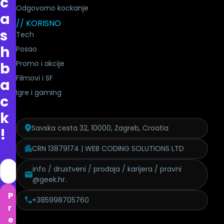
c
Odgovorno kockanje
a
// KORISNO
s
Tech
h
Posao
Promo i akcije
b
Filmovi i SF
a
Igre i gaming
c
k
Savska cesta 32, 10000, Zagreb, Croatia
!
CRN 13879174 | WEB CODING SOLUTIONS LTD
info / drustveni / prodaja / karijera / pravni
@geek.hr.
P
+385998705760
r
e