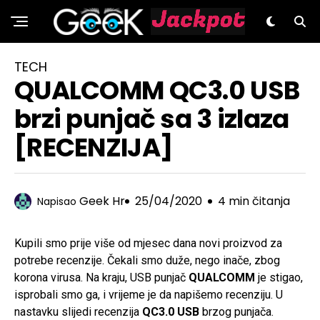
GeeK.hr
TECH
QUALCOMM QC3.0 USB
brzi punjač sa 3 izlaza
[RECENZIJA]
Geek Hr
25/04/2020
4 min čitanja
Napisao
Kupili smo prije više od mjesec dana novi proizvod za
potrebe recenzije. Čekali smo duže, nego inače, zbog
korona virusa. Na kraju, USB punjač
QUALCOMM
je stigao,
isprobali smo ga, i vrijeme je da napišemo recenziju. U
nastavku slijedi recenzija
QC3.0 USB
brzog punjača.