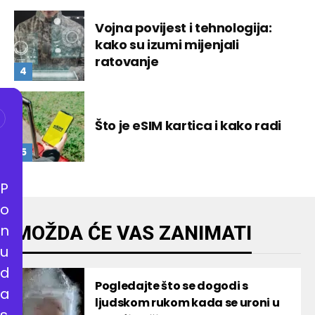
Vojna povijest i tehnologija:
kako su izumi mijenjali
ratovanje
Što je eSIM kartica i kako radi
P
o
n
MOŽDA ĆE VAS ZANIMATI
u
d
Pogledajte što se dogodi s
a
ljudskom rukom kada se uroni u
s