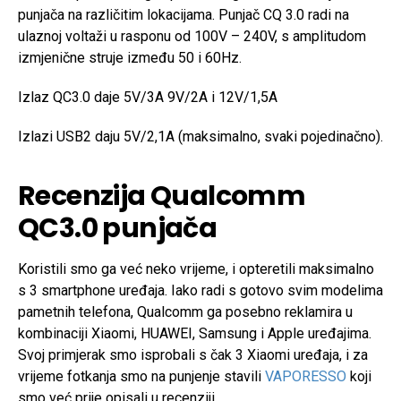
punjača na različitim lokacijama. Punjač CQ 3.0 radi na
ulaznoj voltaži u rasponu od 100V – 240V, s amplitudom
izmjenične struje između 50 i 60Hz.
Izlaz QC3.0 daje 5V/3A 9V/2A i 12V/1,5A
Izlazi USB2 daju 5V/2,1A (maksimalno, svaki pojedinačno).
Recenzija Qualcomm
QC3.0 punjača
Koristili smo ga već neko vrijeme, i opteretili maksimalno
s 3 smartphone uređaja. Iako radi s gotovo svim modelima
pametnih telefona, Qualcomm ga posebno reklamira u
kombinaciji Xiaomi, HUAWEI, Samsung i Apple uređajima.
Svoj primjerak smo isprobali s čak 3 Xiaomi uređaja, i za
vrijeme fotkanja smo na punjenje stavili
VAPORESSO
koji
smo već prije opisali u recenziji.