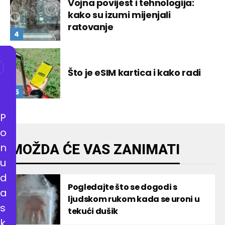
Vojna povijest i tehnologija:
kako su izumi mijenjali
ratovanje
Što je eSIM kartica i kako radi
P
o
n
MOŽDA ĆE VAS ZANIMATI
u
d
Pogledajte što se dogodi s
a
ljudskom rukom kada se uroni u
s
tekući dušik
k