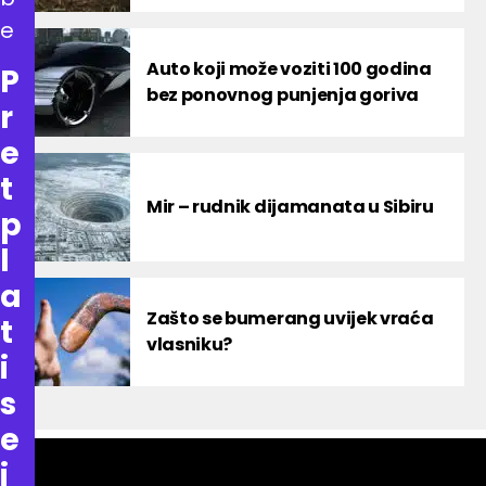
e
Auto koji može voziti 100 godina
P
bez ponovnog punjenja goriva
r
e
t
Mir – rudnik dijamanata u Sibiru
p
l
a
Zašto se bumerang uvijek vraća
t
vlasniku?
i
s
e
i