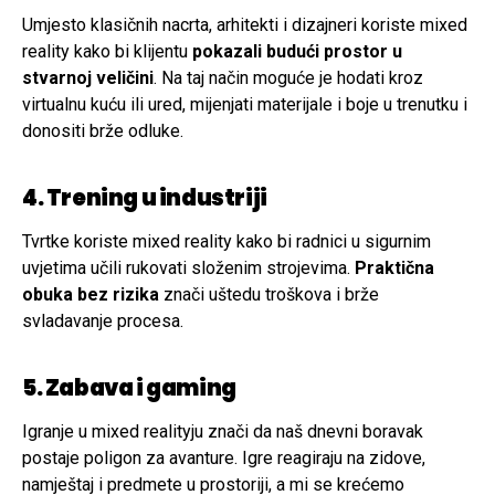
Umjesto klasičnih nacrta, arhitekti i dizajneri koriste mixed
reality kako bi klijentu
pokazali budući prostor u
stvarnoj veličini
. Na taj način moguće je hodati kroz
virtualnu kuću ili ured, mijenjati materijale i boje u trenutku i
donositi brže odluke.
4. Trening u industriji
Tvrtke koriste mixed reality kako bi radnici u sigurnim
uvjetima učili rukovati složenim strojevima.
Praktična
obuka bez rizika
znači uštedu troškova i brže
svladavanje procesa.
5. Zabava i gaming
Igranje u mixed realityju znači da naš dnevni boravak
postaje poligon za avanture. Igre reagiraju na zidove,
namještaj i predmete u prostoriji, a mi se krećemo