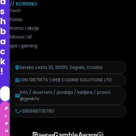
a
// KORISNO
s
Tech
h
Posao
Promo i akcije
b
Filmovi i SF
a
Igre i gaming
c
k
Savska cesta 32, 10000, Zagreb, Croatia
!
CRN 13879174 | WEB CODING SOLUTIONS LTD
info / drustveni / prodaja / karijera / pravni
@geek.hr.
P
+385998705760
r
e
u