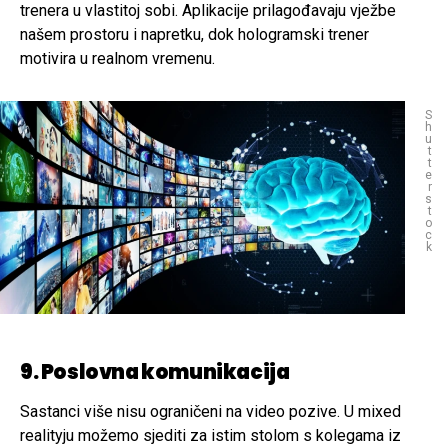
trenera u vlastitoj sobi. Aplikacije prilagođavaju vježbe
našem prostoru i napretku, dok hologramski trener
motivira u realnom vremenu.
S
h
u
t
t
e
r
s
t
o
c
k
9. Poslovna komunikacija
Sastanci više nisu ograničeni na video pozive. U mixed
realityju možemo sjediti za istim stolom s kolegama iz