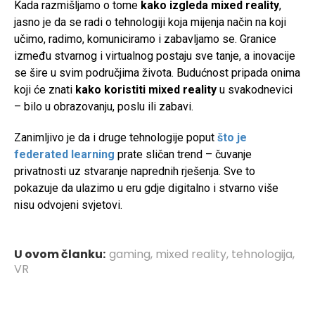
Kada razmišljamo o tome
kako izgleda mixed reality
,
jasno je da se radi o tehnologiji koja mijenja način na koji
učimo, radimo, komuniciramo i zabavljamo se. Granice
između stvarnog i virtualnog postaju sve tanje, a inovacije
se šire u svim područjima života. Budućnost pripada onima
koji će znati
kako koristiti mixed reality
u svakodnevici
– bilo u obrazovanju, poslu ili zabavi.
Zanimljivo je da i druge tehnologije poput
što je
federated learning
prate sličan trend – čuvanje
privatnosti uz stvaranje naprednih rješenja. Sve to
pokazuje da ulazimo u eru gdje digitalno i stvarno više
nisu odvojeni svjetovi.
U ovom članku:
gaming
,
mixed reality
,
tehnologija
,
VR