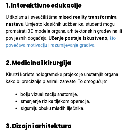
1. Interaktivne edukacije
U školama i sveučilištima
mixed reality transformira
nastavu
. Umjesto klasičnih udžbenika, studenti mogu
promatrati 3D modele organa, arhitektonskih građevina ili
povijesnih događaja.
Učenje postaje iskustveno
,
što
povećava motivaciju i razumijevanje gradiva
.
2. Medicina i kirurgija
Kirurzi koriste hologramske projekcije unutarnjih organa
kako bi preciznije planirali zahvate. To omogućuje:
bolju vizualizaciju anatomije,
smanjenje rizika tijekom operacija,
sigurniju obuku mladih liječnika.
3. Dizajn i arhitektura