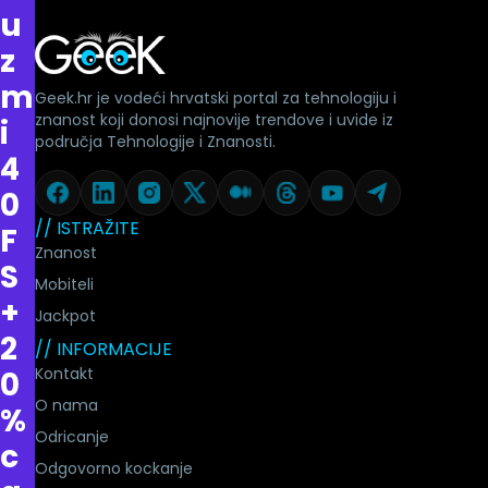
u
z
m
Geek.hr je vodeći hrvatski portal za tehnologiju i
znanost koji donosi najnovije trendove i uvide iz
i
područja Tehnologije i Znanosti.
4
0
// ISTRAŽITE
F
Znanost
S
Mobiteli
+
Jackpot
2
// INFORMACIJE
Kontakt
0
O nama
%
Odricanje
c
Odgovorno kockanje