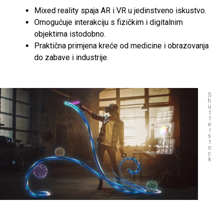
Mixed reality spaja AR i VR u jedinstveno iskustvo.
Omogućuje interakciju s fizičkim i digitalnim
objektima istodobno.
Praktična primjena kreće od medicine i obrazovanja
do zabave i industrije.
S
h
u
t
t
e
r
s
t
o
c
k