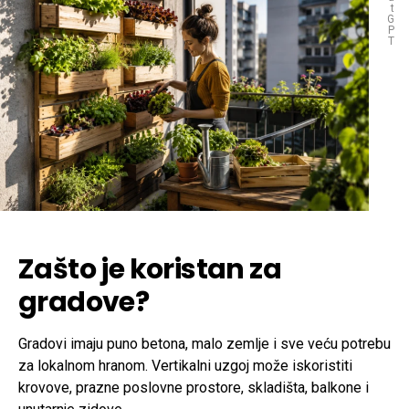
t
G
P
T
Zašto je koristan za
gradove?
Gradovi imaju puno betona, malo zemlje i sve veću potrebu
za lokalnom hranom. Vertikalni uzgoj može iskoristiti
krovove, prazne poslovne prostore, skladišta, balkone i