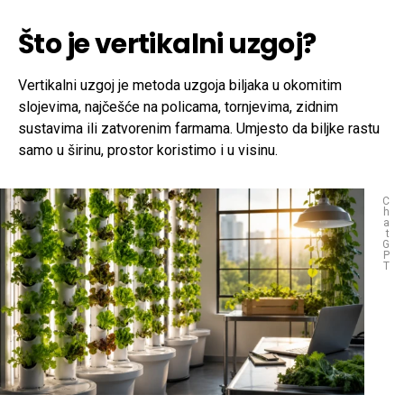
Što je vertikalni uzgoj?
Vertikalni uzgoj je metoda uzgoja biljaka u okomitim
slojevima, najčešće na policama, tornjevima, zidnim
sustavima ili zatvorenim farmama. Umjesto da biljke rastu
samo u širinu, prostor koristimo i u visinu.
C
h
a
t
G
P
T