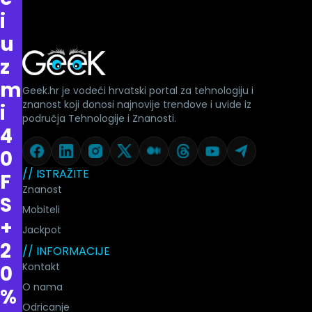
i
u
z
m
Geek.hr je vodeći hrvatski portal za tehnologiju i
znanost koji donosi najnovije trendove i uvide iz
i
područja Tehnologije i Znanosti.
4
0
// ISTRAŽITE
F
Znanost
S
Mobiteli
+
Jackpot
2
// INFORMACIJE
Kontakt
0
O nama
%
Odricanje