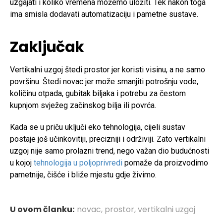
uzgajati i koliko vremena možemo uložiti. Tek nakon toga
ima smisla dodavati automatizaciju i pametne sustave.
Zaključak
Vertikalni uzgoj štedi prostor jer koristi visinu, a ne samo
površinu. Štedi novac jer može smanjiti potrošnju vode,
količinu otpada, gubitak biljaka i potrebu za čestom
kupnjom svježeg začinskog bilja ili povrća.
Kada se u priču uključi eko tehnologija, cijeli sustav
postaje još učinkovitiji, precizniji i održiviji. Zato vertikalni
uzgoj nije samo prolazni trend, nego važan dio budućnosti
u kojoj
tehnologija u poljoprivredi
pomaže da proizvodimo
pametnije, čišće i bliže mjestu gdje živimo.
U ovom članku:
novac
,
prostor
,
vertikalni uzgoj