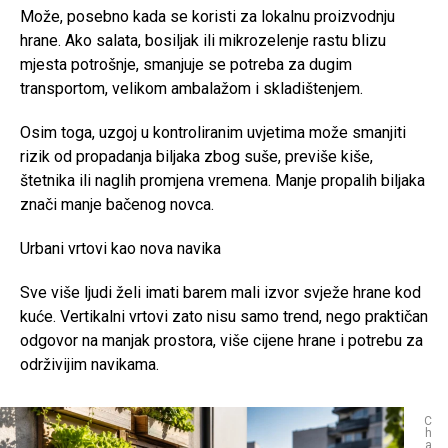
Može, posebno kada se koristi za lokalnu proizvodnju
hrane. Ako salata, bosiljak ili mikrozelenje rastu blizu
mjesta potrošnje, smanjuje se potreba za dugim
transportom, velikom ambalažom i skladištenjem.
Osim toga, uzgoj u kontroliranim uvjetima može smanjiti
rizik od propadanja biljaka zbog suše, previše kiše,
štetnika ili naglih promjena vremena. Manje propalih biljaka
znači manje bačenog novca.
Urbani vrtovi kao nova navika
Sve više ljudi želi imati barem mali izvor svježe hrane kod
kuće. Vertikalni vrtovi zato nisu samo trend, nego praktičan
odgovor na manjak prostora, više cijene hrane i potrebu za
održivijim navikama.
C
h
a