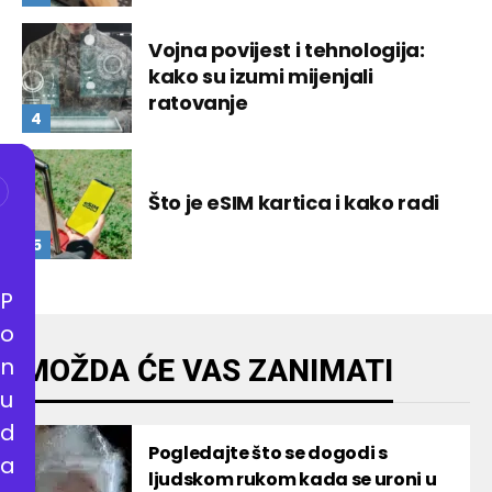
Vojna povijest i tehnologija:
kako su izumi mijenjali
ratovanje
Što je eSIM kartica i kako radi
P
o
n
MOŽDA ĆE VAS ZANIMATI
u
d
Pogledajte što se dogodi s
a
ljudskom rukom kada se uroni u