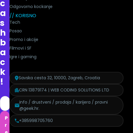
c
Odgovorno kockanje
a
// KORISNO
s
Tech
h
Posao
Promo i akcije
b
Filmovi i SF
a
Igre i gaming
c
k
Savska cesta 32, 10000, Zagreb, Croatia
!
CRN 13879174 | WEB CODING SOLUTIONS LTD
info / drustveni / prodaja / karijera / pravni
@geek.hr.
P
+385998705760
r
e