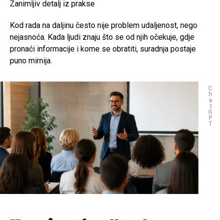
Zanimljiv detalj iz prakse
Kod rada na daljinu često nije problem udaljenost, nego
nejasnoća. Kada ljudi znaju što se od njih očekuje, gdje
pronaći informacije i kome se obratiti, suradnja postaje
puno mirnija.
C
h
a
t
G
P
T