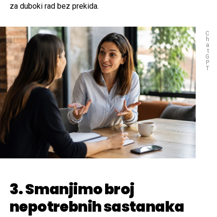
za duboki rad bez prekida.
C
h
a
t
G
P
T
3. Smanjimo broj
nepotrebnih sastanaka