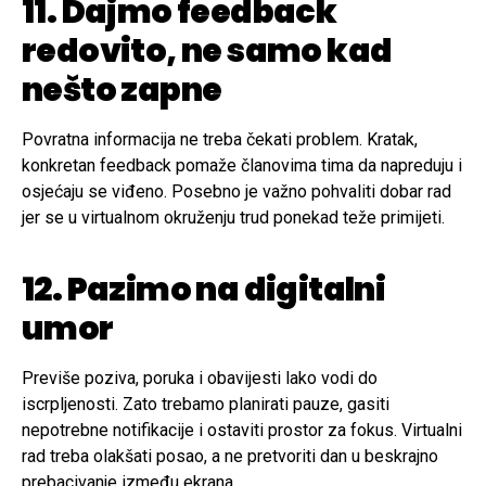
11. Dajmo feedback
redovito, ne samo kad
nešto zapne
Povratna informacija ne treba čekati problem. Kratak,
konkretan feedback pomaže članovima tima da napreduju i
osjećaju se viđeno. Posebno je važno pohvaliti dobar rad
jer se u virtualnom okruženju trud ponekad teže primijeti.
12. Pazimo na digitalni
umor
Previše poziva, poruka i obavijesti lako vodi do
iscrpljenosti. Zato trebamo planirati pauze, gasiti
nepotrebne notifikacije i ostaviti prostor za fokus. Virtualni
rad treba olakšati posao, a ne pretvoriti dan u beskrajno
prebacivanje između ekrana.