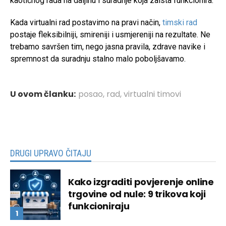
kaotičnog rada na daljinu i suradnje koja zaista funkcionira.
Kada virtualni rad postavimo na pravi način,
timski rad
postaje fleksibilniji, smireniji i usmjereniji na rezultate. Ne
trebamo savršen tim, nego jasna pravila, zdrave navike i
spremnost da suradnju stalno malo poboljšavamo.
U ovom članku:
posao
,
rad
,
virtualni timovi
DRUGI UPRAVO ČITAJU
Kako izgraditi povjerenje online
trgovine od nule: 9 trikova koji
funkcioniraju