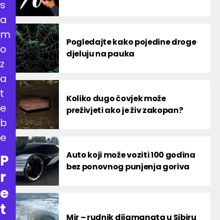
s
a
m
Pogledajte kako pojedine droge
o
djeluju na pauka
z
a
t
Koliko dugo čovjek može
e
preživjeti ako je živ zakopan?
b
e
Auto koji može voziti 100 godina
P
bez ponovnog punjenja goriva
r
e
t
Mir – rudnik dijamanata u Sibiru