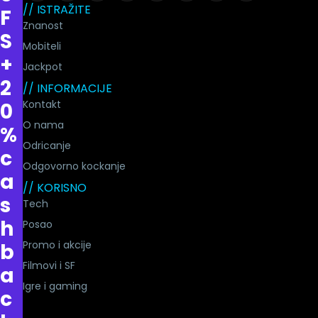
// ISTRAŽITE
F
Znanost
S
Mobiteli
+
Jackpot
2
// INFORMACIJE
Kontakt
0
O nama
%
Odricanje
c
Odgovorno kockanje
a
// KORISNO
s
Tech
h
Posao
Promo i akcije
b
Filmovi i SF
a
Igre i gaming
c