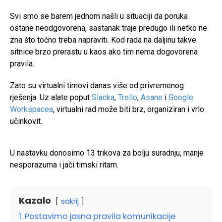
Svi smo se barem jednom našli u situaciji da poruka
ostane neodgovorena, sastanak traje predugo ili netko ne
zna što točno treba napraviti. Kod rada na daljinu takve
sitnice brzo prerastu u kaos ako tim nema dogovorena
pravila.
Zato su virtualni timovi danas više od privremenog
rješenja. Uz alate poput
Slacka
,
Trello
,
Asane
i
Google
Workspacea
, virtualni rad može biti brz, organiziran i vrlo
učinkovit.
U nastavku donosimo 13 trikova za bolju suradnju, manje
nesporazuma i jači timski ritam.
Kazalo
sakrij
1. Postavimo jasna pravila komunikacije