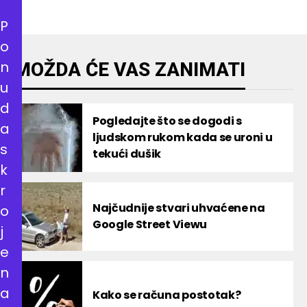
P
o
n
MOŽDA ĆE VAS ZANIMATI
u
d
Pogledajte što se dogodi s
a
ljudskom rukom kada se uroni u
s
tekući dušik
k
r
Najčudnije stvari uhvaćene na
o
Google Street Viewu
j
e
n
a
Kako se računa postotak?