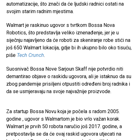
automatizacije, što znači da će ljudski radnici ostati na
svojim starim radnim mjestima.
Walmart je raskinuo ugovor s tvrtkom Bossa Nova
Robotics, što predstavlja veliko iznenađenje, jer je u
siječnju najavljeno da će roboti za skeniranje robe stići na
još 650 Walmart lokacija, gdje bi ih ukupno bilo oko tisuću,
piše
Tech Crunch
.
Suosnivač Bossa Nove Sarjoun Skaff nije potvrdio niti
demantirao objave o raskidu ugovora, ali je istaknuo da su
zbog pandemije prisiljeni otpustiti određeni broj radnika i
da se usmjeravaju na svoje najvažnije proizvode.
Za startup Bossa Novu koja je počela s radom 2005.
godine , ugovor s Walmartom je bio vrlo važan korak.
Walmart je prvih 50 robota naručio još 2017. godine, a
pretpostavlja se da će ovaj raskid ugovora utjecati na