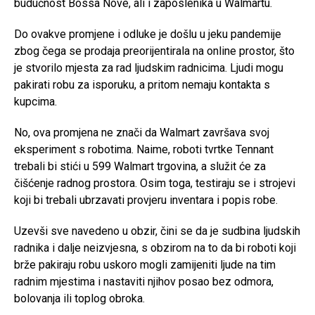
budućnost Bossa Nove, ali i zaposlenika u Walmartu.
Do ovakve promjene i odluke je došlu u jeku pandemije
zbog čega se prodaja preorijentirala na online prostor, što
je stvorilo mjesta za rad ljudskim radnicima. Ljudi mogu
pakirati robu za isporuku, a pritom nemaju kontakta s
kupcima.
No, ova promjena ne znači da Walmart završava svoj
eksperiment s robotima. Naime, roboti tvrtke Tennant
trebali bi stići u 599 Walmart trgovina, a služit će za
čišćenje radnog prostora. Osim toga, testiraju se i strojevi
koji bi trebali ubrzavati provjeru inventara i popis robe.
Uzevši sve navedeno u obzir, čini se da je sudbina ljudskih
radnika i dalje neizvjesna, s obzirom na to da bi roboti koji
brže pakiraju robu uskoro mogli zamijeniti ljude na tim
radnim mjestima i nastaviti njihov posao bez odmora,
bolovanja ili toplog obroka.