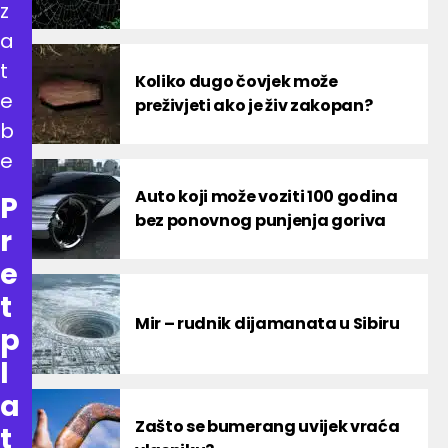
z
a
t
Koliko dugo čovjek može
e
preživjeti ako je živ zakopan?
b
e
Auto koji može voziti 100 godina
P
bez ponovnog punjenja goriva
r
e
t
Mir – rudnik dijamanata u Sibiru
p
l
a
Zašto se bumerang uvijek vraća
t