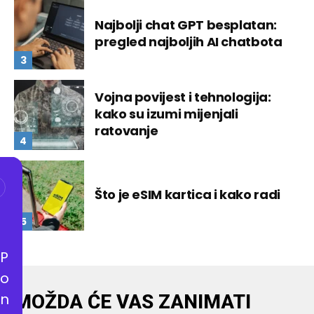
Najbolji chat GPT besplatan:
pregled najboljih AI chatbota
Vojna povijest i tehnologija:
kako su izumi mijenjali
ratovanje
Što je eSIM kartica i kako radi
P
o
n
MOŽDA ĆE VAS ZANIMATI