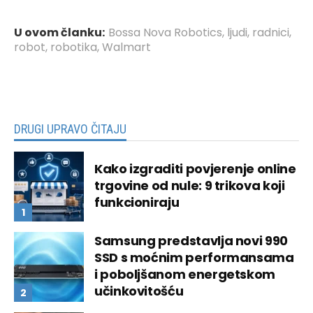
U ovom članku:
Bossa Nova Robotics
,
ljudi
,
radnici
,
robot
,
robotika
,
Walmart
DRUGI UPRAVO ČITAJU
Kako izgraditi povjerenje online
trgovine od nule: 9 trikova koji
funkcioniraju
Samsung predstavlja novi 990
SSD s moćnim performansama
i poboljšanom energetskom
učinkovitošću