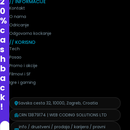
2
// INFORMACIJE
Kontakt
0
O nama
%
Odricanje
c
Odgovorno kockanje
a
// KORISNO
s
Tech
h
Posao
Promo i akcije
b
Filmovi i SF
a
Igre i gaming
c
k
Savska cesta 32, 10000, Zagreb, Croatia
!
CRN 13879174 | WEB CODING SOLUTIONS LTD
info / drustveni / prodaja / karijera / pravni