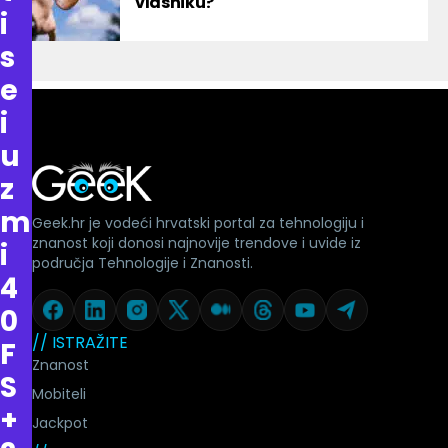
vlasniku?
i
s
e
i
u
z
m
Geek.hr je vodeći hrvatski portal za tehnologiju i
znanost koji donosi najnovije trendove i uvide iz
i
područja Tehnologije i Znanosti.
4
0
// ISTRAŽITE
F
Znanost
S
Mobiteli
+
Jackpot