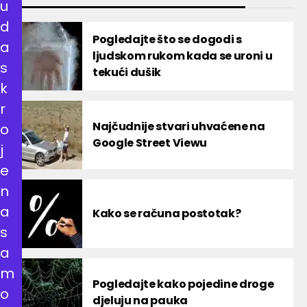
u
d
Pogledajte što se dogodi s
a
ljudskom rukom kada se uroni u
s
tekući dušik
k
r
Najčudnije stvari uhvaćene na
o
Google Street Viewu
j
e
n
a
Kako se računa postotak?
s
a
m
Pogledajte kako pojedine droge
o
djeluju na pauka