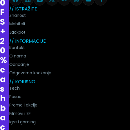
0
// ISTRAŽITE
F
Znanost
S
Mobiteli
+
Jackpot
2
// INFORMACIJE
Kontakt
0
O nama
%
Odricanje
c
Odgovorno kockanje
a
// KORISNO
s
Tech
h
Posao
Promo i akcije
b
Filmovi i SF
a
Igre i gaming
c