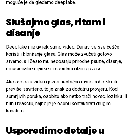
moguće je da gledamo deepfake.
Slušajmo glas, ritam i
disanje
Deepfake nije uvijek samo video. Danas se sve češće
koristi i kloniranje glasa. Glas može zvučati gotovo
stvarno, ali često mu nedostaju prirodne pauze, disanje,
emocionalne nijanse ili spontani ritam govora.
Ako osoba u videu govori neobično ravno, robotski ili
previše savršeno, to je znak za dodatnu provjeru. Kod
sumnjivih poruka, osobito ako netko traži novac, lozinku ili
hitnu reakciju, najbolje je osobu kontaktirati drugim
kanalom.
Usporedimo detalje u