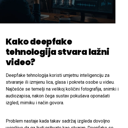
Kako deepfake
tehnologija stvara lažni
video?
Deepfake tehnologija koristi umjetnu inteligenciju za
stvaranje ili izmjenu lica, glasa i pokreta osobe u videu.
Najčešće se temelji na velikoj količini fotografija, snimki i
audiozapisa, nakon čega sustav pokušava oponašati
izgled, mimiku i način govora.
Problem nastaje kada takav sadržaj izgleda dovoljno
uvjerljivo da ga ljudi prihvate kao stvaran. Deepfake se