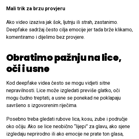
Mali trik za brzu provjeru
Ako video izaziva jak šok, ljutnju ili strah, zastanimo.
Deepfake sadržaj često cilja emocije jer tada brže klikamo,
komentiramo i dijelimo bez provjere.
Obratimo pažnju na lice,
oči i usne
Kod deepfake videa često se mogu vidjeti sitne
nepravilnosti. Lice može izgledati previše glatko, oči
mogu čudno treptati, a usne se ponekad ne poklapaju
savršeno s izgovorenim riječima.
Posebno treba gledati rubove lica, kosu, zube i područje
oko očiju. Ako se lice neobično “lijepi” za glavu, ako sjene
izgledaju neprirodno ili ako emocije ne prate ton glasa,