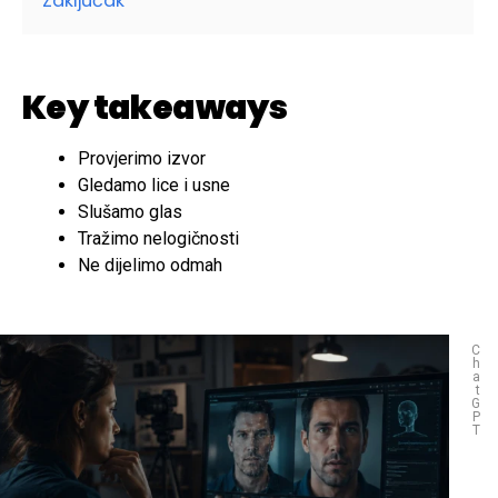
Zaključak
Key takeaways
Provjerimo izvor
Gledamo lice i usne
Slušamo glas
Tražimo nelogičnosti
Ne dijelimo odmah
C
h
a
t
G
P
T