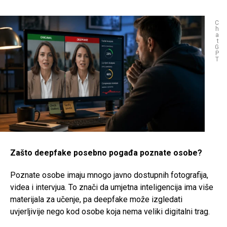
C
h
a
t
G
P
T
Zašto deepfake posebno pogađa poznate osobe?
Poznate osobe imaju mnogo javno dostupnih fotografija,
videa i intervjua. To znači da umjetna inteligencija ima više
materijala za učenje, pa deepfake može izgledati
uvjerljivije nego kod osobe koja nema veliki digitalni trag.