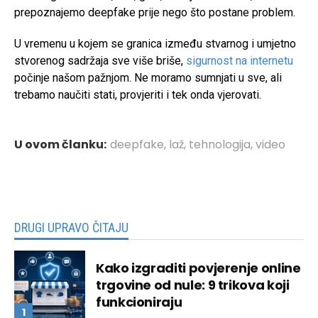
prepoznajemo deepfake prije nego što postane problem.
U vremenu u kojem se granica između stvarnog i umjetno
stvorenog sadržaja sve više briše,
sigurnost na internetu
počinje našom pažnjom. Ne moramo sumnjati u sve, ali
trebamo naučiti stati, provjeriti i tek onda vjerovati.
U ovom članku:
deepfake
,
laž
,
tehnologija
,
video
DRUGI UPRAVO ČITAJU
Kako izgraditi povjerenje online
trgovine od nule: 9 trikova koji
funkcioniraju