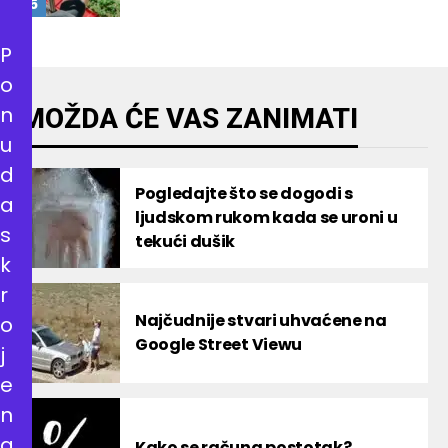
P
o
n
MOŽDA ĆE VAS ZANIMATI
u
d
Pogledajte što se dogodi s
a
ljudskom rukom kada se uroni u
s
tekući dušik
k
r
Najčudnije stvari uhvaćene na
o
Google Street Viewu
j
e
n
a
Kako se računa postotak?