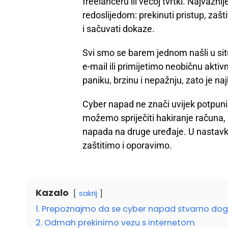
freelanceru ili većoj tvrtki. Najvažnij
redoslijedom: prekinuti pristup, zaštit
i sačuvati dokaze.
Svi smo se barem jednom našli u sit
e-mail ili primijetimo neobičnu akti
paniku, brzinu i nepažnju, zato je na
Cyber napad ne znači uvijek potpuni
možemo spriječiti hakiranje računa, k
napada na druge uređaje. U nastav
zaštitimo i oporavimo.
Kazalo
sakrij
1. Prepoznajmo da se cyber napad stvarno do
2. Odmah prekinimo vezu s internetom