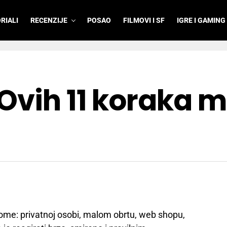
RIALI
RECENZIJE
POSAO
FILMOVI I SF
IGRE I GAMING
Ovih 11 koraka 
me: privatnoj osobi, malom obrtu, web shopu,