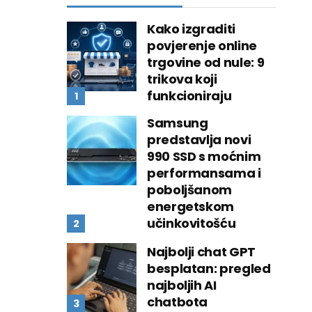
Kako izgraditi
povjerenje online
trgovine od nule: 9
trikova koji
funkcioniraju
Samsung
predstavlja novi
990 SSD s moćnim
performansama i
poboljšanom
energetskom
učinkovitošću
Najbolji chat GPT
besplatan: pregled
najboljih AI
chatbota