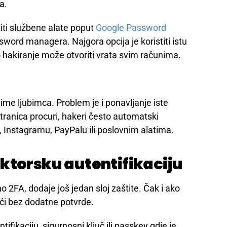
su na ekranu važne informacije, poruke o
grafirati ekran mobitelom kako bismo sačuvali
inke s čistog uređaja
koji sumnjamo da je kompromitiran. Koristimo
mo lozinku e-maila, zatim banke, društvenih
a.
ti službene alate poput
Google Password
word managera. Najgora opcija je koristiti istu
o hakiranje može otvoriti vrata svim računima.
ime ljubimca. Problem je i ponavljanje iste
tranica procuri, hakeri često automatski