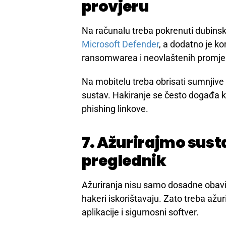
e-mail.
Provjerimo jesu li dodane nepoznat
prosljeđivanja, čudni filteri ili nepo
pokušati preuzeti i druge račune.
6. Pokrenimo antiv
provjeru
Na računalu treba pokrenuti dubinsk
Microsoft Defender
, a dodatno je kor
ransomwarea i neovlaštenih promje
Na mobitelu treba obrisati sumnjive ap
sustav. Hakiranje se često događa kro
phishing linkove.