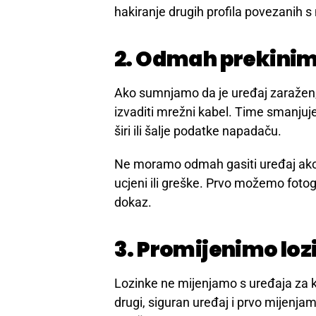
Cyber napad često počinje sitnim sig
pristup, a tek kasnije pokušavaju pre
hakiranje drugih profila povezanih 
2. Odmah prekinim
Ako sumnjamo da je uređaj zaražen, 
izvaditi mrežni kabel. Time smanju
širi ili šalje podatke napadaču.