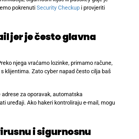
u, Instagramu, PayPalu ili poslovnim alatima.
ktorsku autentifikaciju
 2FA, dodaje još jedan sloj zaštite. Čak i ako
ći bez dodatne potvrde.
ntifikaciju, sigurnosni ključ ili passkey gdje je
žemo pokrenuti
Security Checkup
i provjeriti
l jer je često glavna
. Preko njega vraćamo lozinke, primamo račune,
 klijentima. Zato cyber napad često cilja baš