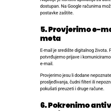
testiraju istu kombinaciju na e-mail
4. Uključimo dvofa
Dvofaktorska autentifikacija, odnosno
netko sazna lozinku, ne može lako u
Najbolje je koristiti aplikaciju za aute
dostupan. Na Google računima mo
postavke zaštite.
5. Provjerimo e-mai
meta
E-mail je središte digitalnog života
potvrđujemo prijave i komuniciramo s