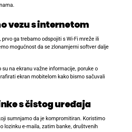
nalima. Hakeri ponekad najprije testiraju
uzeti račun, ukrasti podatke ili pokrenuti
s nama.
o vezu s internetom
prvo ga trebamo odspojiti s Wi-Fi mreže ili
jemo mogućnost da se zlonamjerni softver dalje