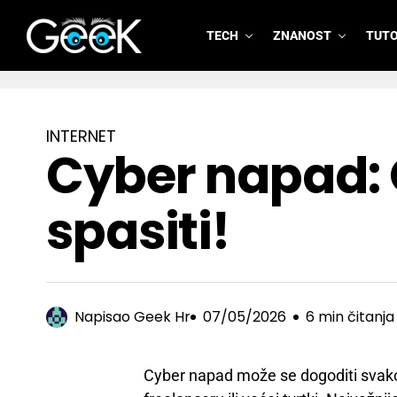
TECH
ZNANOST
TUTO
GeeK.hr
INTERNET
Cyber napad: 
spasiti!
Napisao
Geek Hr
07/05/2026
6 min čitanja
Cyber napad može se dogoditi svako