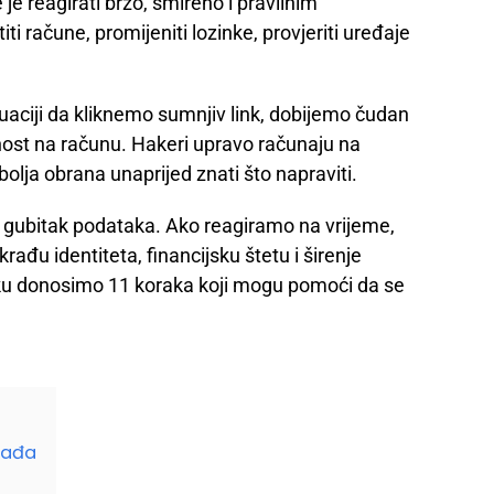
e je reagirati brzo, smireno i pravilnim
iti račune, promijeniti lozinke, provjeriti uređaje
uaciji da kliknemo sumnjiv link, dobijemo čudan
vnost na računu. Hakeri upravo računaju na
jbolja obrana unaprijed znati što napraviti.
 gubitak podataka. Ako reagiramo na vrijeme,
rađu identiteta, financijsku štetu i širenje
ku donosimo 11 koraka koji mogu pomoći da se
gađa