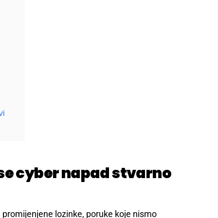
vi
 se cyber napad stvarno
, promijenjene lozinke, poruke koje nismo