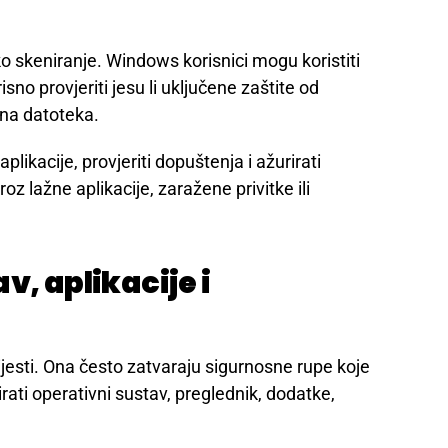
e adrese za oporavak, automatska
znati uređaji. Ako hakeri kontroliraju e-mail, mogu
irusnu i sigurnosnu
o skeniranje. Windows korisnici mogu koristiti
isno provjeriti jesu li uključene zaštite od
na datoteka.
likacije, provjeriti dopuštenja i ažurirati
z lažne aplikacije, zaražene privitke ili