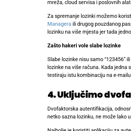
Ne moramo odmah gasiti uređaj ako 
ucjeni ili greške. Prvo možemo foto
dokaz.
3. Promijenimo loz
Lozinke ne mijenjamo s uređaja za 
drugi, siguran uređaj i prvo mijenja
mreža, cloud servisa i poslovnih alat
Za spremanje lozinki možemo koristi
Managera
ili drugog pouzdanog pass
lozinku na više mjesta jer tada jedn
Zašto hakeri vole slabe lozinke
Slabe lozinke nisu samo “123456” ili 
lozinke na više računa. Kada jedna s