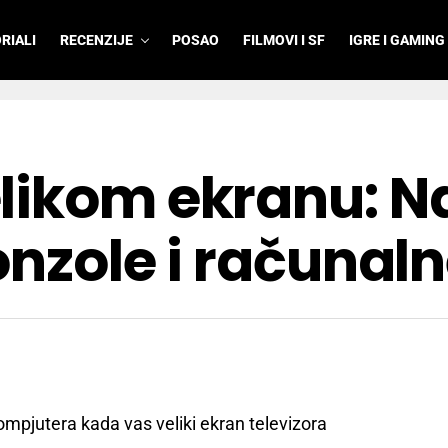
RIALI
RECENZIJE
POSAO
FILMOVI I SF
IGRE I GAMING
likom ekranu: Na
onzole i računaln
ompjutera kada vas veliki ekran televizora