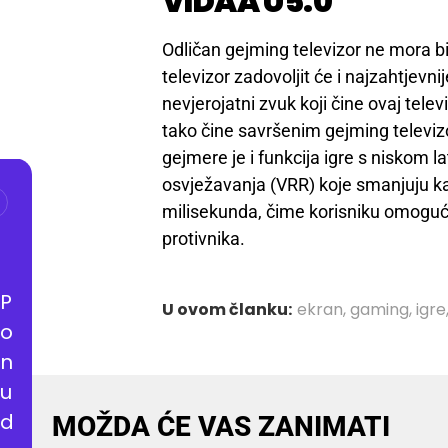
VIDAA U5.0
Odličan gejming televizor ne mora
televizor zadovoljit će i najzahtjevni
nevjerojatni zvuk koji čine ovaj telev
tako čine savršenim gejming televiz
gejmere je i funkcija igre s niskom
osvježavanja (VRR) koje smanjuju k
milisekunda, čime korisniku omoguću
protivnika.
P
U ovom članku:
ekran
,
gaming
,
igre
o
n
u
d
MOŽDA ĆE VAS ZANIMATI