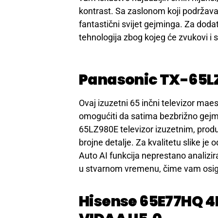
kontrast. Sa zaslonom koji podržava 
fantastični svijet gejminga. Za doda
tehnologija zbog kojeg će zvukovi i so
Panasonic TX-65L
Ovaj izuzetni 65 inčni televizor mae
omogućiti da satima bezbrižno gejma
65LZ980E televizor izuzetnim, produc
brojne detalje. Za kvalitetu slike je
Auto AI funkcija neprestano analizira
u stvarnom vremenu, čime vam osigu
Hisense 65E77HQ 4K