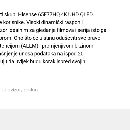
 biti skup. Hisense 65E77HQ 4K UHD QLED
je korisnike. Visoki dinamički raspon i
izor idealnim za gledanje filmova i serija isto ga
orom. Ono što će uistinu oduševiti sve prave
 latencijom (ALLM) i promjenjivom brzinom
ašnjenje unosa podataka na ispod 20
ju da uvijek budu korak ispred svojih
,
televizor
,
zaslon