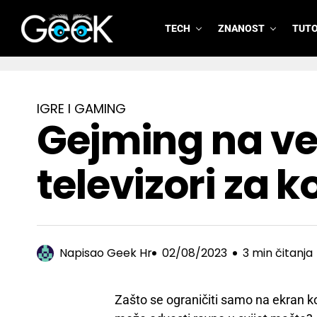
TECH
ZNANOST
TUTO
GeeK.hr
IGRE I GAMING
Gejming na ve
televizori za k
Napisao
Geek Hr
02/08/2023
3 min čitanja
Zašto se ograničiti samo na ekran k