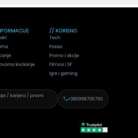
INFORMACIJE
// KORISNO
akt
Tech
ama
Posao
canje
Promo i akcije
ovorno kockanje
Filmovi i SF
Igre i gaming
ja / karijera / pravni
+385998705760