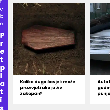
t
e
b
e
P
r
e
t
p
l
Koliko dugo čovjek može
Auto 
a
preživjeti ako je živ
godi
t
zakopan?
punje
i
s