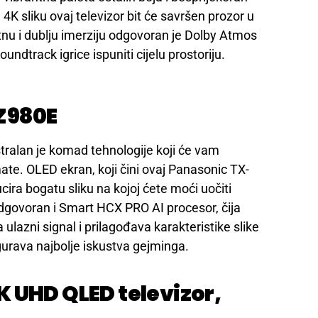
4K sliku ovaj televizor bit će savršen prozor u
tnu i dublju imerziju odgovoran je Dolby Atmos
undtrack igrice ispuniti cijelu prostoriju.
Z980E
stralan je komad tehnologije koji će vam
te. OLED ekran, koji čini ovaj Panasonic TX-
ira bogatu sliku na kojoj ćete moći uočiti
 odgovoran i Smart HCX PRO AI procesor, čija
 ulazni signal i prilagođava karakteristike slike
rava najbolje iskustva gejminga.
 UHD QLED televizor,