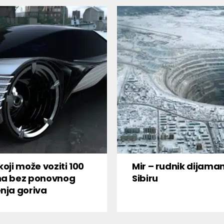
koji može voziti 100
Mir – rudnik dijama
na bez ponovnog
Sibiru
nja goriva