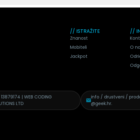
// ISTRAŽITE
// 
Znanost
Kont
Mobiteli
O n
Jackpot
Odri
Odg
 13879174 | WEB CODING
info / drustveni / proda
UTIONS LTD
@geek.hr.