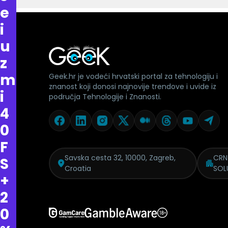
e
i
u
z
m
Geek.hr je vodeći hrvatski portal za tehnologiju i
znanost koji donosi najnovije trendove i uvide iz
i
područja Tehnologije i Znanosti.
4
0
F
Savska cesta 32, 10000, Zagreb,
CRN
S
Croatia
SOL
+
2
0