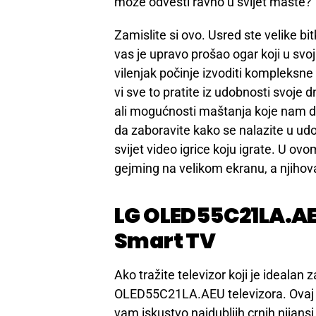
može odvesti ravno u svijet mašte?
Zamislite si ovo. Usred ste velike bit
vas je upravo prošao ogar koji u svo
vilenjak počinje izvoditi kompleksne 
vi sve to pratite iz udobnosti svoje
ali mogućnosti maštanja koje nam dan
da zaboravite kako se nalazite u udo
svijet video igrice koju igrate. U ov
gejming na velikom ekranu, a njiho
LG OLED55C21LA.AEU
Smart TV
Ako tražite televizor koji je idealan
OLED55C21LA.AEU televizora. Ovaj t
vam iskustvo najdubljih crnih nijansi