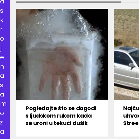
a
s
k
r
o
j
e
n
a
s
a
m
Pogledajte što se dogodi
Najču
o
s ljudskom rukom kada
uhva
z
se uroni u tekući dušik
Stree
a