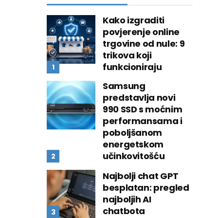
Kako izgraditi
povjerenje online
trgovine od nule: 9
trikova koji
funkcioniraju
Samsung
predstavlja novi
990 SSD s moćnim
performansama i
poboljšanom
energetskom
učinkovitošću
Najbolji chat GPT
besplatan: pregled
najboljih AI
chatbota