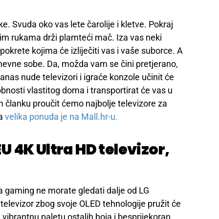
ke. Svuda oko vas lete čarolije i kletve. Pokraj
jim rukama drži plamteći mač. Iza vas neki
pokrete kojima će izliječiti vas i vaše suborce. A
 dnevne sobe. Da, možda vam se čini pretjerano,
as nude televizori i igraće konzole učinit će
bnosti vlastitog doma i transportirat će vas u
om članku proučit ćemo najbolje televizore za
va
velika ponuda je na Mall.hr-u.
 4K Ultra HD televizor,
 za gaming ne morate gledati dalje od LG
elevizor zbog svoje OLED tehnologije pružit će
, vibrantnu paletu ostalih boja i besprijekoran