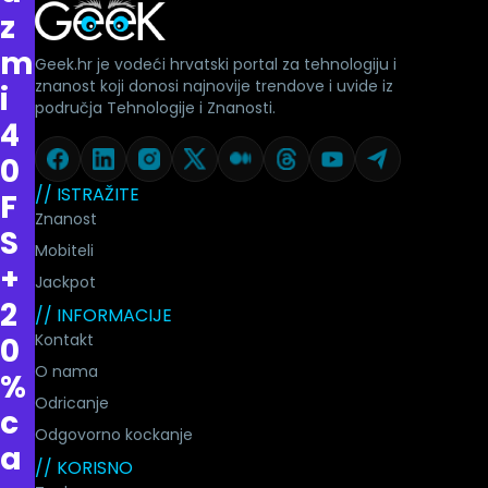
z
m
Geek.hr je vodeći hrvatski portal za tehnologiju i
znanost koji donosi najnovije trendove i uvide iz
i
područja Tehnologije i Znanosti.
4
0
// ISTRAŽITE
F
Znanost
S
Mobiteli
+
Jackpot
2
// INFORMACIJE
Kontakt
0
O nama
%
Odricanje
c
Odgovorno kockanje
a
// KORISNO