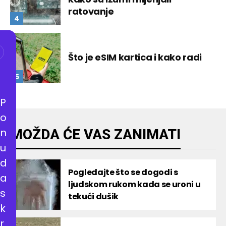
ratovanje
Što je eSIM kartica i kako radi
P
o
n
MOŽDA ĆE VAS ZANIMATI
u
d
Pogledajte što se dogodi s
a
ljudskom rukom kada se uroni u
s
tekući dušik
k
r