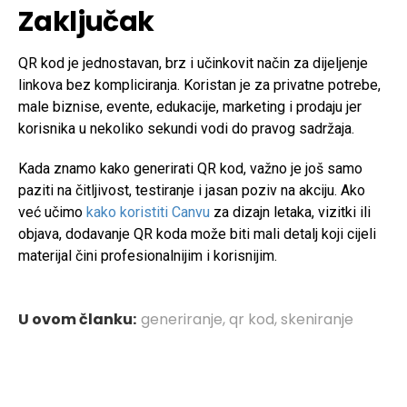
Zaključak
QR kod je jednostavan, brz i učinkovit način za dijeljenje
linkova bez kompliciranja. Koristan je za privatne potrebe,
male biznise, evente, edukacije, marketing i prodaju jer
korisnika u nekoliko sekundi vodi do pravog sadržaja.
Kada znamo kako generirati QR kod, važno je još samo
paziti na čitljivost, testiranje i jasan poziv na akciju. Ako
već učimo
kako koristiti Canvu
za dizajn letaka, vizitki ili
objava, dodavanje QR koda može biti mali detalj koji cijeli
materijal čini profesionalnijim i korisnijim.
U ovom članku:
generiranje
,
qr kod
,
skeniranje