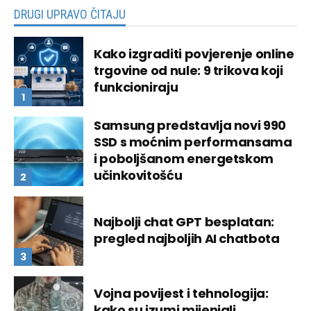
DRUGI UPRAVO ČITAJU
Kako izgraditi povjerenje online
trgovine od nule: 9 trikova koji
funkcioniraju
Samsung predstavlja novi 990
SSD s moćnim performansama
i poboljšanom energetskom
učinkovitošću
Najbolji chat GPT besplatan:
pregled najboljih AI chatbota
Vojna povijest i tehnologija:
kako su izumi mijenjali