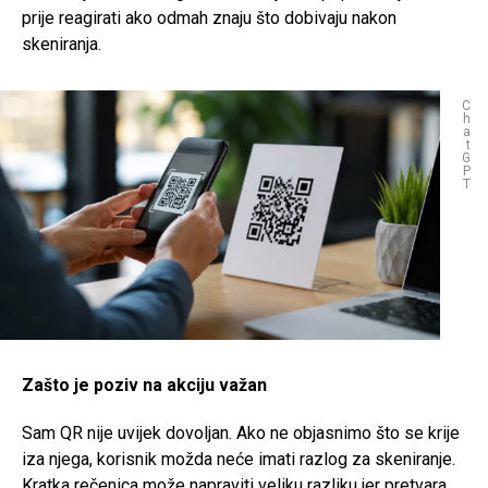
prije reagirati ako odmah znaju što dobivaju nakon
skeniranja.
C
h
a
t
G
P
T
Zašto je poziv na akciju važan
Sam QR nije uvijek dovoljan. Ako ne objasnimo što se krije
iza njega, korisnik možda neće imati razlog za skeniranje.
Kratka rečenica može napraviti veliku razliku jer pretvara