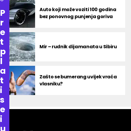
Auto koji može voziti 100 godina
P
bez ponovnog punjenja goriva
r
e
t
Mir – rudnik dijamanata u Sibiru
p
l
a
Zašto se bumerang uvijek vraća
t
vlasniku?
i
s
e
i
u