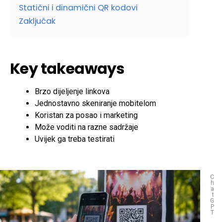
Statični i dinamični QR kodovi
Zaključak
Key takeaways
Brzo dijeljenje linkova
Jednostavno skeniranje mobitelom
Koristan za posao i marketing
Može voditi na razne sadržaje
Uvijek ga treba testirati
C
h
a
t
G
P
T