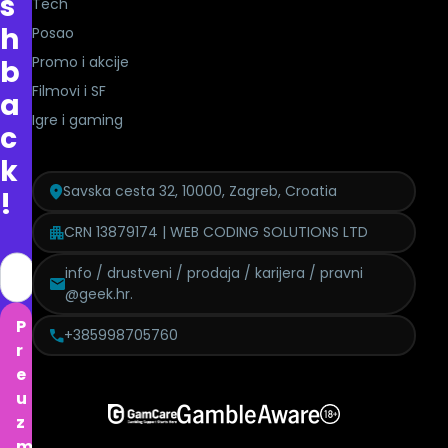
s
Tech
h
Posao
Promo i akcije
b
Filmovi i SF
a
Igre i gaming
c
k
Savska cesta 32, 10000, Zagreb, Croatia
!
CRN 13879174 | WEB CODING SOLUTIONS LTD
info / drustveni / prodaja / karijera / pravni
@geek.hr.
P
+385998705760
r
e
u
z
m