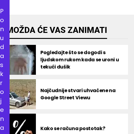
P
o
n
MOŽDA ĆE VAS ZANIMATI
u
d
Pogledajte što se dogodi s
a
ljudskom rukom kada se uroni u
s
tekući dušik
k
r
Najčudnije stvari uhvaćene na
o
Google Street Viewu
j
e
n
a
Kako se računa postotak?