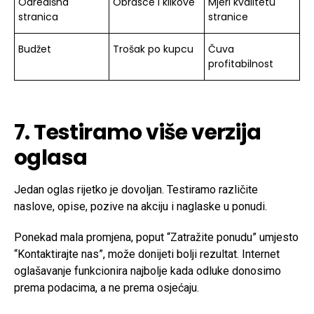
Odredišna
Obrasce i klikove
Mjeri kvalitetu
stranica
stranice
Budžet
Trošak po kupcu
Čuva
profitabilnost
7. Testiramo više verzija
oglasa
Jedan oglas rijetko je dovoljan. Testiramo različite
naslove, opise, pozive na akciju i naglaske u ponudi.
Ponekad mala promjena, poput “Zatražite ponudu” umjesto
“Kontaktirajte nas”, može donijeti bolji rezultat. Internet
oglašavanje funkcionira najbolje kada odluke donosimo
prema podacima, a ne prema osjećaju.