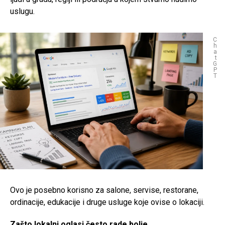
uslugu.
C
h
a
t
G
P
T
Ovo je posebno korisno za salone, servise, restorane,
ordinacije, edukacije i druge usluge koje ovise o lokaciji.
Zašto lokalni oglasi često rade bolje