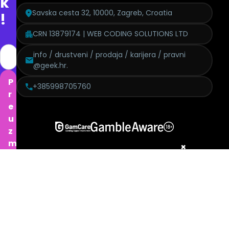
k
Savska cesta 32, 10000, Zagreb, Croatia
!
CRN 13879174 | WEB CODING SOLUTIONS LTD
info / drustveni / prodaja / karijera / pravni
@geek.hr.
P
+385998705760
r
e
u
z
m
×
i
p
o
n
Politika pritužbi
Izjava o modernom ropstvu
GDPR
Etički kodeks
u
Politika kolačića
Urednička politika
Politika pristupačnosti
d
Uvjeti korištenja