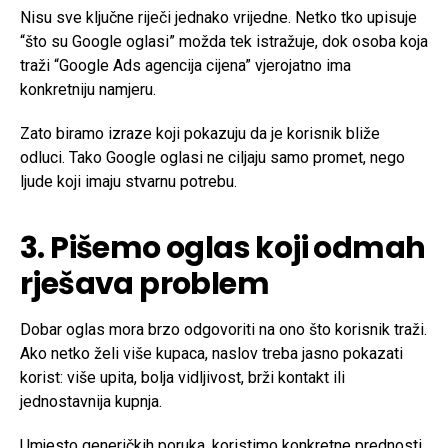
Nisu sve ključne riječi jednako vrijedne. Netko tko upisuje
“što su Google oglasi” možda tek istražuje, dok osoba koja
traži “Google Ads agencija cijena” vjerojatno ima
konkretniju namjeru.
Zato biramo izraze koji pokazuju da je korisnik bliže
odluci. Tako Google oglasi ne ciljaju samo promet, nego
ljude koji imaju stvarnu potrebu.
3. Pišemo oglas koji odmah
rješava problem
Dobar oglas mora brzo odgovoriti na ono što korisnik traži.
Ako netko želi više kupaca, naslov treba jasno pokazati
korist: više upita, bolja vidljivost, brži kontakt ili
jednostavnija kupnja.
Umjesto generičkih poruka, koristimo konkretne prednosti.