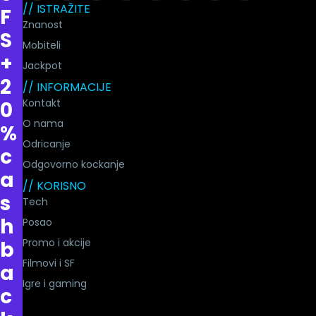
// ISTRAŽITE
F
Znanost
S
Mobiteli
+
Jackpot
2
// INFORMACIJE
Kontakt
0
O nama
%
Odricanje
c
Odgovorno kockanje
a
// KORISNO
s
Tech
h
Posao
Promo i akcije
b
Filmovi i SF
a
Igre i gaming
c