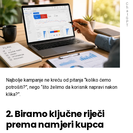
C
h
a
t
G
P
T
Najbolje kampanje ne kreću od pitanja “koliko ćemo
potrošiti?”, nego “što želimo da korisnik napravi nakon
klika?”.
2. Biramo ključne riječi
prema namjeri kupca