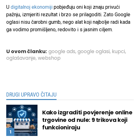
U
digitalnoj ekonomiji
pobjeđuju oni koji znaju privući
pažnju, izmjeriti rezultat i brzo se prilagoditi. Zato Google
oglasi nisu čarobni gumb, nego alat koji najbolje radi kada
ga vodimo promišljeno, redovito i s jasnim ciljem.
U ovom članku:
google ads
,
google oglasi
,
kupci
,
oglašavanje
,
webshop
DRUGI UPRAVO ČITAJU
Kako izgraditi povjerenje online
trgovine od nule: 9 trikova koji
funkcioniraju