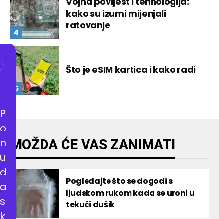
Vojna povijest i tehnologija:
kako su izumi mijenjali
ratovanje
Što je eSIM kartica i kako radi
P
o
n
MOŽDA ĆE VAS ZANIMATI
u
d
Pogledajte što se dogodi s
a
ljudskom rukom kada se uroni u
s
tekući dušik
k