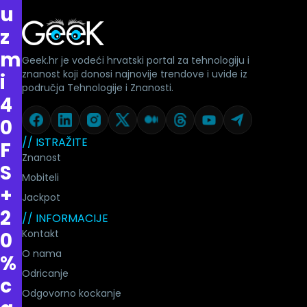
u
z
m
Geek.hr je vodeći hrvatski portal za tehnologiju i
znanost koji donosi najnovije trendove i uvide iz
i
područja Tehnologije i Znanosti.
4
0
// ISTRAŽITE
F
Znanost
S
Mobiteli
+
Jackpot
2
// INFORMACIJE
Kontakt
0
O nama
%
Odricanje
c
Odgovorno kockanje