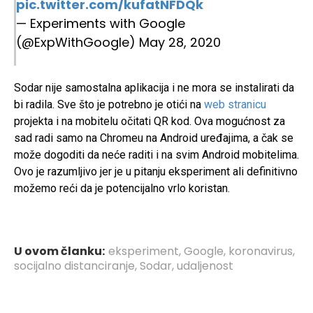
pic.twitter.com/kufatNFDQk
— Experiments with Google
(@ExpWithGoogle)
May 28, 2020
Sodar nije samostalna aplikacija i ne mora se instalirati da
bi radila. Sve što je potrebno je otići na
web stranicu
projekta i na mobitelu očitati QR kod. Ova mogućnost za
sad radi samo na Chromeu na Android uređajima, a čak se
može dogoditi da neće raditi i na svim Android mobitelima.
Ovo je razumljivo jer je u pitanju eksperiment ali definitivno
možemo reći da je potencijalno vrlo koristan.
U ovom članku:
eksperiment
,
Google
,
koronavirus
,
socijalno distanciranje
,
Sodar
,
udaljenost