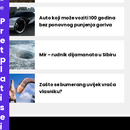
e
Auto koji može voziti 100 godina
P
bez ponovnog punjenja goriva
r
e
t
Mir – rudnik dijamanata u Sibiru
p
l
a
Zašto se bumerang uvijek vraća
t
vlasniku?
i
s
e
i