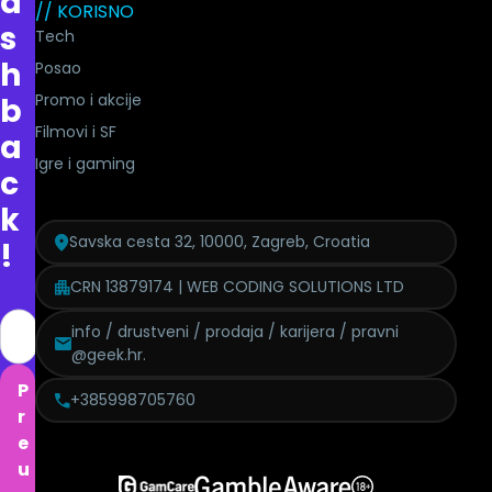
a
// KORISNO
s
Tech
h
Posao
Promo i akcije
b
Filmovi i SF
a
Igre i gaming
c
k
Savska cesta 32, 10000, Zagreb, Croatia
!
CRN 13879174 | WEB CODING SOLUTIONS LTD
info / drustveni / prodaja / karijera / pravni
@geek.hr.
P
+385998705760
r
e
u