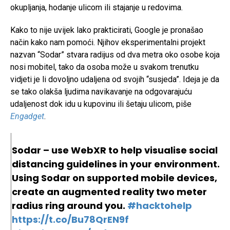
okupljanja, hodanje ulicom ili stajanje u redovima.
Kako to nije uvijek lako prakticirati, Google je pronašao
način kako nam pomoći. Njihov eksperimentalni projekt
nazvan “Sodar” stvara radijus od dva metra oko osobe koja
nosi mobitel, tako da osoba može u svakom trenutku
vidjeti je li dovoljno udaljena od svojih “susjeda”. Ideja je da
se tako olakša ljudima navikavanje na odgovarajuću
udaljenost dok idu u kupovinu ili šetaju ulicom, piše
Engadget
.
Sodar – use WebXR to help visualise social
distancing guidelines in your environment.
Using Sodar on supported mobile devices,
create an augmented reality two meter
radius ring around you.
#hacktohelp
https://t.co/Bu78QrEN9f