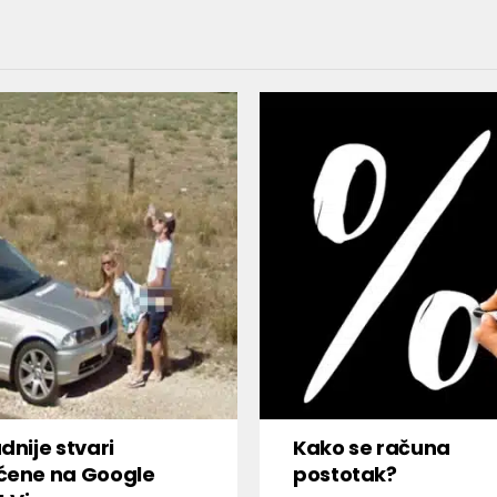
dnije stvari
Kako se računa
ćene na Google
postotak?