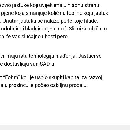
 razvio jastuke koji uvijek imaju hladnu stranu.
pjene koja smanjuje količinu topline koju jastuk
. Unutar jastuka se nalaze perle koje hlade,
 udobnim i hladnim cijelu noć. Slični su običnim
da će vas slučajno ubosti pero.
 svi imaju istu tehnologiju hlađenja. Jastuci se
ne dostavljaju van SAD-a.
 “Fohm” koji je uspio skupiti kapital za razvoj i
 a u prosincu je počeo ozbiljnu prodaju.