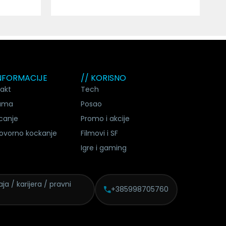
INFORMACIJE
// KORISNO
akt
Tech
ama
Posao
canje
Promo i akcije
ovorno kockanje
Filmovi i SF
Igre i gaming
ja / karijera / pravni
+385998705760