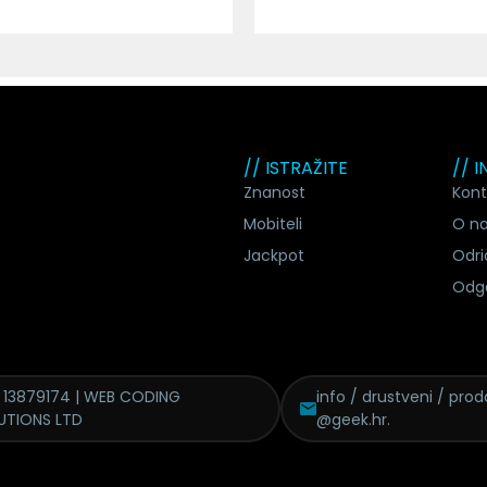
// ISTRAŽITE
// 
Znanost
Kont
Mobiteli
O n
Jackpot
Odri
Odg
 13879174 | WEB CODING
info / drustveni / proda
UTIONS LTD
@geek.hr.