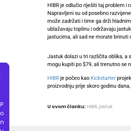
HIBR je odlučio riješiti taj problem i
Napravljeni su od posebno razvijene 
može zadržati i time ga drži hladnim
ublažavaju toplinu i održavaju jastuk
jastucima, ali sad ne morate brinuti 
Jastuk dolazi u tri različita oblika, a
mogu kupiti po $79, ali trenutno se 
HIBR
je počeo kao
Kickstarter
projekt
proizvodnju prije skoro godinu dana,
P
U ovom članku:
HIBR
,
jastuk
o
n
u