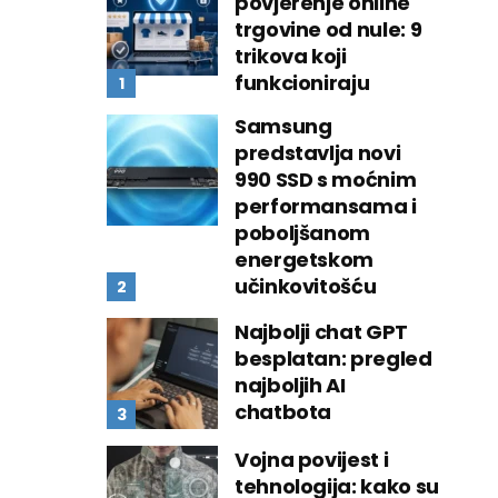
povjerenje online
trgovine od nule: 9
trikova koji
funkcioniraju
Samsung
predstavlja novi
990 SSD s moćnim
performansama i
poboljšanom
energetskom
učinkovitošću
Najbolji chat GPT
besplatan: pregled
najboljih AI
chatbota
Vojna povijest i
tehnologija: kako su