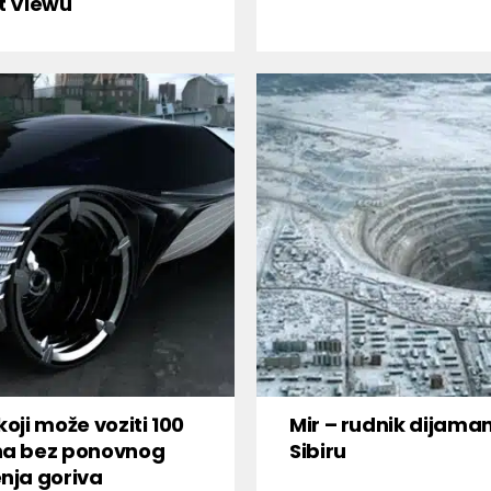
t Viewu
koji može voziti 100
Mir – rudnik dijama
na bez ponovnog
Sibiru
nja goriva