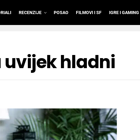
RIALI
RECENZIJE
POSAO
FILMOVI I SF
IGRE I GAMING
 uvijek hladni