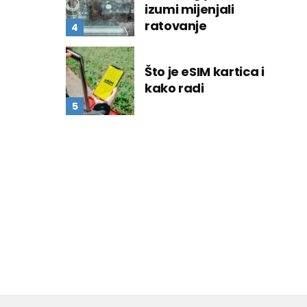
izumi mijenjali
ratovanje
Što je eSIM kartica i
kako radi