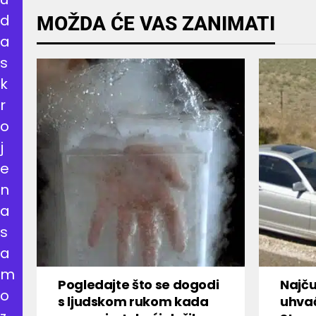
d
MOŽDA ĆE VAS ZANIMATI
a
s
k
r
o
j
e
n
a
s
a
m
Pogledajte što se dogodi
Najču
o
s ljudskom rukom kada
uhva