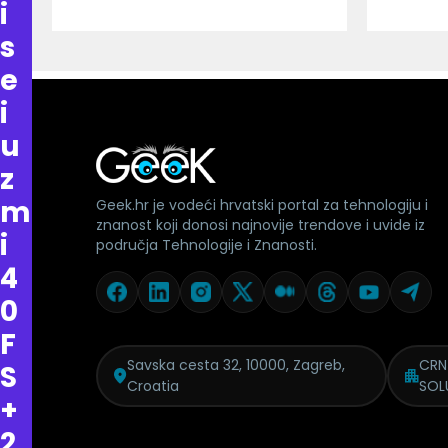
i
s
e
i
u
z
m
Geek.hr je vodeći hrvatski portal za tehnologiju i
znanost koji donosi najnovije trendove i uvide iz
i
područja Tehnologije i Znanosti.
4
0
F
Savska cesta 32, 10000, Zagreb,
CRN
S
Croatia
SOL
+
2