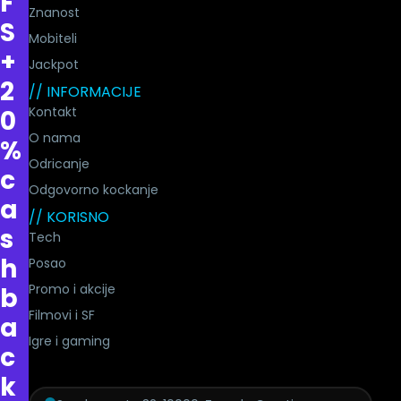
F
Znanost
S
Mobiteli
+
Jackpot
2
// INFORMACIJE
Kontakt
0
O nama
%
Odricanje
c
Odgovorno kockanje
a
// KORISNO
s
Tech
h
Posao
Promo i akcije
b
Filmovi i SF
a
Igre i gaming
c
k