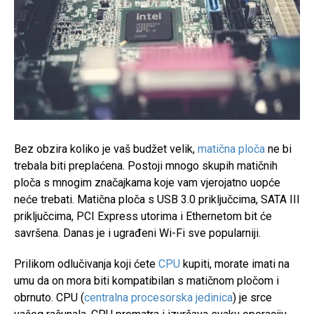
Bez obzira koliko je vaš budžet velik,
matična ploča
ne bi
trebala biti preplaćena. Postoji mnogo skupih matičnih
ploča s mnogim značajkama koje vam vjerojatno uopće
neće trebati. Matična ploča s USB 3.0 priključcima, SATA III
priključcima, PCI Express utorima i Ethernetom bit će
savršena. Danas je i ugrađeni Wi-Fi sve popularniji.
Prilikom odlučivanja koji ćete
CPU
kupiti, morate imati na
umu da on mora biti kompatibilan s matičnom pločom i
obrnuto. CPU (
centralna procesorska jedinica
) je srce