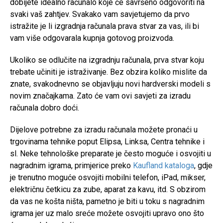
dobijete idealno računalo koje će savršeno odgovoriti na
svaki vaš zahtjev. Svakako vam savjetujemo da prvo
istražite je li izgradnja računala prava stvar za vas, ili bi
vam više odgovarala kupnja gotovog proizvoda.
Ukoliko se odlučite na izgradnju računala, prva stvar koju
trebate učiniti je istraživanje. Bez obzira koliko mislite da
znate, svakodnevno se objavljuju novi hardverski modeli s
novim značajkama. Zato će vam ovi savjeti za izradu
računala dobro doći.
Dijelove potrebne za izradu računala možete pronaći u
trgovinama tehnike poput Elipsa, Linksa, Centra tehnike i
sl. Neke tehnološke preparate je često moguće i osvojiti u
nagradnim igrama, primjerice preko
Kaufland kataloga
, gdje
je trenutno moguće osvojiti mobilni telefon, iPad, mikser,
električnu četkicu za zube, aparat za kavu, itd. S obzirom
da vas ne košta ništa, pametno je biti u toku s nagradnim
igrama jer uz malo sreće možete osvojiti upravo ono što