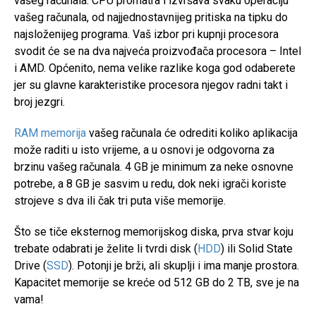
vašeg računala. CPU promatra i izvršava svaku operaciju
vašeg računala, od najjednostavnijeg pritiska na tipku do
najsloženijeg programa. Vaš izbor pri kupnji procesora
svodit će se na dva najveća proizvođača procesora – Intel
i AMD. Općenito, nema velike razlike koga god odaberete
jer su glavne karakteristike procesora njegov radni takt i
broj jezgri.
RAM memorija
vašeg računala će odrediti koliko aplikacija
može raditi u isto vrijeme, a u osnovi je odgovorna za
brzinu vašeg računala. 4 GB je minimum za neke osnovne
potrebe, a 8 GB je sasvim u redu, dok neki igrači koriste
strojeve s dva ili čak tri puta više memorije.
Što se tiče eksternog memorijskog diska, prva stvar koju
trebate odabrati je želite li tvrdi disk (
HDD
) ili Solid State
Drive (
SSD
). Potonji je brži, ali skuplji i ima manje prostora.
Kapacitet memorije se kreće od 512 GB do 2 TB, sve je na
vama!