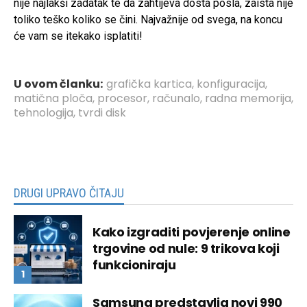
nije najlakši zadatak te da zahtijeva dosta posla, zaista nije
toliko teško koliko se čini. Najvažnije od svega, na koncu
će vam se itekako isplatiti!
U ovom članku:
grafička kartica
,
konfiguracija
,
matična ploča
,
procesor
,
računalo
,
radna memorija
,
tehnologija
,
tvrdi disk
DRUGI UPRAVO ČITAJU
Kako izgraditi povjerenje online
trgovine od nule: 9 trikova koji
funkcioniraju
Samsung predstavlja novi 990