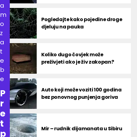
a
m
Pogledajte kako pojedine droge
o
djeluju na pauka
z
a
t
Koliko dugo čovjek može
e
preživjeti ako je živ zakopan?
b
e
Auto koji može voziti 100 godina
P
bez ponovnog punjenja goriva
r
e
t
Mir – rudnik dijamanata u Sibiru
p