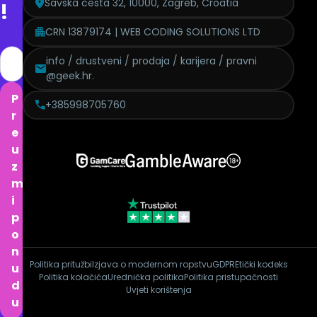
Savska cesta 32, 10000, Zagreb, Croatia
!
CRN 13879174 | WEB CODING SOLUTIONS LTD
info / drustveni / prodaja / karijera / pravni
@geek.hr.
P
+385998705760
r
e
u
z
m
i
p
o
n
Politika pritužbi
Izjava o modernom ropstvu
GDPR
Etički kodeks
u
Politika kolačića
Urednička politika
Politika pristupačnosti
d
Uvjeti korištenja
u