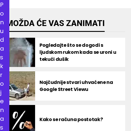
P
o
n
MOŽDA ĆE VAS ZANIMATI
u
d
Pogledajte što se dogodi s
a
ljudskom rukom kada se uroni u
s
tekući dušik
k
r
Najčudnije stvari uhvaćene na
o
Google Street Viewu
j
e
n
a
Kako se računa postotak?
s