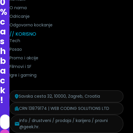
0
O nama
%
Odricanje
c
Odgovorno kockanje
a
// KORISNO
s
Tech
h
Posao
Promo i akcije
b
Filmovi i SF
a
Igre i gaming
c
k
Savska cesta 32, 10000, Zagreb, Croatia
!
CRN 13879174 | WEB CODING SOLUTIONS LTD
info / drustveni / prodaja / karijera / pravni
@geek.hr.