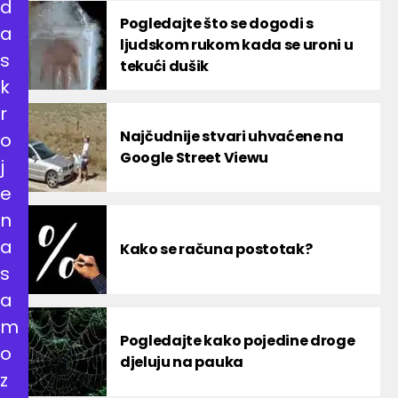
d
Pogledajte što se dogodi s
a
ljudskom rukom kada se uroni u
s
tekući dušik
k
r
Najčudnije stvari uhvaćene na
o
Google Street Viewu
j
e
n
a
Kako se računa postotak?
s
a
m
Pogledajte kako pojedine droge
o
djeluju na pauka
z