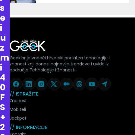
s
e
i
u
z
m
Geek.hr je vodeći hrvatski portal za tehnologiju i
znanost koji donosi najnovije trendove i uvide iz
i
područja Tehnologije i Znanosti.
4
0
// ISTRAŽITE
F
Znanost
S
Mobiteli
+
Jackpot
2
// INFORMACIJE
Kontakt