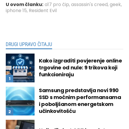
U ovom članku:
a17 pro čip
,
assassin's creed
,
geek
,
iphone 15
,
Resident Evil
DRUGI UPRAVO ČITAJU
Kako izgraditi povjerenje online
trgovine od nule: 9 trikova koji
funkcioniraju
Samsung predstavlja novi 990
SSD s moćnim performansama
i poboljšanom energetskom
učinkovitošću