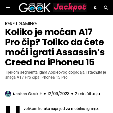
GeeK.hr
IGRE I GAMING
Koliko je moćan A17
Pro čip? Toliko da ćete
moći igrati Assassin’s
Creed na iPhoneu 15
Tijekom segmenta igara Appleovog događaja, istaknuta je
snaga A17 Pro čipa iPhonea 15 Pro
Geek Hr
12/09/2023
2 min čitanja
Napisao
velikom koraku naprijed za mobilno igranje,