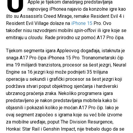
U
Apple je tijekom današnjeg predstavljanja
najnovijeg iPhonea najavio da konzolne igre kao
što su Assassin’s Creed Mirage, remake Resident Evil 4 i
Resident Evil Village dolaze na
iPhone 15
Pro. Ovo
također nisu razvodnjeni mobilni
spin-offovi
ili igre koje se
emitiraju u
cloudu.
Rade prirodno uz pomoć A17 Pro čipa.
Tijekom segmenta igara Appleovog događaja, istaknuta je
snaga A17 Pro čipa iPhonea 15 Pro. Tronanometarski čip
ima 19 milijardi tranzistora, procesor sa šest jezgri, Neural
Engine sa 16 jezgri koji može podnijeti 35 trilijuna
operacija u sekundi i grafički procesor sa šest jezgri koji
podržava stvari poput objektnog sjenčanja i hardverski
ubrzanog praćenja zraka. Nekoliko programera igara
predstavljeno je nakon predstavljanja mobitela kako bi
objasnili i pokazali koliko je moćan A17 Pro čip. Iako je
ovaj segment započeo s igrama koje su već bile izvorne
za mobilne uređaje, poput The Division Resurgence,
Honkai: Star Rail i Genshin Impact, nije trebalo dugo da se