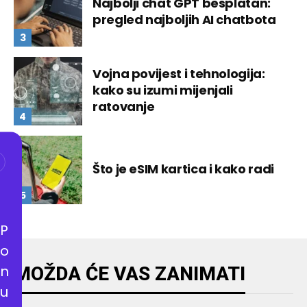
Najbolji chat GPT besplatan:
pregled najboljih AI chatbota
Vojna povijest i tehnologija:
kako su izumi mijenjali
ratovanje
Što je eSIM kartica i kako radi
P
o
n
MOŽDA ĆE VAS ZANIMATI
u