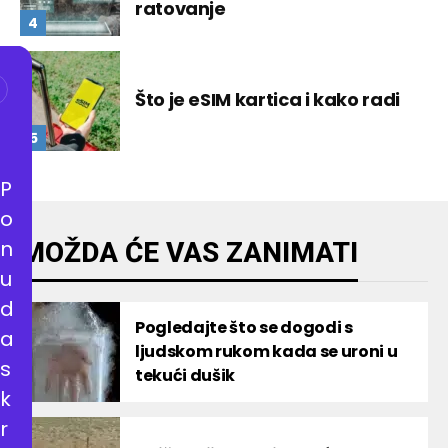
ratovanje
Što je eSIM kartica i kako radi
P
o
n
MOŽDA ĆE VAS ZANIMATI
u
d
Pogledajte što se dogodi s
a
ljudskom rukom kada se uroni u
s
tekući dušik
k
r