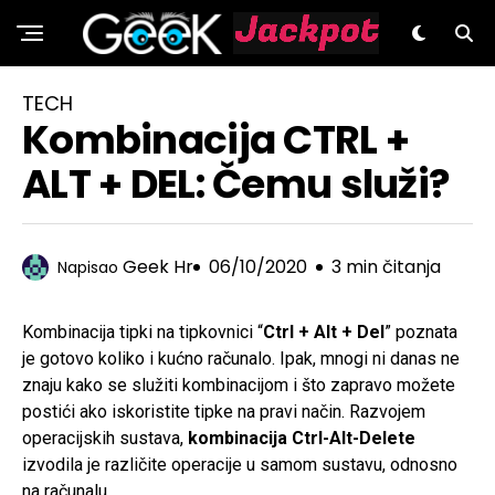
GeeK.hr
TECH
Kombinacija CTRL +
ALT + DEL: Čemu služi?
Geek Hr
06/10/2020
3 min čitanja
Napisao
Kombinacija tipki na tipkovnici “
Ctrl + Alt + Del
” poznata
je gotovo koliko i kućno računalo. Ipak, mnogi ni danas ne
znaju kako se služiti kombinacijom i što zapravo možete
postići ako iskoristite tipke na pravi način. Razvojem
operacijskih sustava,
kombinacija Ctrl-Alt-Delete
izvodila je različite operacije u samom sustavu, odnosno
na računalu.