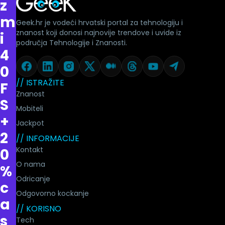
z
m
Geek.hr je vodeći hrvatski portal za tehnologiju i
znanost koji donosi najnovije trendove i uvide iz
i
područja Tehnologije i Znanosti.
4
0
// ISTRAŽITE
F
Znanost
S
Mobiteli
+
Jackpot
2
// INFORMACIJE
Kontakt
0
O nama
%
Odricanje
c
Odgovorno kockanje
a
// KORISNO
s
Tech