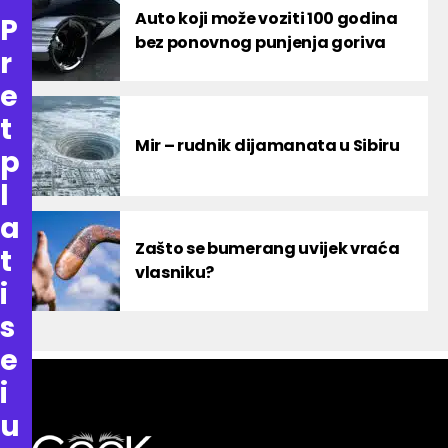
Auto koji može voziti 100 godina
P
bez ponovnog punjenja goriva
r
e
t
Mir – rudnik dijamanata u Sibiru
p
l
a
Zašto se bumerang uvijek vraća
t
vlasniku?
i
s
e
i
u