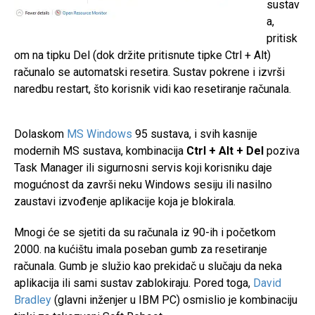
sustav
a,
pritisk
om na tipku Del (dok držite pritisnute tipke Ctrl + Alt)
računalo se automatski resetira. Sustav pokrene i izvrši
naredbu restart, što korisnik vidi kao resetiranje računala.
Dolaskom
MS Windows
95 sustava, i svih kasnije
modernih MS sustava, kombinacija
Ctrl + Alt + Del
poziva
Task Manager ili sigurnosni servis koji korisniku daje
mogućnost da završi neku Windows sesiju ili nasilno
zaustavi izvođenje aplikacije koja je blokirala.
Mnogi će se sjetiti da su računala iz 90-ih i početkom
2000. na kućištu imala poseban gumb za resetiranje
računala. Gumb je služio kao prekidač u slučaju da neka
aplikacija ili sami sustav zablokiraju. Pored toga,
David
Bradley
(glavni inženjer u IBM PC) osmislio je kombinaciju