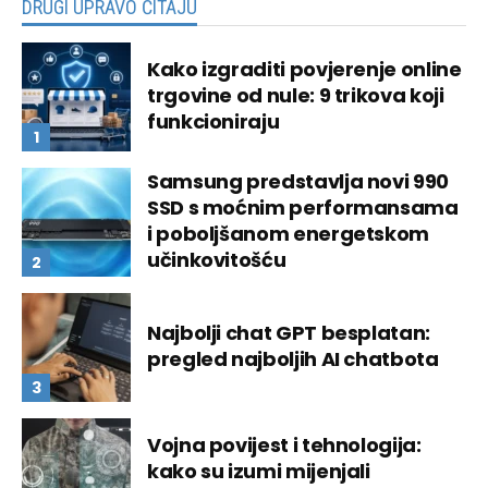
DRUGI UPRAVO ČITAJU
Kako izgraditi povjerenje online
trgovine od nule: 9 trikova koji
funkcioniraju
Samsung predstavlja novi 990
SSD s moćnim performansama
i poboljšanom energetskom
učinkovitošću
Najbolji chat GPT besplatan:
pregled najboljih AI chatbota
Vojna povijest i tehnologija:
kako su izumi mijenjali