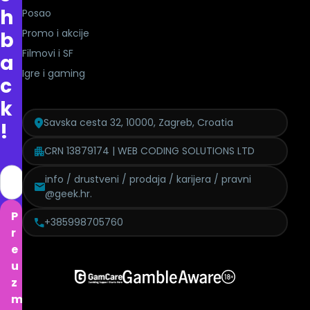
h
Posao
Promo i akcije
b
Filmovi i SF
a
Igre i gaming
c
k
Savska cesta 32, 10000, Zagreb, Croatia
!
CRN 13879174 | WEB CODING SOLUTIONS LTD
info / drustveni / prodaja / karijera / pravni
@geek.hr.
P
+385998705760
r
e
u
z
m