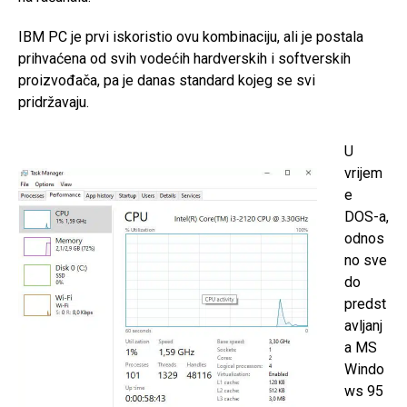
IBM PC je prvi iskoristio ovu kombinaciju, ali je postala
prihvaćena od svih vodećih hardverskih i softverskih
proizvođača, pa je danas standard kojeg se svi
pridržavaju.
U
vrijem
e
DOS-a,
odnos
no sve
do
predst
avljanj
a MS
Windo
ws 95