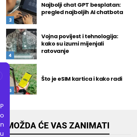
Najbolji chat GPT besplatan:
pregled najboljih AI chatbota
Vojna povijest i tehnologija:
kako su izumi mijenjali
ratovanje
Što je eSIM kartica i kako radi
P
o
n
MOŽDA ĆE VAS ZANIMATI
u