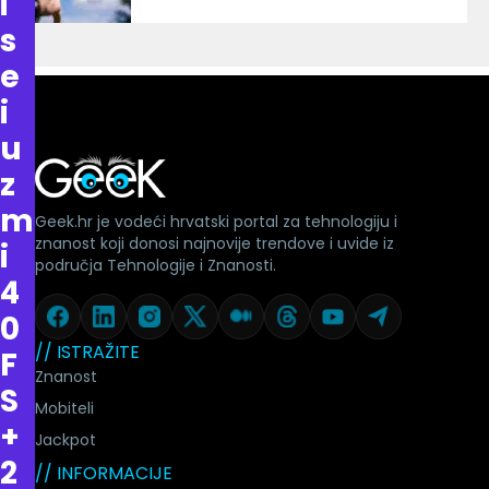
i
s
e
i
u
z
m
Geek.hr je vodeći hrvatski portal za tehnologiju i
znanost koji donosi najnovije trendove i uvide iz
i
područja Tehnologije i Znanosti.
4
0
// ISTRAŽITE
F
Znanost
S
Mobiteli
+
Jackpot
2
// INFORMACIJE