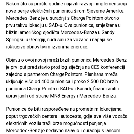
Nakon što su prošle godine najavili razvoj i implementaciju
nove serije električnih punionica širom Sjeverne Amerike,
Mercedes-Benz je u suradnji s ChargePointom otvorio
prvu takvu lokaciju u SAD-u. Ova punionica, smještena u
blizini američkog sjedišta Mercedes-Benza u Sandy
Springsu u Georgiji, nudi salu za vozače i napaja se
isključivo obnovljivim izvorima energije.
Objavu o ovoj novoj mreži brzih punionica Mercedes-Benz
je prvi put predstavio prošlog siječnja na CES konferenciji
zajedno s partnerom ChargePointom. Planirana mreža
uključuje više od 400 punionica i preko 2,500 DC brzih
punionica ChargePointa u SAD-u i Kanadi, financiranih i
upravljanih od strane MN8 Energy i Mercedes-Benza.
Punionice će biti raspoređene na prometnim lokacijama,
poput trgovačkih centara i autocesta, gdje sve više vozača
električnih vozila traži brze mogućnosti punjenja.
Mercedes-Benz je nedavno najavio i suradnju s lancom