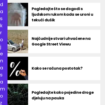
d
Pogledajte što se dogodi s
a
ljudskom rukom kada se uroni u
s
tekući dušik
k
r
Najčudnije stvari uhvaćene na
o
Google Street Viewu
j
e
n
a
Kako se računa postotak?
s
a
m
Pogledajte kako pojedine droge
o
djeluju na pauka
z