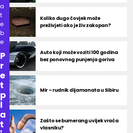
a
t
Koliko dugo čovjek može
e
preživjeti ako je živ zakopan?
b
e
Auto koji može voziti 100 godina
P
bez ponovnog punjenja goriva
r
e
t
Mir – rudnik dijamanata u Sibiru
p
l
a
Zašto se bumerang uvijek vraća
t
vlasniku?