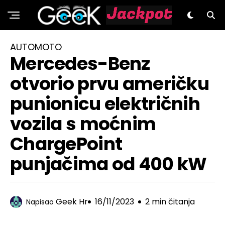
GeeK.hr
AUTOMOTO
Mercedes-Benz
otvorio prvu američku
punionicu električnih
vozila s moćnim
ChargePoint
punjačima od 400 kW
Geek Hr
16/11/2023
2 min čitanja
Napisao