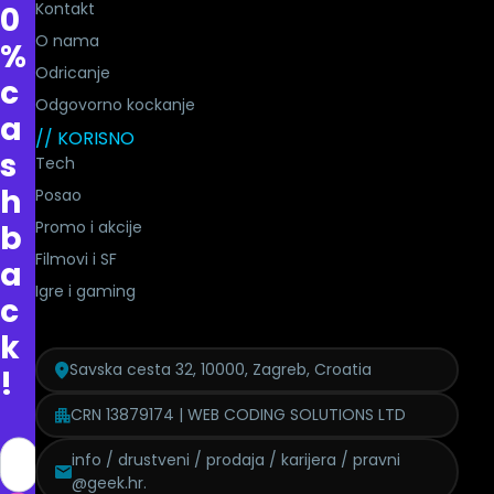
Kontakt
0
O nama
%
Odricanje
c
Odgovorno kockanje
a
// KORISNO
s
Tech
h
Posao
Promo i akcije
b
Filmovi i SF
a
Igre i gaming
c
k
Savska cesta 32, 10000, Zagreb, Croatia
!
CRN 13879174 | WEB CODING SOLUTIONS LTD
info / drustveni / prodaja / karijera / pravni
@geek.hr.