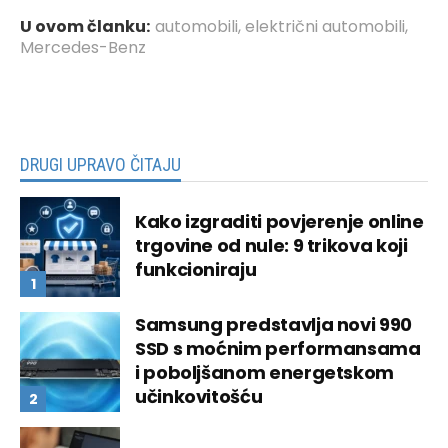
U ovom članku:
automobili
,
električni automobili
,
Mercedes-Benz
DRUGI UPRAVO ČITAJU
Kako izgraditi povjerenje online
trgovine od nule: 9 trikova koji
funkcioniraju
Samsung predstavlja novi 990
SSD s moćnim performansama
i poboljšanom energetskom
učinkovitošću