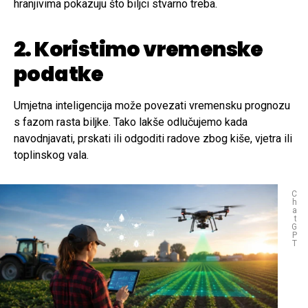
hranjivima pokazuju što biljci stvarno treba.
2. Koristimo vremenske
podatke
Umjetna inteligencija može povezati vremensku prognozu
s fazom rasta biljke. Tako lakše odlučujemo kada
navodnjavati, prskati ili odgoditi radove zbog kiše, vjetra ili
toplinskog vala.
C
h
a
t
G
P
T