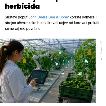
herbicida
Sustavi poput
John Deere See & Spray
koriste kamere i
strojno učenje kako bi razlikovali usjev od korova i prskali
samo ciljane površine.
C
h
a
t
G
P
T