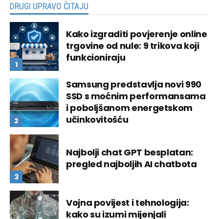
DRUGI UPRAVO ČITAJU
Kako izgraditi povjerenje online
trgovine od nule: 9 trikova koji
funkcioniraju
Samsung predstavlja novi 990
SSD s moćnim performansama
i poboljšanom energetskom
učinkovitošću
Najbolji chat GPT besplatan:
pregled najboljih AI chatbota
Vojna povijest i tehnologija:
kako su izumi mijenjali