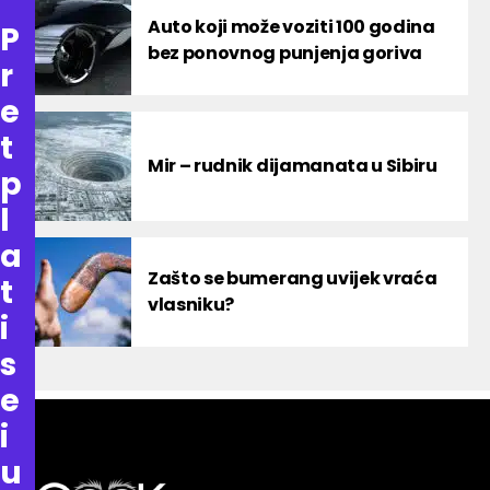
Auto koji može voziti 100 godina
P
bez ponovnog punjenja goriva
r
e
t
Mir – rudnik dijamanata u Sibiru
p
l
a
Zašto se bumerang uvijek vraća
t
vlasniku?
i
s
e
i
u