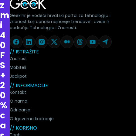
z
m
Geek.hr je vodeći hrvatski portal za tehnologiju i
znanost koji donosi najnovije trendove i uvide iz
i
područja Tehnologije i Znanosti.
4
0
// ISTRAŽITE
F
Znanost
S
Mobiteli
+
Jackpot
2
// INFORMACIJE
Kontakt
0
O nama
%
Odricanje
c
Odgovorno kockanje
a
// KORISNO
s
Tech