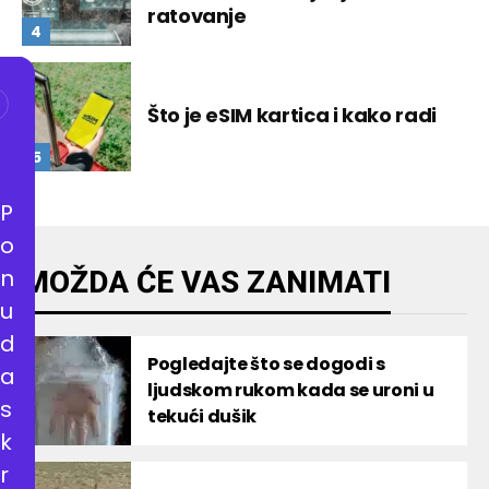
ratovanje
Što je eSIM kartica i kako radi
P
o
n
MOŽDA ĆE VAS ZANIMATI
u
d
Pogledajte što se dogodi s
a
ljudskom rukom kada se uroni u
s
tekući dušik
k
r