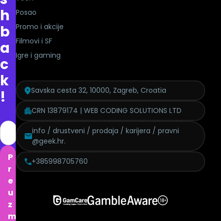
h
Posao
Promo i akcije
b
Filmovi i SF
a
Igre i gaming
c
k
Savska cesta 32, 10000, Zagreb, Croatia
!
CRN 13879174 | WEB CODING SOLUTIONS LTD
info / drustveni / prodaja / karijera / pravni
@geek.hr.
P
+385998705760
r
e
u
z
m