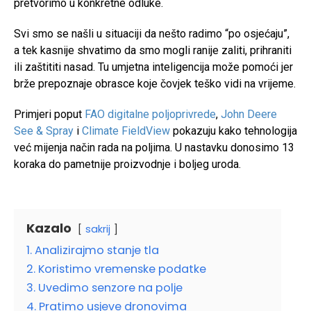
pretvorimo u konkretne odluke.
Svi smo se našli u situaciji da nešto radimo “po osjećaju”,
a tek kasnije shvatimo da smo mogli ranije zaliti, prihraniti
ili zaštititi nasad. Tu umjetna inteligencija može pomoći jer
brže prepoznaje obrasce koje čovjek teško vidi na vrijeme.
Primjeri poput
FAO digitalne poljoprivrede
,
John Deere
See & Spray
i
Climate FieldView
pokazuju kako tehnologija
već mijenja način rada na poljima. U nastavku donosimo 13
koraka do pametnije proizvodnje i boljeg uroda.
Kazalo
sakrij
1. Analizirajmo stanje tla
2. Koristimo vremenske podatke
3. Uvedimo senzore na polje
4. Pratimo usjeve dronovima