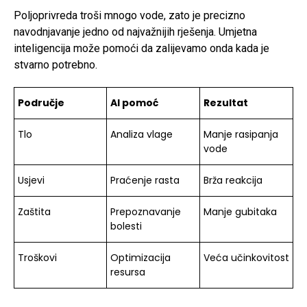
Poljoprivreda troši mnogo vode, zato je precizno
navodnjavanje jedno od najvažnijih rješenja. Umjetna
inteligencija može pomoći da zalijevamo onda kada je
stvarno potrebno.
Područje
AI pomoć
Rezultat
Tlo
Analiza vlage
Manje rasipanja
vode
Usjevi
Praćenje rasta
Brža reakcija
Zaštita
Prepoznavanje
Manje gubitaka
bolesti
Troškovi
Optimizacija
Veća učinkovitost
resursa