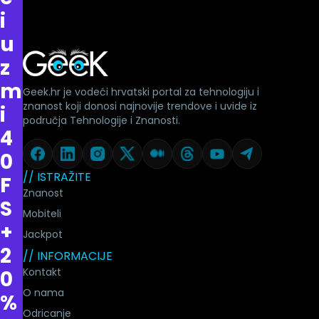
i
u
z
m
Geek.hr je vodeći hrvatski portal za tehnologiju i
znanost koji donosi najnovije trendove i uvide iz
i
područja Tehnologije i Znanosti.
4
0
// ISTRAŽITE
F
Znanost
S
Mobiteli
+
Jackpot
2
// INFORMACIJE
Kontakt
0
O nama
%
Odricanje