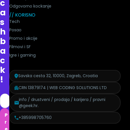
c
Odgovorno kockanje
a
// KORISNO
s
Tech
h
Posao
Promo i akcije
b
Filmovi i SF
a
Igre i gaming
c
k
Savska cesta 32, 10000, Zagreb, Croatia
!
CRN 13879174 | WEB CODING SOLUTIONS LTD
info / drustveni / prodaja / karijera / pravni
@geek.hr.
P
+385998705760
r
e