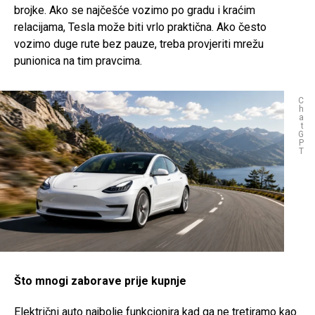
brojke. Ako se najčešće vozimo po gradu i kraćim
relacijama, Tesla može biti vrlo praktična. Ako često
vozimo duge rute bez pauze, treba provjeriti mrežu
punionica na tim pravcima.
C
h
a
t
G
P
T
Što mnogi zaborave prije kupnje
Električni auto najbolje funkcionira kad ga ne tretiramo kao