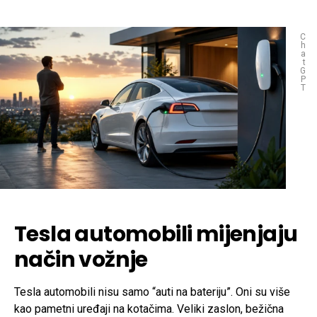
C
h
a
t
G
P
T
Tesla automobili mijenjaju
način vožnje
Tesla automobili nisu samo “auti na bateriju”. Oni su više
kao pametni uređaji na kotačima. Veliki zaslon, bežična