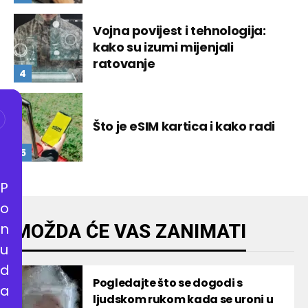
Vojna povijest i tehnologija:
kako su izumi mijenjali
ratovanje
Što je eSIM kartica i kako radi
P
o
n
MOŽDA ĆE VAS ZANIMATI
u
d
Pogledajte što se dogodi s
a
ljudskom rukom kada se uroni u