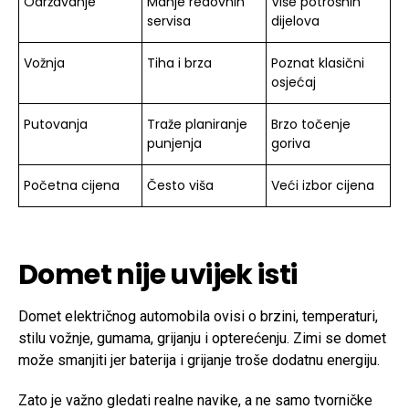
Održavanje
Manje redovnih
Više potrošnih
servisa
dijelova
Vožnja
Tiha i brza
Poznat klasični
osjećaj
Putovanja
Traže planiranje
Brzo točenje
punjenja
goriva
Početna cijena
Često viša
Veći izbor cijena
Domet nije uvijek isti
Domet električnog automobila ovisi o brzini, temperaturi,
stilu vožnje, gumama, grijanju i opterećenju. Zimi se domet
može smanjiti jer baterija i grijanje troše dodatnu energiju.
Zato je važno gledati realne navike, a ne samo tvorničke