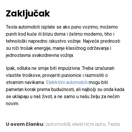
Zaključak
Tesla automobili isplate se ako puno vozimo, možemo
puniti kod kuće ili blizu doma i želimo moderno, tiho i
tehnološki napredno iskustvo vožnje. Najveće prednosti
su niži trošak energije, manje klasičnog održavanja i
jednostavna svakodnevna vožnja.
Ipak, odluka ne smije biti impulzivna. Treba izračunati
vlastite troškove, provjeriti punionice i razmisliti o
stvarnim navikama.
Električni automobili
mogu biti
pametan korak prema budućnosti, ali najbolji su onda kada
se uklapaju u naš život, a ne samo u našu želju za nečim
novim.
U ovom članku:
automobili
,
električni auto
,
Tesla