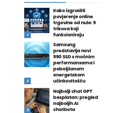
Kako izgraditi
povjerenje online
trgovine od nule: 9
trikova koji
funkcioniraju
Samsung
predstavlja novi
990 SSD s moćnim
performansama i
poboljšanom
energetskom
učinkovitošću
Najbolji chat GPT
besplatan: pregled
najboljih AI
chatbota