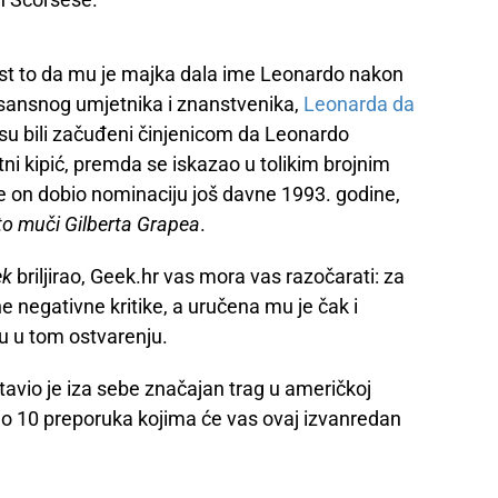
est to da mu je majka dala ime Leonardo nakon
nesansnog umjetnika i znanstvenika,
Leonarda da
su bili začuđeni činjenicom da Leonardo
tni kipić, premda se iskazao u tolikim brojnim
 je on dobio nominaciju još davne 1993. godine,
to muči Gilberta Grapea
.
ek
briljirao, Geek.hr vas mora vas razočarati: za
ne negativne kritike, a uručena mu je čak i
u u tom ostvarenju.
tavio je iza sebe značajan trag u američkoj
o 10 preporuka kojima će vas ovaj izvanredan