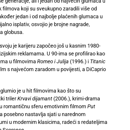
 generacije, ali i jedan od najvećih glumaca u
ak filmova koji su sveukupno zaradili više od
također jedan i od najbolje plaćenih glumaca u
jalno isplativ, osvojio je brojne nagrade,
na globusa.
svoju je karijeru započeo još u kasnim 1980-
vizijskim reklamama. U 90-ima se profilirao kao
ogama u filmovima
Romeo i Julija
(1996.) i
Titanic
film s najvećom zaradom u povijesti, a DiCaprio
glumio je u hit filmovima kao što su
ki triler
Krvavi dijamant
(2006.), krimi-drama
o u romantičnu sferu emotivnim filmom
Put
ra posebno nastavlja sjati u narednom
umi u modernim klasicima, radeći s redateljima
n Scorsese.