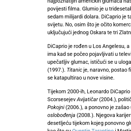
najpoznatijih američkih glumaca naše
povijesti filma. Glumio je u trideset
sedam milijardi dolara. DiCaprio je 
svijetu. No, osim što je očito komerci
uključujući jednog Oskara te tri Zlat
DiCaprio je rođen u Los Angelesu, a 
ima kad se počeo pojavljivati u tele
upečatljiv glumac, ističući se u ul
(1997.).
Titanic
je, naravno, postao 
se katapultirao u nove visine.
Tijekom 2000-ih, Leonardo DiCaprio 
Scorsesejev
Avijatičar
(2004.), politič
Pokojni
(2006.), a ponovno je zaša
oslobođenja
(2008.). Njegova karije
desetljeću tijekom kojeg ponovno gl
kao što su
Quentin Tarantino
i Marti