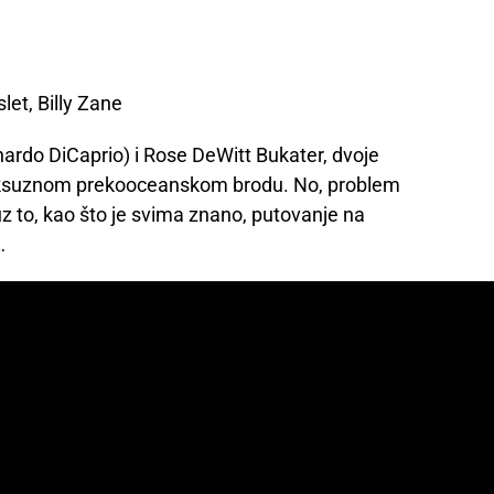
et, Billy Zane
rdo DiCaprio) i Rose DeWitt Bukater, dvoje
, luksuznom prekooceanskom brodu. No, problem
uz to, kao što je svima znano, putovanje na
…