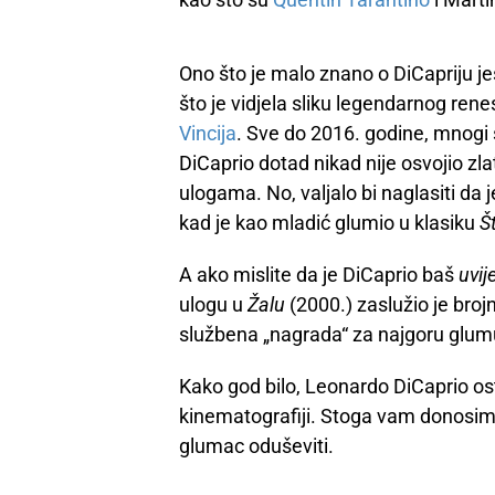
Ono što je malo znano o DiCapriju j
što je vidjela sliku legendarnog re
Vincija
. Sve do 2016. godine, mnogi 
DiCaprio dotad nikad nije osvojio zla
ulogama. No, valjalo bi naglasiti da
kad je kao mladić glumio u klasiku
Š
A ako mislite da je DiCaprio baš
uvij
ulogu u
Žalu
(2000.) zaslužio je broj
službena „nagrada“ za najgoru glum
Kako god bilo, Leonardo DiCaprio os
kinematografiji. Stoga vam donosim
glumac oduševiti.