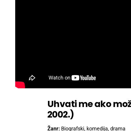
Uhvati me ako može
2002.)
Žanr:
Biografski, komedija, drama