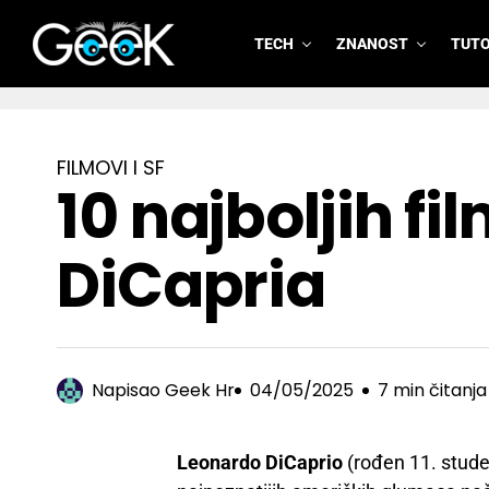
TECH
ZNANOST
TUTO
GeeK.hr
FILMOVI I SF
10 najboljih 
DiCapria
Napisao
Geek Hr
04/05/2025
7 min čitanja
Leonardo DiCaprio
(rođen 11. stude