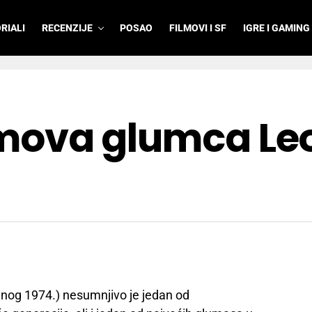
RIALI
RECENZIJE
POSAO
FILMOVI I SF
IGRE I GAMING
filmova glumca L
nog 1974.) nesumnjivo je jedan od