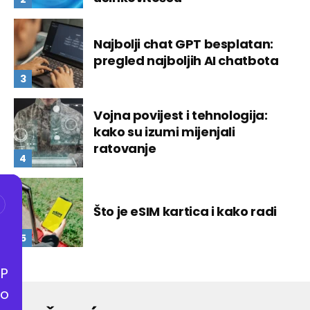
Najbolji chat GPT besplatan:
pregled najboljih AI chatbota
Vojna povijest i tehnologija:
kako su izumi mijenjali
ratovanje
Što je eSIM kartica i kako radi
P
o