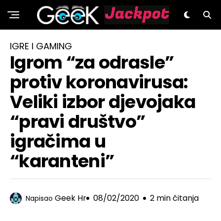
GeeK.hr
IGRE I GAMING
Igrom “za odrasle”
protiv koronavirusa:
Veliki izbor djevojaka
“pravi društvo”
igračima u
“karanteni”
Geek Hr
08/02/2020
2 min čitanja
Napisao