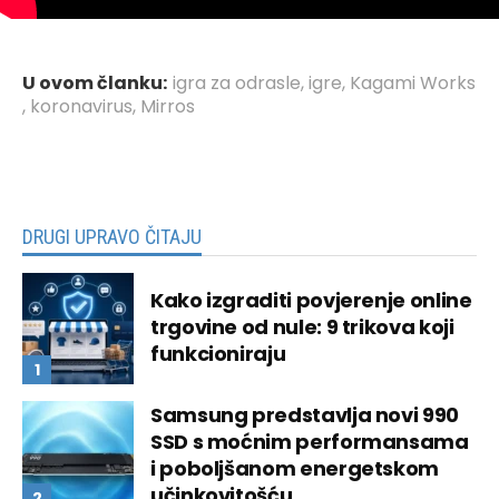
U ovom članku:
igra za odrasle
,
igre
,
Kagami Works
,
koronavirus
,
Mirros
DRUGI UPRAVO ČITAJU
Kako izgraditi povjerenje online
trgovine od nule: 9 trikova koji
funkcioniraju
Samsung predstavlja novi 990
SSD s moćnim performansama
i poboljšanom energetskom
učinkovitošću