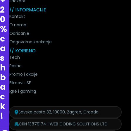
+
Jackpot
2
// INFORMACIJE
Kontakt
0
O nama
%
Odricanje
c
Odgovorno kockanje
a
// KORISNO
s
Tech
h
Posao
Promo i akcije
b
Filmovi i SF
a
Igre i gaming
c
k
Savska cesta 32, 10000, Zagreb, Croatia
!
CRN 13879174 | WEB CODING SOLUTIONS LTD