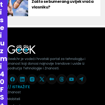
Zašto se bumerang uvijek vraća
t
vlasniku?
i
s
e
i
u
z
m
Geek.hr je vodeći hrvatski portal za tehnologiju i
znanost koji donosi najnovije trendove i uvide iz
i
područja Tehnologije i Znanosti.
4
0
// ISTRAŽITE
F
Znanost
S
Mobiteli