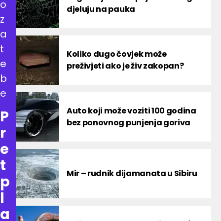
o
djeluju na pauka
z
a
t
Koliko dugo čovjek može
e
preživjeti ako je živ zakopan?
b
e
Auto koji može voziti 100 godina
P
bez ponovnog punjenja goriva
r
e
t
Mir – rudnik dijamanata u Sibiru
p
l
a