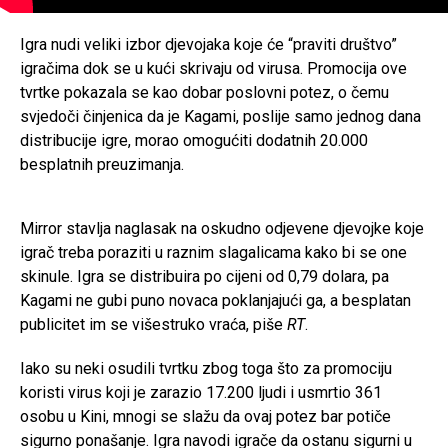
Igra nudi veliki izbor djevojaka koje će “praviti društvo”
igračima dok se u kući skrivaju od virusa. Promocija ove
tvrtke pokazala se kao dobar poslovni potez, o čemu
svjedoči činjenica da je Kagami, poslije samo jednog dana
distribucije igre, morao omogućiti dodatnih 20.000
besplatnih preuzimanja.
Mirror stavlja naglasak na oskudno odjevene djevojke koje
igrač treba poraziti u raznim slagalicama kako bi se one
skinule. Igra se distribuira po cijeni od 0,79 dolara, pa
Kagami ne gubi puno novaca poklanjajući ga, a besplatan
publicitet im se višestruko vraća, piše
RT
.
Iako su neki osudili tvrtku zbog toga što za promociju
koristi virus koji je zarazio 17.200 ljudi i usmrtio 361
osobu u Kini, mnogi se slažu da ovaj potez bar potiče
sigurno ponašanje. Igra navodi igrače da ostanu sigurni u