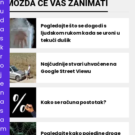
n
MOŽDA ĆE VAS ZANIMATI
u
d
Pogledajte što se dogodi s
a
ljudskom rukom kada se uroni u
s
tekući dušik
k
r
Najčudnije stvari uhvaćene na
o
Google Street Viewu
j
e
n
a
Kako se računa postotak?
s
a
m
Pogledajte kako pojedine droge