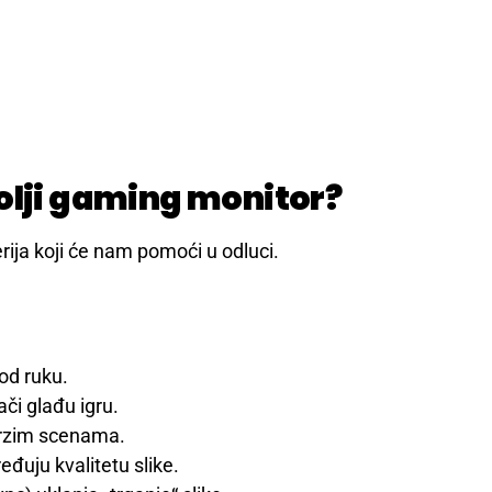
olji gaming monitor?
rija koji će nam pomoći u odluci.
pod ruku.
či glađu igru.
 brzim scenama.
eđuju kvalitetu slike.