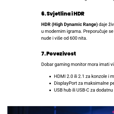
6. Svjetlina i HDR
HDR (High Dynamic Range)
daje živ
u modernim igrama. Preporučuje se 
nude i više od 600 nita.
7. Povezivost
Dobar gaming monitor mora imati vi
HDMI 2.0 ili 2.1 za konzole i 
DisplayPort za maksimalne p
USB hub ili USB-C za dodatnu 