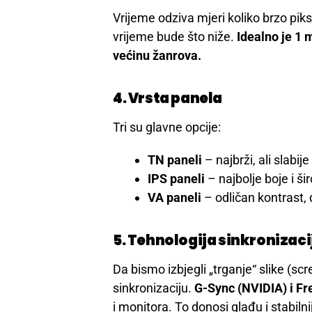
Vrijeme odziva mjeri koliko brzo pik
vrijeme bude što niže.
Idealno je 1 
većinu žanrova.
4. Vrsta panela
Tri su glavne opcije:
TN paneli
– najbrži, ali slabije
IPS paneli
– najbolje boje i širo
VA paneli
– odličan kontrast,
5. Tehnologija sinkronizaci
Da bismo izbjegli „trganje“ slike (s
sinkronizaciju.
G-Sync (NVIDIA) i F
i monitora. To donosi glađu i stabiln