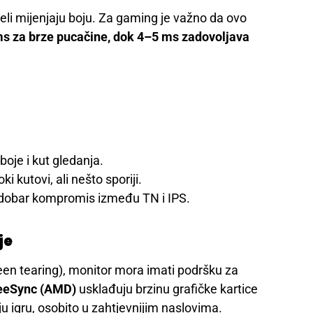
seli mijenjaju boju. Za gaming je važno da ovo
ms za brze pucačine, dok 4–5 ms zadovoljava
 boje i kut gledanja.
ki kutovi, ali nešto sporiji.
 dobar kompromis između TN i IPS.
je
creen tearing), monitor mora imati podršku za
reeSync (AMD)
usklađuju brzinu grafičke kartice
iju igru, osobito u zahtjevnijim naslovima.