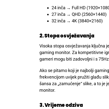
24 inča → Full HD (1920×108
27 inča → QHD (2560×1440)
32 inča → 4K (3840×2160)
2. Stopa osvježavanja
Visoka stopa osvježavanja ključna je
gaming monitor. Za kompetitivne igr
gameri mogu biti zadovoljni i s 75Hz
Ako se pitamo koji je najbolji gaming
frekvencijom uvijek pružiti glađu sli
šansa za „zamućenje“ slike, a to je j
monitor.
3. Vrijeme odziva