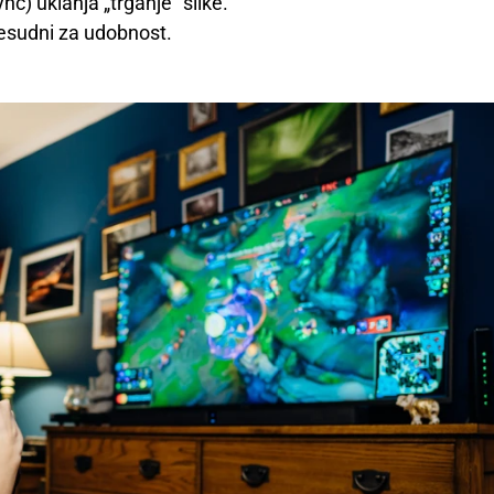
ync
) uklanja „trganje“ slike.
resudni za udobnost.