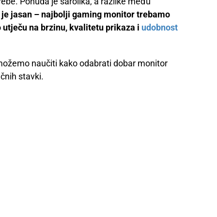
rebe. Ponuda je šarolika, a razlike među
je jasan – najbolji gaming monitor trebamo
 utječu na brzinu, kvalitetu prikaza i
udobnost
 možemo naučiti kako odabrati dobar monitor
čnih stavki.