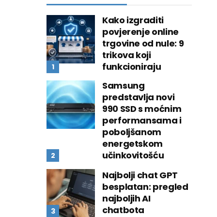
Kako izgraditi
povjerenje online
trgovine od nule: 9
trikova koji
funkcioniraju
Samsung
predstavlja novi
990 SSD s moćnim
performansama i
poboljšanom
energetskom
učinkovitošću
Najbolji chat GPT
besplatan: pregled
najboljih AI
chatbota