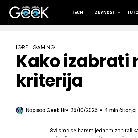
TECH
ZNANOST
TUTO
GeeK.hr
IGRE I GAMING
Kako izabrati 
kriterija
Napisao
Geek Hr
25/10/2025
4 min čitanja
Svi smo se barem jednom zapitali kak