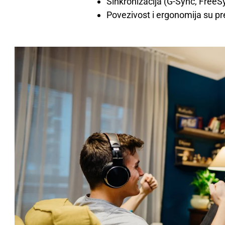
Sinkronizacija (
G-Sync
,
FreeS
Povezivost i ergonomija su p