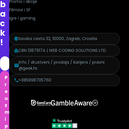
Promo i akcije
b
Filmovi i SF
a
Igre i gaming
c
k
Savska cesta 32, 10000, Zagreb, Croatia
!
CRN 13879174 | WEB CODING SOLUTIONS LTD
info / drustveni / prodaja / karijera / pravni
@geek.hr.
P
+385998705760
r
e
u
z
m
i
p