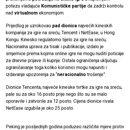
potezu vladajuće
Komunističke partije
da zadrži kontrolu
nad
virtualnom
ekonomijom.
Prijedlog je uzrokovao
pad dionica
najvećih kineskih
kompanija za igre na sreću, Tencent i NetEase, u Hong
Kongu. Kinesko regulatorno tijelo za igre na sreću,
Nacionalna uprava za tisak i publikacije, izdalo je
smjernice prema kojima online igre ne mogu nuditi poticaje
za dnevne prijave ili kupnje. Ostala ograničenja uključuju
ograničavanje toga koliko korisnici mogu napuniti i
izdavanje upozorenja za “
neracionalno
trošenje”.
Dionice Tencenta, najveće kineske tvrtke za igre na sreću,
pale su za oko 16 posto prije nego što su se malo
oporavile i zatvorile za 12 posto. Cijena dionice rivala
NetEase izgubila je oko 25 posto.
Peking je posljednjih godina poduzeo različite mjere protiv