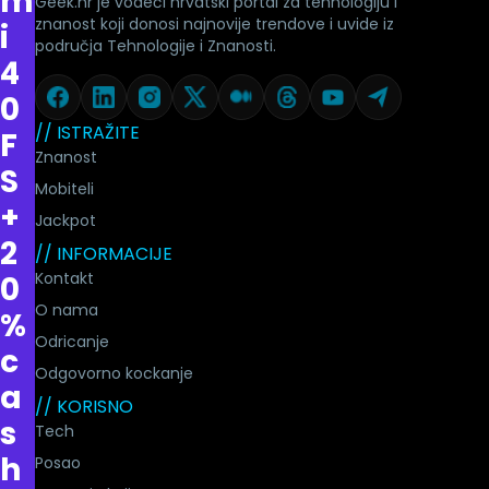
m
Geek.hr je vodeći hrvatski portal za tehnologiju i
znanost koji donosi najnovije trendove i uvide iz
i
područja Tehnologije i Znanosti.
4
0
// ISTRAŽITE
F
Znanost
S
Mobiteli
+
Jackpot
2
// INFORMACIJE
Kontakt
0
O nama
%
Odricanje
c
Odgovorno kockanje
a
// KORISNO
s
Tech
h
Posao