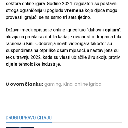
sektora online igara. Godine 2021. regulatori su postavili
stroga ograničenja u pogledu
vremena
koje djeca mogu
provesti igrajući se na samo tri sata tjedno.
Državni medij opisao je online igrice kao “duhovni
opijum
“,
aluziju na prošla razdoblja kada je ovisnost o drogama bila
raširena u Kini. Odobrenja novih videoigara također su
suspendirana na otprilike osam mjeseci, a nastavljena su
tek u travnju 2022. kada su vlasti ublažile širu akciju protiv
cijele
tehnološke industrije.
U ovom članku:
gaming
,
Kina
,
online igrica
DRUGI UPRAVO ČITAJU