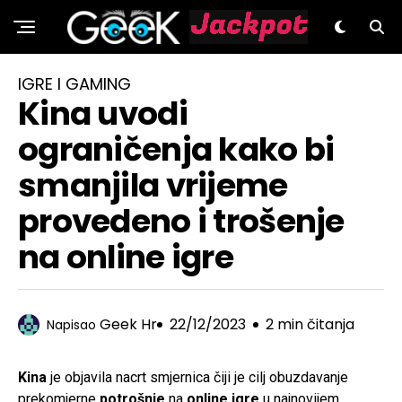
GeeK.hr
IGRE I GAMING
Kina uvodi
ograničenja kako bi
smanjila vrijeme
provedeno i trošenje
na online igre
Geek Hr
22/12/2023
2 min čitanja
Napisao
Kina
je objavila nacrt smjernica čiji je cilj obuzdavanje
prekomjerne
potrošnje
na
online igre
u najnovijem