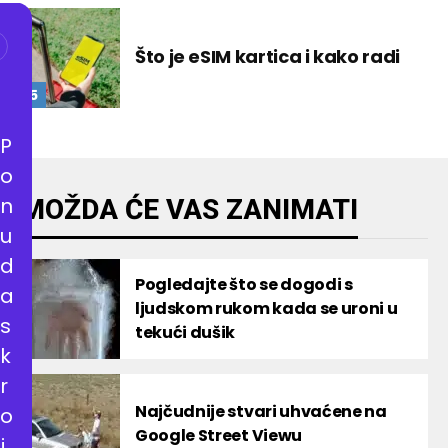
Što je eSIM kartica i kako radi
P
o
n
MOŽDA ĆE VAS ZANIMATI
u
d
Pogledajte što se dogodi s
a
ljudskom rukom kada se uroni u
s
tekući dušik
k
r
Najčudnije stvari uhvaćene na
o
Google Street Viewu
j