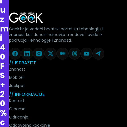
i
u
z
m
Geek.hr je vodeći hrvatski portal za tehnologiju i
znanost koji donosi najnovije trendove i uvide iz
i
područja Tehnologije i Znanosti.
4
0
// ISTRAŽITE
F
Znanost
S
Mobiteli
+
Jackpot
2
// INFORMACIJE
Kontakt
0
O nama
%
Odricanje
c
Odgovorno kockanje