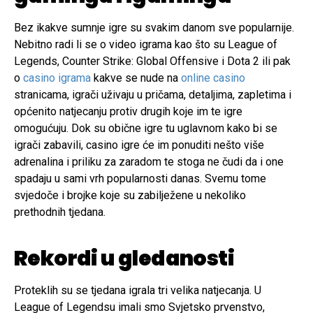
Bez ikakve sumnje igre su svakim danom sve popularnije.
Nebitno radi li se o video igrama kao što su League of
Legends, Counter Strike: Global Offensive i Dota 2 ili pak
o
casino igrama
kakve se nude na
online casino
stranicama, igrači uživaju u pričama, detaljima, zapletima i
općenito natjecanju protiv drugih koje im te igre
omogućuju. Dok su obične igre tu uglavnom kako bi se
igrači zabavili, casino igre će im ponuditi nešto više
adrenalina i priliku za zaradom te stoga ne čudi da i one
spadaju u sami vrh popularnosti danas. Svemu tome
svjedoče i brojke koje su zabilježene u nekoliko
prethodnih tjedana.
Rekordi u gledanosti
Proteklih su se tjedana igrala tri velika natjecanja. U
League of Legendsu imali smo Svjetsko prvenstvo,