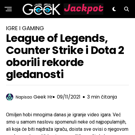
GeeK.hr
IGRE I GAMING
League of Legends,
Counter Strike i Dota 2
oborili rekorde
gledanosti
Geek Hr
09/11/2021
3 min čitanja
Napisao
Omiljen hobi mnogima danas je igranje video igara. Već
smo u samom naslovu spomenuli neke od najpopularnijih,
ali koja će biti najdraža igraču, doista sve ovisi o njegovom