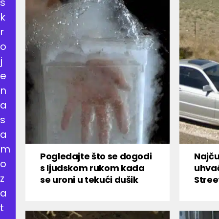
s
k
r
o
j
e
n
a
s
a
m
Pogledajte što se dogodi
Najču
o
s ljudskom rukom kada
uhva
z
se uroni u tekući dušik
Stree
a
t