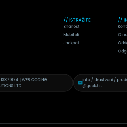
// ISTRAŽITE
// 
Znanost
Kont
Mobiteli
O n
Jackpot
Odri
Odg
 13879174 | WEB CODING
info / drustveni / proda
UTIONS LTD
@geek.hr.