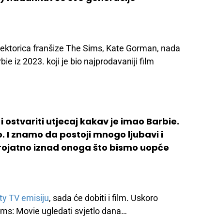
rektorica franšize The Sims, Kate Gorman, nada
ie iz 2023. koji je bio najprodavaniji film
i ostvariti utjecaj kakav je imao Barbie.
. I znamo da postoji mnogo ljubavi i
erojatno iznad onoga što bismo uopće
ity TV emisiju
, sada će dobiti i film. Uskoro
ims: Movie ugledati svjetlo dana…