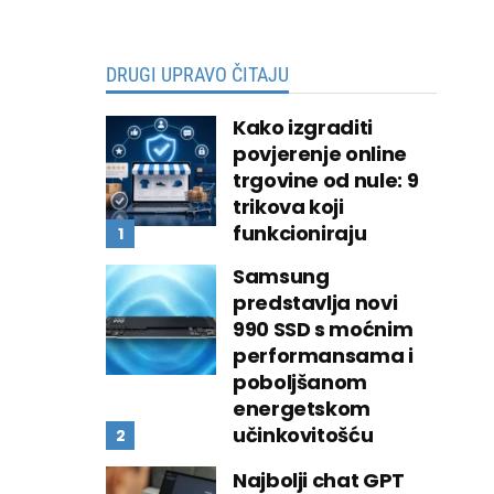
DRUGI UPRAVO ČITAJU
Kako izgraditi
povjerenje online
trgovine od nule: 9
trikova koji
funkcioniraju
Samsung
predstavlja novi
990 SSD s moćnim
performansama i
poboljšanom
energetskom
učinkovitošću
Najbolji chat GPT