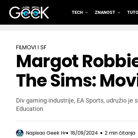
TECH
ZNANOST
TUTO
GeeK.hr
FILMOVI I SF
Margot Robbie 
The Sims: Mov
Div gaming industrije, EA Sports, udružio je
Education
Napisao
Geek Hr
18/09/2024
2 min čitanja