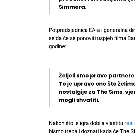
Simmera.
Potpredsjednica EA-a i generalna di
se da će se ponoviti uspjeh filma Barb
godine:
Željeli smo prave partnere 
To je upravo ono što želimo
nostalgije za The Sims, vj
mogli shvatiti.
Nakon što je igra dobila vlastitu
real
bismo trebali doznati kada će The S