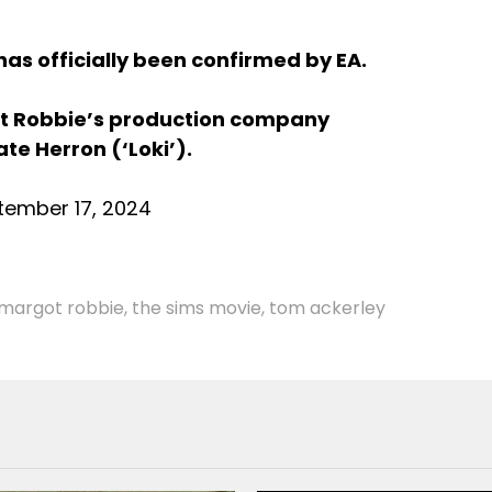
as officially been confirmed by EA.
ot Robbie’s production company
e Herron (‘Loki’).
tember 17, 2024
margot robbie
,
the sims movie
,
tom ackerley