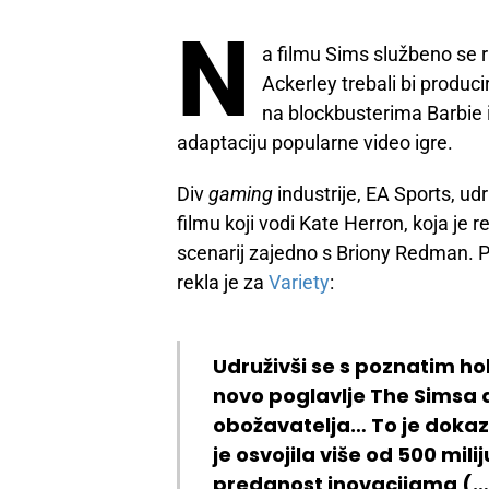
N
a filmu Sims službeno se r
Ackerley trebali bi produci
na blockbusterima Barbie i
adaptaciju popularne video igre.
Div
gaming
industrije, EA Sports, 
filmu koji vodi Kate Herron, koja je re
scenarij zajedno s Briony Redman. 
rekla je za
Variety
:
Udruživši se s poznatim h
novo poglavlje The Simsa d
obožavatelja… To je dokaz 
je osvojila više od 500 mili
predanost inovacijama (…