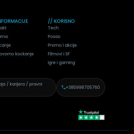
INFORMACIJE
// KORISNO
akt
Tech
ama
Posao
canje
Promo i akcije
ovorno kockanje
Filmovi i SF
Igre i gaming
ja / karijera / pravni
+385998705760