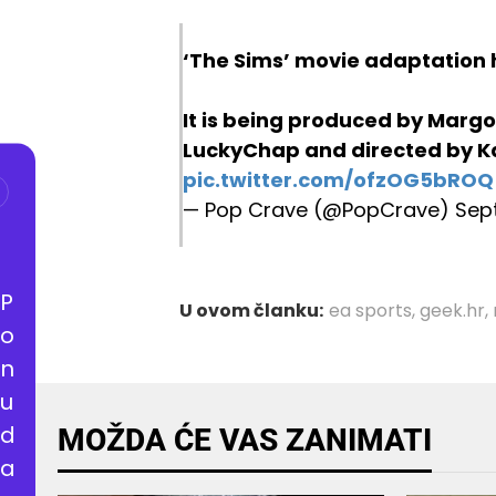
‘The Sims’ movie adaptation h
It is being produced by Marg
LuckyChap and directed by Kat
pic.twitter.com/ofzOG5bROQ
— Pop Crave (@PopCrave)
Sep
P
U ovom članku:
ea sports
,
geek.hr
,
o
n
u
d
MOŽDA ĆE VAS ZANIMATI
a