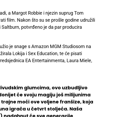
adi, a Margot Robbie i njezin suprug Tom
rati film. Nakon što su se prošle godine udružili
 Saltburn, potvrđeno je da par producira
udružio je snage s Amazon MGM Studiosom na
žirala Lokija i Sex Education, te će pisati
Predsjednica EA Entertainmenta, Laura Miele,
olivudskim glumcima, ovo uzbudljivo
onijet će svoju magiju još milijunima
trajne moći ove voljene franšize, koja
juna igrača u četvrt stoljeća. Naša
) nadahnut će sve generacije