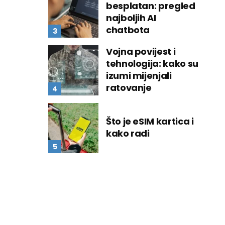
besplatan: pregled
najboljih AI
chatbota
Vojna povijest i
tehnologija: kako su
izumi mijenjali
ratovanje
Što je eSIM kartica i
kako radi