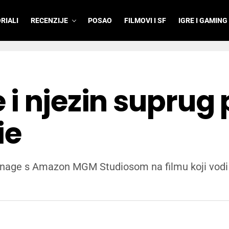
RIALI
RECENZIJE
POSAO
FILMOVI I SF
IGRE I GAMING
i njezin suprug 
ie
 snage s Amazon MGM Studiosom na filmu koji vodi K