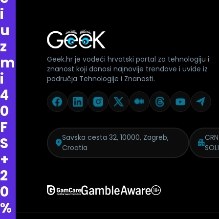
i
u
z
m
Geek.hr je vodeći hrvatski portal za tehnologiju i
znanost koji donosi najnovije trendove i uvide iz
i
područja Tehnologije i Znanosti.
4
0
F
Savska cesta 32, 10000, Zagreb,
CRN
S
Croatia
SOL
+
2
0
%