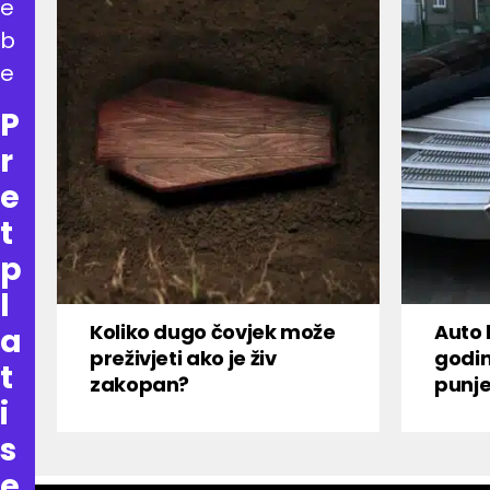
e
b
e
P
r
e
t
p
l
Koliko dugo čovjek može
Auto 
a
preživjeti ako je živ
godi
t
zakopan?
punje
i
s
e