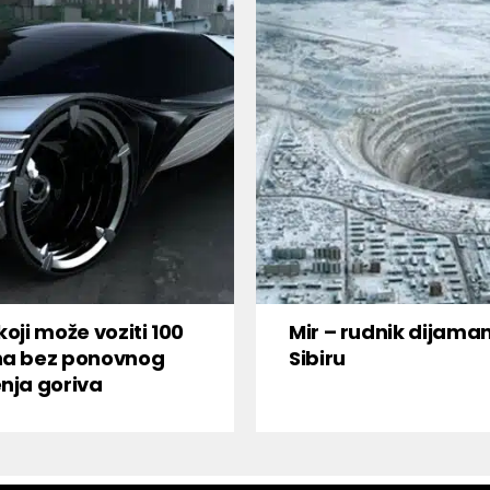
koji može voziti 100
Mir – rudnik dijama
na bez ponovnog
Sibiru
nja goriva