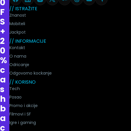
0
// ISTRAŽITE
F
Znanost
S
Mobiteli
+
Jackpot
2
// INFORMACIJE
Kontakt
0
O nama
%
Odricanje
c
Odgovorno kockanje
a
// KORISNO
s
Tech
h
Posao
Promo i akcije
b
Filmovi i SF
a
Igre i gaming
c