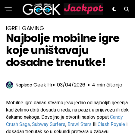
GeeK.hr
IGRE I GAMING
Najbolje mobilne igre
koje uništavaju
dosadne trenutke!
Geek Hr
03/04/2026
4 min čitanja
Napisao
Mobilne igre danas stvarno jesu jedno od najboljih rješenja
kad želimo ubiti dosadu u redu, na pauzi, u prijevozu ili dok
čekamo nekoga. Dovoljno je otvoriti naslov poput
Candy
Crush Saga
,
Subway Surfers
,
Brawl Stars
ili
Clash Royale
i
dosadan trenutak se u sekundi pretvara u zabavu.