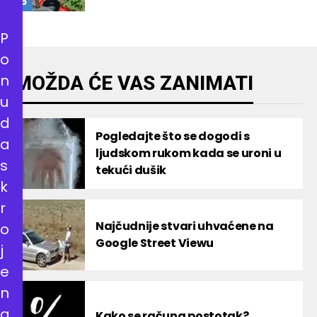
P
o
n
MOŽDA ĆE VAS ZANIMATI
u
d
Pogledajte što se dogodi s
a
ljudskom rukom kada se uroni u
s
tekući dušik
k
r
Najčudnije stvari uhvaćene na
o
Google Street Viewu
j
e
n
a
Kako se računa postotak?