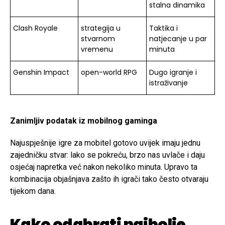
stalna dinamika
Clash Royale
strategija u
Taktika i
stvarnom
natjecanje u par
vremenu
minuta
Genshin Impact
open-world RPG
Dugo igranje i
istraživanje
Zanimljiv podatak iz mobilnog gaminga
Najuspješnije igre za mobitel gotovo uvijek imaju jednu
zajedničku stvar: lako se pokreću, brzo nas uvlače i daju
osjećaj napretka već nakon nekoliko minuta. Upravo ta
kombinacija objašnjava zašto ih igrači tako često otvaraju
tijekom dana.
Kako odabrati najbolje