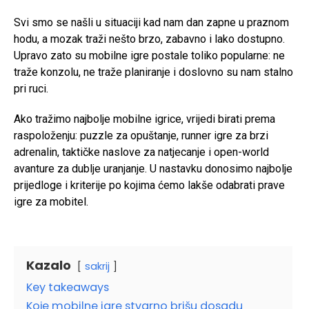
Svi smo se našli u situaciji kad nam dan zapne u praznom
hodu, a mozak traži nešto brzo, zabavno i lako dostupno.
Upravo zato su mobilne igre postale toliko popularne: ne
traže konzolu, ne traže planiranje i doslovno su nam stalno
pri ruci.
Ako tražimo najbolje mobilne igrice, vrijedi birati prema
raspoloženju: puzzle za opuštanje, runner igre za brzi
adrenalin, taktičke naslove za natjecanje i open-world
avanture za dublje uranjanje. U nastavku donosimo najbolje
prijedloge i kriterije po kojima ćemo lakše odabrati prave
igre za mobitel.
Kazalo
sakrij
Key takeaways
Koje mobilne igre stvarno brišu dosadu