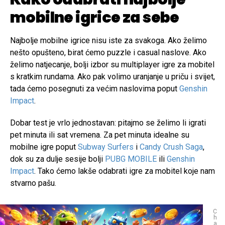
mobilne igrice za sebe
Najbolje mobilne igrice nisu iste za svakoga. Ako želimo
nešto opušteno, birat ćemo puzzle i casual naslove. Ako
želimo natjecanje, bolji izbor su multiplayer igre za mobitel
s kratkim rundama. Ako pak volimo uranjanje u priču i svijet,
tada ćemo posegnuti za većim naslovima poput
Genshin
Impact
.
Dobar test je vrlo jednostavan: pitajmo se želimo li igrati
pet minuta ili sat vremena. Za pet minuta idealne su
mobilne igre poput
Subway Surfers
i
Candy Crush Saga
,
dok su za dulje sesije bolji
PUBG MOBILE
ili
Genshin
Impact
. Tako ćemo lakše odabrati igre za mobitel koje nam
stvarno pašu.
C
h
a