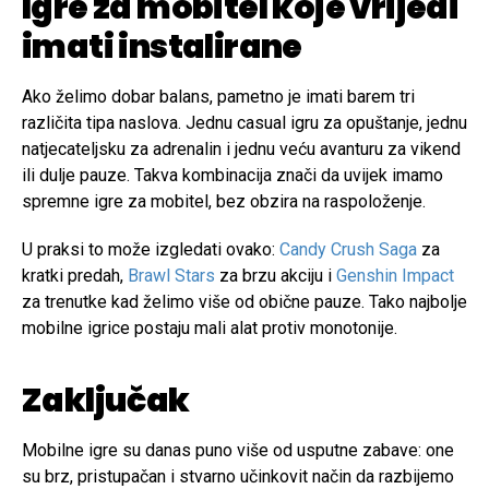
Igre za mobitel koje vrijedi
imati instalirane
Ako želimo dobar balans, pametno je imati barem tri
različita tipa naslova. Jednu casual igru za opuštanje, jednu
natjecateljsku za adrenalin i jednu veću avanturu za vikend
ili dulje pauze. Takva kombinacija znači da uvijek imamo
spremne igre za mobitel, bez obzira na raspoloženje.
U praksi to može izgledati ovako:
Candy Crush Saga
za
kratki predah,
Brawl Stars
za brzu akciju i
Genshin Impact
za trenutke kad želimo više od obične pauze. Tako najbolje
mobilne igrice postaju mali alat protiv monotonije.
Zaključak
Mobilne igre su danas puno više od usputne zabave: one
su brz, pristupačan i stvarno učinkovit način da razbijemo