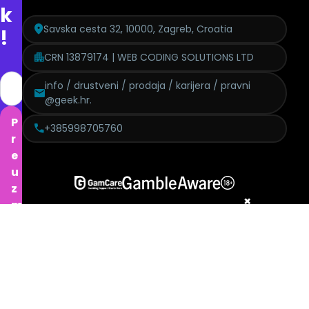
k
Savska cesta 32, 10000, Zagreb, Croatia
!
CRN 13879174 | WEB CODING SOLUTIONS LTD
info / drustveni / prodaja / karijera / pravni
@geek.hr.
P
+385998705760
r
e
u
z
×
m
i
p
o
n
Politika pritužbi
Izjava o modernom ropstvu
GDPR
Etički kodeks
u
Politika kolačića
Urednička politika
Politika pristupačnosti
d
Uvjeti korištenja