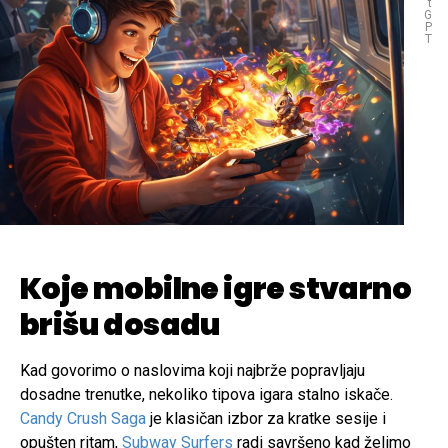
t
G
P
T
Koje mobilne igre stvarno
brišu dosadu
Kad govorimo o naslovima koji najbrže popravljaju
dosadne trenutke, nekoliko tipova igara stalno iskače.
Candy Crush Saga
je klasičan izbor za kratke sesije i
opušten ritam,
Subway Surfers
radi savršeno kad želimo