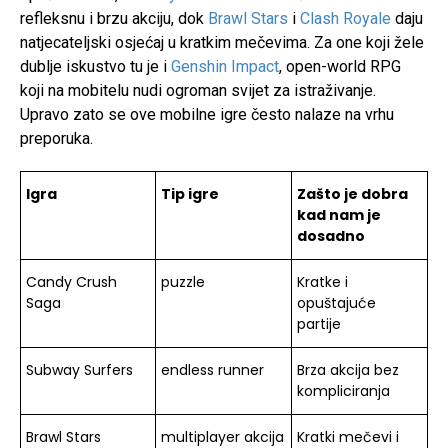
refleksnu i brzu akciju, dok
Brawl Stars
i
Clash Royale
daju
natjecateljski osjećaj u kratkim mečevima. Za one koji žele
dublje iskustvo tu je i
Genshin Impact
, open-world RPG
koji na mobitelu nudi ogroman svijet za istraživanje.
Upravo zato se ove mobilne igre često nalaze na vrhu
preporuka.
Igra
Tip igre
Zašto je dobra
kad nam je
dosadno
Candy Crush
puzzle
Kratke i
Saga
opuštajuće
partije
Subway Surfers
endless runner
Brza akcija bez
kompliciranja
Brawl Stars
multiplayer akcija
Kratki mečevi i