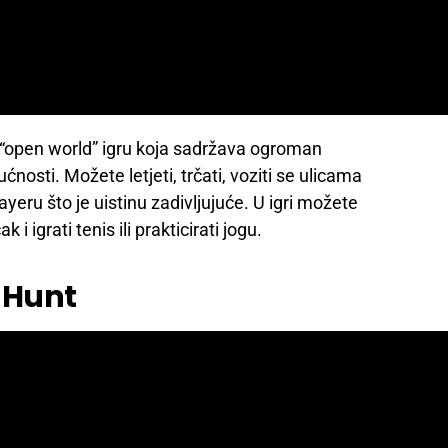
u “open world” igru koja sadržava ogroman
nosti. Možete letjeti, trčati, voziti se ulicama
ayeru što je uistinu zadivljujuće. U igri možete
 i igrati tenis ili prakticirati jogu.
d Hunt