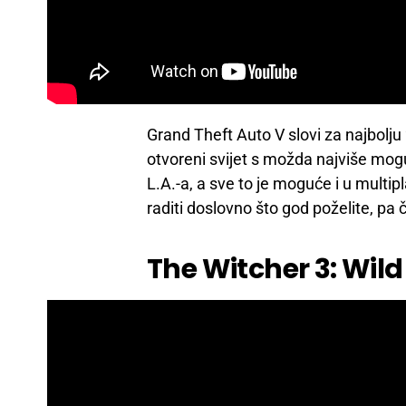
Grand Theft Auto V slovi za najbolj
otvoreni svijet s možda najviše moguć
L.A.-a, a sve to je moguće i u multipl
raditi doslovno što god poželite, pa čak
The Witcher 3: Wil