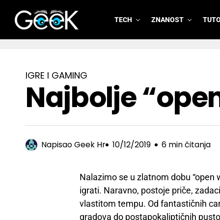
TECH
ZNANOST
TUTO
GeeK.hr
IGRE I GAMING
Najbolje “open
Napisao
Geek Hr
10/12/2019
6 min čitanja
Nalazimo se u zlatnom dobu “open wor
igrati. Naravno, postoje priče, zadaci, 
vlastitom tempu. Od fantastičnih ca
gradova do postapokaliptičnih pustoš