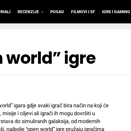
RIALI
RECENZIJE
POSAO
FILMOVI I SF
IGRE I GAMING
 world” igre
ld” igara gdje svaki igrač bira način na koji će
misije i ciljevi ali igrači ih mogu dovršiti u
rstava do simuliranih galaksija, od modernih
i, najbolje “open world” igre pružaju igračima