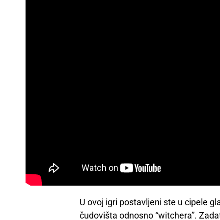
U ovoj igri postavljeni ste u cipele 
čudovišta odnosno “witchera”. Zadata