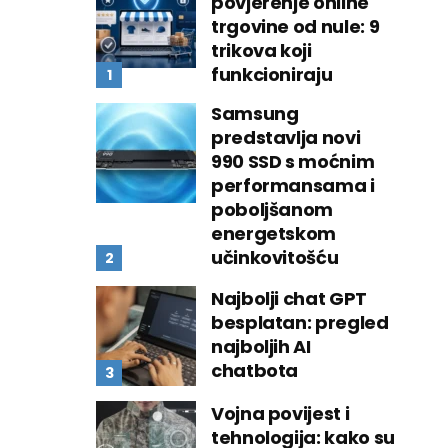
povjerenje online
trgovine od nule: 9
trikova koji
funkcioniraju
Samsung
predstavlja novi
990 SSD s moćnim
performansama i
poboljšanom
energetskom
učinkovitošću
Najbolji chat GPT
besplatan: pregled
najboljih AI
chatbota
Vojna povijest i
tehnologija: kako su