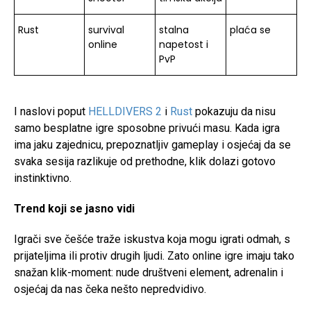
Rust
survival
stalna
plaća se
online
napetost i
PvP
I naslovi poput
HELLDIVERS 2
i
Rust
pokazuju da nisu
samo besplatne igre sposobne privući masu. Kada igra
ima jaku zajednicu, prepoznatljiv gameplay i osjećaj da se
svaka sesija razlikuje od prethodne, klik dolazi gotovo
instinktivno.
Trend koji se jasno vidi
Igrači sve češće traže iskustva koja mogu igrati odmah, s
prijateljima ili protiv drugih ljudi. Zato online igre imaju tako
snažan klik-moment: nude društveni element, adrenalin i
osjećaj da nas čeka nešto nepredvidivo.