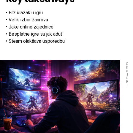
• Brz ulazak u igru
• Velik izbor žanrova
• Jake online zajednice
• Besplatne igre su jak adut
• Steam olakšava usporedbu
C
h
a
t
G
P
T