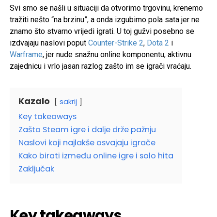
Svi smo se našli u situaciji da otvorimo trgovinu, krenemo
tražiti nešto “na brzinu”, a onda izgubimo pola sata jer ne
znamo što stvarno vrijedi igrati. U toj gužvi posebno se
izdvajaju naslovi poput
Counter-Strike 2
,
Dota 2
i
Warframe
, jer nude snažnu online komponentu, aktivnu
zajednicu i vrlo jasan razlog zašto im se igrači vraćaju.
Kazalo
sakrij
Key takeaways
Zašto Steam igre i dalje drže pažnju
Naslovi koji najlakše osvajaju igrače
Kako birati između online igre i solo hita
Zaključak
Key takeaways