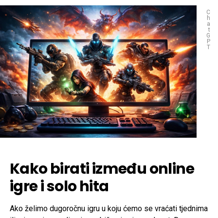
C
h
a
t
G
P
T
Kako birati između online
igre i solo hita
Ako želimo dugoročnu igru u koju ćemo se vraćati tjednima