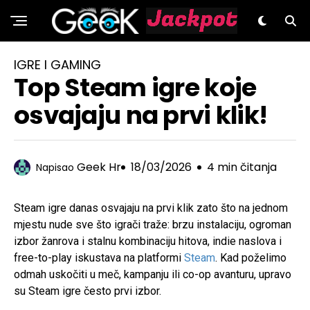
GeeK.hr
IGRE I GAMING
Top Steam igre koje
osvajaju na prvi klik!
Geek Hr
18/03/2026
4 min čitanja
Napisao
Steam igre danas osvajaju na prvi klik zato što na jednom
mjestu nude sve što igrači traže: brzu instalaciju, ogroman
izbor žanrova i stalnu kombinaciju hitova, indie naslova i
free-to-play iskustava na platformi
Steam
. Kad poželimo
odmah uskočiti u meč, kampanju ili co-op avanturu, upravo
su Steam igre često prvi izbor.