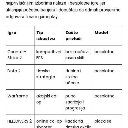
najprivlačnijim izborima nalaze i besplatne igre, jer
uklanjaju početnu barijeru i dopuštaju da odmah provjerimo
odgovara li nam gameplay.
Igra
Tip
Zašto
Model
iskustva
privlači
Counter-
kompetitivni
brzi mečevi i
besplatno
Strike 2
FPS
jasan skill
Dota 2
timska
dubina i
besplatno
strategija
stalno
učenje
Warframe
akcijski co-
puno
besplatno
op
sadržaja i
progresija
HELLDIVERS 2
online co-op
kaotična
plaća se
shooter
timska akcija