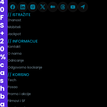
4
0
// ISTRAŽITE
F
Znanost
S
Mobiteli
+
Jackpot
2
// INFORMACIJE
Kontakt
0
O nama
%
Odricanje
c
Odgovorno kockanje
a
// KORISNO
s
Tech
h
Posao
Promo i akcije
b
Filmovi i SF
a