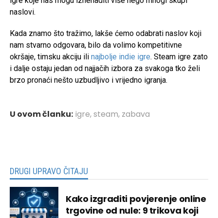
igre koje nas mogu iznenaditi više nego mnogi skupi
naslovi.
Kada znamo što tražimo, lakše ćemo odabrati naslov koji
nam stvarno odgovara, bilo da volimo kompetitivne
okršaje, timsku akciju ili
najbolje indie igre
. Steam igre zato
i dalje ostaju jedan od najjačih izbora za svakoga tko želi
brzo pronaći nešto uzbudljivo i vrijedno igranja.
U ovom članku:
igre
,
steam
,
zabava
DRUGI UPRAVO ČITAJU
Kako izgraditi povjerenje online
trgovine od nule: 9 trikova koji