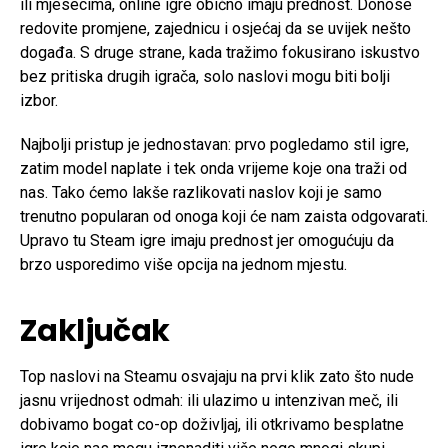
ili mjesecima, online igre obično imaju prednost. Donose
redovite promjene, zajednicu i osjećaj da se uvijek nešto
događa. S druge strane, kada tražimo fokusirano iskustvo
bez pritiska drugih igrača, solo naslovi mogu biti bolji
izbor.
Najbolji pristup je jednostavan: prvo pogledamo stil igre,
zatim model naplate i tek onda vrijeme koje ona traži od
nas. Tako ćemo lakše razlikovati naslov koji je samo
trenutno popularan od onoga koji će nam zaista odgovarati.
Upravo tu Steam igre imaju prednost jer omogućuju da
brzo usporedimo više opcija na jednom mjestu.
Zaključak
Top naslovi na Steamu osvajaju na prvi klik zato što nude
jasnu vrijednost odmah: ili ulazimo u intenzivan meč, ili
dobivamo bogat co-op doživljaj, ili otkrivamo besplatne