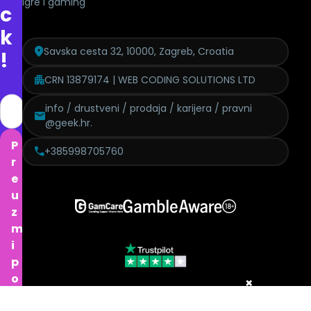
Igre i gaming
c
k
Savska cesta 32, 10000, Zagreb, Croatia
!
CRN 13879174 | WEB CODING SOLUTIONS LTD
info / drustveni / prodaja / karijera / pravni
@geek.hr.
P
+385998705760
r
e
u
z
m
i
p
o
×
n
Politika pritužbi
Izjava o modernom ropstvu
GDPR
Etički kodeks