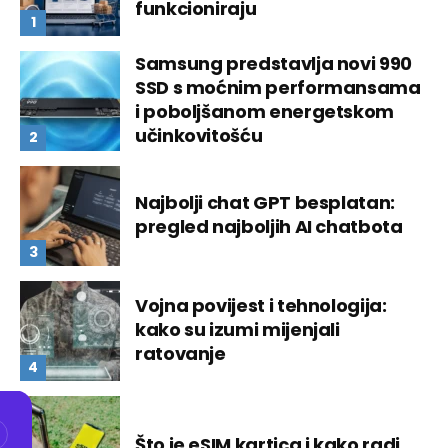
funkcioniraju
Samsung predstavlja novi 990
SSD s moćnim performansama
i poboljšanom energetskom
učinkovitošću
Najbolji chat GPT besplatan:
pregled najboljih AI chatbota
Vojna povijest i tehnologija:
kako su izumi mijenjali
ratovanje
Što je eSIM kartica i kako radi