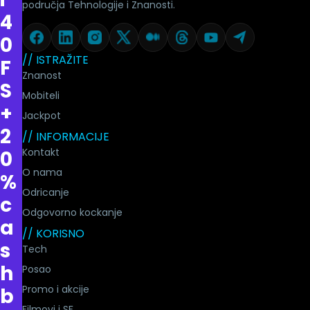
područja Tehnologije i Znanosti.
4
0
// ISTRAŽITE
F
Znanost
S
Mobiteli
+
Jackpot
2
// INFORMACIJE
Kontakt
0
O nama
%
Odricanje
c
Odgovorno kockanje
a
// KORISNO
s
Tech
h
Posao
Promo i akcije
b
Filmovi i SF