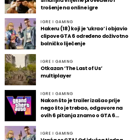
smanjila vrijeme provedeno i
trošenje na online igre
IGRE I GAMING
Hakeru (18) koji je ‘ukrao’ i objavio
clipove GTA 6 određeno doživotno
bolničko liječenje
IGRE I GAMING
Otkazan ‘The Last of Us’
multiplayer
IGRE I GAMING
Nakon što je trailer izašao prije
nego što je trebao, odgovore na
ovih 6 pitanja znamo o GTA 6…
IGRE I GAMING