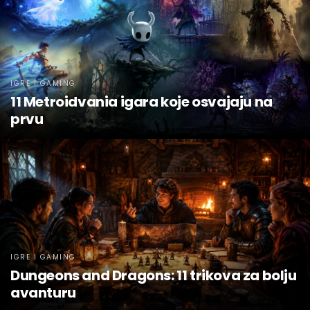
IGRE I GAMING
11 Metroidvania igara koje osvajaju na
prvu
IGRE I GAMING
Dungeons and Dragons: 11 trikova za bolju
avanturu