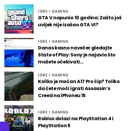
IGRE I GAMING
GTA V napunio 10 godina: Zašto još
uvijek nije izašao GTA VI?
IGRE I GAMING
Danas kasno navečer gledajte
State of Play: Sony je najavio što
možete očekivati…
IGRE I GAMING
Koliko je moćan A17 Pro čip? Toliko
da ćete moći igrati Assassin’s
Creed na iPhoneu 15
IGRE I GAMING
Roblox dolazi na PlayStation 4 i
PlayStation 5