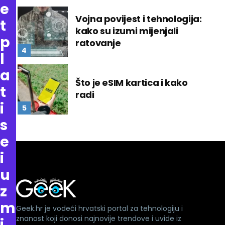
e
Vojna povijest i tehnologija:
t
kako su izumi mijenjali
p
ratovanje
l
a
Što je eSIM kartica i kako
t
radi
i
s
e
i
u
z
m
Geek.hr je vodeći hrvatski portal za tehnologiju i
znanost koji donosi najnovije trendove i uvide iz
i