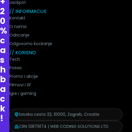
+
Jackpot
2
// INFORMACIJE
Kontakt
0
O nama
%
Odricanje
c
Odgovorno kockanje
a
// KORISNO
s
Tech
h
Posao
Promo i akcije
b
Filmovi i SF
a
Igre i gaming
c
k
Savska cesta 32, 10000, Zagreb, Croatia
!
CRN 13879174 | WEB CODING SOLUTIONS LTD