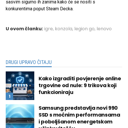
sasvim sigurno ih zanima kako će se nositi s
konkurentima poput Steam Decka.
U ovom članku:
igre
,
konzola
,
legion go
,
lenovo
DRUGI UPRAVO ČITAJU
Kako izgraditi povjerenje online
trgovine od nule: 9 trikova koji
funkcioniraju
Samsung predstavlja novi 990
SSD s moćnim performansama
i poboljšanom energetskom