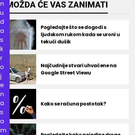
n
MOŽDA ĆE VAS ZANIMATI
u
d
Pogledajte što se dogodi s
a
ljudskom rukom kada se uroni u
s
tekući dušik
k
r
Najčudnije stvari uhvaćene na
o
Google Street Viewu
j
e
n
a
Kako se računa postotak?
s
a
m
Pogledajte kako pojedine droge