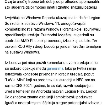
Ovaj bi uređaj trebao biti deblji od prethodno spomenutih,
što sugerira da bi mogao imati i znatno snažniju bateriju.
Izvještaji sa Windows Reporta ukazuju na to da će Legion
Go raditi na sustavu Windows 11, omogućavajući
kompatibilnost s raznim Windows igrama koje ispunjavaju
specifikacije uređaja. Prethodni izvještaji sugerirali su
upotrebu AMD Phoenix procesora, izbor koji su također
usvojili ROG Ally i drugi budući prijenosni uređaji temeljeni
na sustavu Windows.
Iz Lenova još nisu pružili komentar o ovom uređaju, ali on
se uskoro očekuje među
gamerima
. Iako je tvrtka ranije
istraživala koncepte prijenosnih igraćih uređaja, poput
“LaVie Mini” koji su predstavili u suradnji s NEC-om na
sajmu CES 2021. godine, te su čak razvili neobjavljeni
uređaj temeljen na Androidu nazvan Legion Play, Legion
Go označava znatno ozbiljniji i ambiciozniji poduhvat.
Igrači s nestrpljenjem iščekuju njegov potencijalni izlazak i