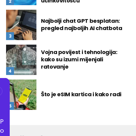
učinkovitošću
Najbolji chat GPT besplatan:
pregled najboljih AI chatbota
Vojna povijest i tehnologija:
kako su izumi mijenjali
ratovanje
Što je eSIM kartica i kako radi
P
o