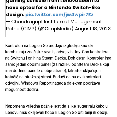
gaming console from Lenovo seem to
have opted for a Nintendo Switch-like
design.
pic.twitter.com/jw4wpir7Ez
— Chandragupt Institute of Management
Patna (CIMP) (@CimpMedia)
August 18, 2023
Kontroleri na Legion Go uređaju izgledaju kao da
kombiniraju značajke ravnih, odvojivih Joy-Con kontrolera
na Switchu i onih na Steam Decku. Dok desni kontroler ima
samo jedan dodirni panel (za razliku od Steam Decka koji
ima dodirne panele s obje strane), također uključuje i
kotačić na stražnjoj strani. Budući da su ovi kontroleri
odvojivi, Windows Report nagađa da ekran podržava
mogućnost dodira.
Napomena vrijedna pažnje jest da slike sugeriraju kako u
Lenovu nisu oklijevali hoće li Legion Go biti tanji ili deblji.