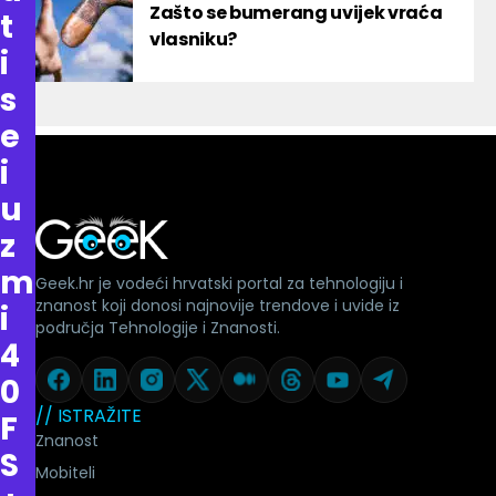
Zašto se bumerang uvijek vraća
t
vlasniku?
i
s
e
i
u
z
m
Geek.hr je vodeći hrvatski portal za tehnologiju i
znanost koji donosi najnovije trendove i uvide iz
i
područja Tehnologije i Znanosti.
4
0
// ISTRAŽITE
F
Znanost
S
Mobiteli