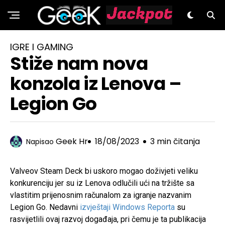
GeeK.hr
IGRE I GAMING
Stiže nam nova
konzola iz Lenova –
Legion Go
Geek Hr
18/08/2023
3 min čitanja
Napisao
Valveov Steam Deck bi uskoro mogao doživjeti veliku
konkurenciju jer su iz Lenova odlučili ući na tržište sa
vlastitim prijenosnim računalom za igranje nazvanim
Legion Go. Nedavni
izvještaji Windows Reporta
su
rasvijetlili ovaj razvoj događaja, pri čemu je ta publikacija