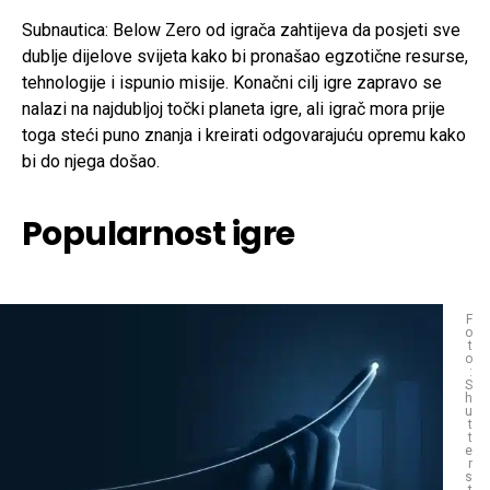
Subnautica: Below Zero od igrača zahtijeva da posjeti sve
dublje dijelove svijeta kako bi pronašao egzotične resurse,
tehnologije i ispunio misije. Konačni cilj igre zapravo se
nalazi na najdubljoj točki planeta igre, ali igrač mora prije
toga steći puno znanja i kreirati odgovarajuću opremu kako
bi do njega došao.
Popularnost igre
F
o
t
o
:
S
h
u
t
t
e
r
s