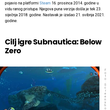
pojavio na platformi
Steam
16. prosinca 2014. godine u
vidu ranog pristupa. Njegova puna verzija došla je tek 23.
siječnja 2018. godine. Nastavak je izašao 21. svibnja 2021.
godine.
Cilj igre Subnautica: Below
Zero
F
o
t
o
:
S
c
r
e
e
n
s
h
o