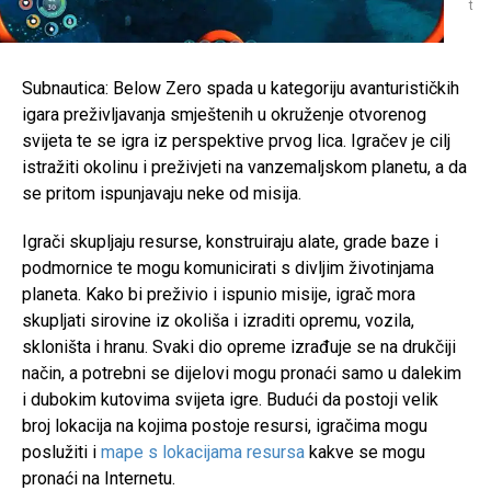
t
Subnautica: Below Zero spada u kategoriju avanturističkih
igara preživljavanja smještenih u okruženje otvorenog
svijeta te se igra iz perspektive prvog lica. Igračev je cilj
istražiti okolinu i preživjeti na vanzemaljskom planetu, a da
se pritom ispunjavaju neke od misija.
Igrači skupljaju resurse, konstruiraju alate, grade baze i
podmornice te mogu komunicirati s divljim životinjama
planeta. Kako bi preživio i ispunio misije, igrač mora
skupljati sirovine iz okoliša i izraditi opremu, vozila,
skloništa i hranu. Svaki dio opreme izrađuje se na drukčiji
način, a potrebni se dijelovi mogu pronaći samo u dalekim
i dubokim kutovima svijeta igre. Budući da postoji velik
broj lokacija na kojima postoje resursi, igračima mogu
poslužiti i
mape s lokacijama resursa
kakve se mogu
pronaći na Internetu.