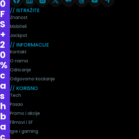
0
// ISTRAŽITE
F
Znanost
S
Mobiteli
+
Jackpot
2
// INFORMACIJE
Kontakt
0
O nama
%
Odricanje
c
Odgovorno kockanje
a
// KORISNO
s
Tech
h
Posao
Promo i akcije
b
Filmovi i SF
a
Igre i gaming
c