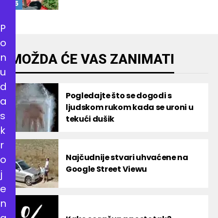
P
o
n
MOŽDA ĆE VAS ZANIMATI
u
d
Pogledajte što se dogodi s
a
ljudskom rukom kada se uroni u
s
tekući dušik
k
r
Najčudnije stvari uhvaćene na
o
Google Street Viewu
j
e
n
a