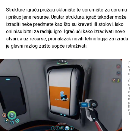
Strukture igraču pružaju sklonište te spremište za opremu
i prikupljene resurse. Unutar struktura, igrač također može
izraditi neke predmete kao što su kreveti ili stolovi, iako
oni nisu bitni za radnju igre. Igrač uči kako izrađivati nove
stvari, a uz resurse, pronalazak novih tehnologija za izradu
je glavni razlog zašto uopće istraživati.
F
o
t
o
:
S
c
r
e
e
n
s
h
o
t