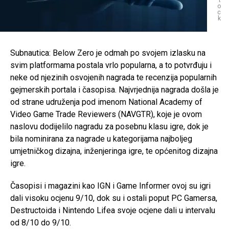
t
o
c
k
Subnautica: Below Zero je odmah po svojem izlasku na
svim platformama postala vrlo popularna, a to potvrđuju i
neke od njezinih osvojenih nagrada te recenzija popularnih
gejmerskih portala i časopisa. Najvrjednija nagrada došla je
od strane udruženja pod imenom National Academy of
Video Game Trade Reviewers (NAVGTR), koje je ovom
naslovu dodijelilo nagradu za posebnu klasu igre, dok je
bila nominirana za nagrade u kategorijama najboljeg
umjetničkog dizajna, inženjeringa igre, te općenitog dizajna
igre.
Časopisi i magazini kao IGN i Game Informer ovoj su igri
dali visoku ocjenu 9/10, dok su i ostali poput PC Gamersa,
Destructoida i Nintendo Lifea svoje ocjene dali u intervalu
od 8/10 do 9/10.