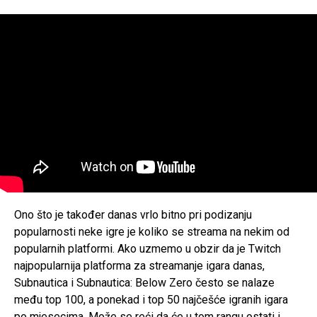
Ono što je također danas vrlo bitno pri podizanju
popularnosti neke igre je koliko se streama na nekim od
popularnih platformi. Ako uzmemo u obzir da je Twitch
najpopularnija platforma za streamanje igara danas,
Subnautica i Subnautica: Below Zero često se nalaze
među top 100, a ponekad i top 50 najčešće igranih igara
po mjesecima. Može se reći da će u tom rangu ostati i