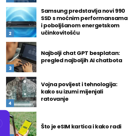
Samsung predstavlja novi 990
SSD s moćnim performansama
i poboljšanom energetskom
učinkovitošću
Najbolji chat GPT besplatan:
pregled najboljih AI chatbota
Vojna povijest i tehnologija:
kako su izumi mijenjali
ratovanje
Što je eSIM kartica i kako radi