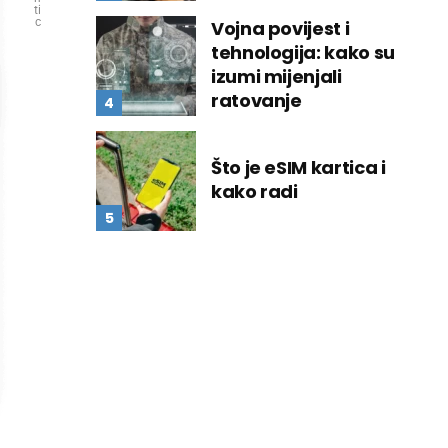
ti
c
Vojna povijest i
tehnologija: kako su
izumi mijenjali
ratovanje
Što je eSIM kartica i
kako radi