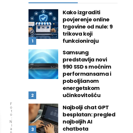
Kako izgraditi
povjerenje online
trgovine od nule: 9
trikova koji
funkcioniraju
Samsung
predstavlja novi
990 SSD s moćnim
performansama i
poboljšanom
energetskom
učinkovitošću
F
Najbolji chat GPT
o
t
besplatan: pregled
o
:
najboljih AI
N
i
chatbota
a
n