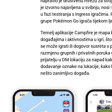
napravio je društvenu mrežu za svoje 
je izvorno najavljena u svibnju, nosi
u fazi testiranja s Ingress igračima
grupe Pokémon Go igrača tijekom ljeta
Temelj aplikacije Campfire je mapa k
događajima i aktivnostima u igri, što
se može igrati ili dogovor susreta s p
razmjenu grupnih i privatnih poruka u 
prijatelju u DM lokaciju za napad ka
dodavanje oznake na lokacije, kako b
nešto zanimljivo događa.