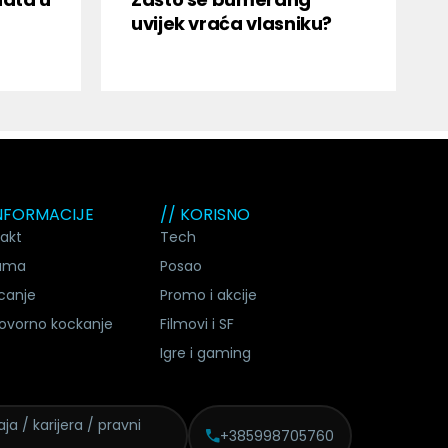
uvijek vraća vlasniku?
INFORMACIJE
// KORISNO
akt
Tech
ama
Posao
canje
Promo i akcije
ovorno kockanje
Filmovi i SF
Igre i gaming
ja / karijera / pravni
+385998705760