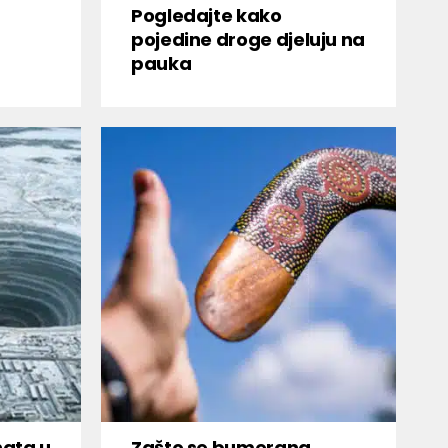
Pogledajte kako
pojedine droge djeluju na
pauka
nata u
Zašto se bumerang