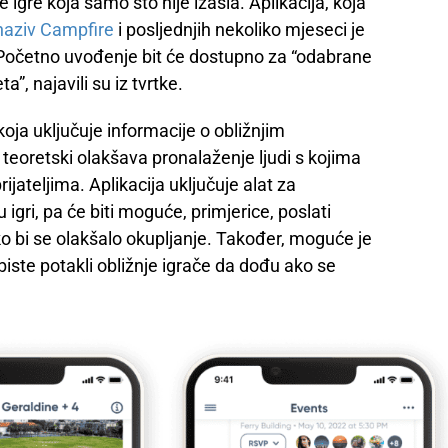
igre koja samo što nije izašla. Aplikacija, koja
naziv Campfire
i posljednjih nekoliko mjeseci je
. Početno uvođenje bit će dostupno za “odabrane
”, najavili su iz tvrtke.
oja uključuje informacije o obližnjim
 teoretski olakšava pronalaženje ljudi s kojima
rijateljima. Aplikacija uključuje alat za
igri, pa će biti moguće, primjerice, poslati
ko bi se olakšalo okupljanje. Također, moguće je
iste potakli obližnje igrače da dođu ako se