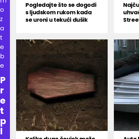
m
Pogledajte što se dogodi
Najču
o
s ljudskom rukom kada
uhva
z
se uroni u tekući dušik
Stree
a
t
e
b
e
P
r
e
t
p
l
Koliko dugo čovjek može
Auto 