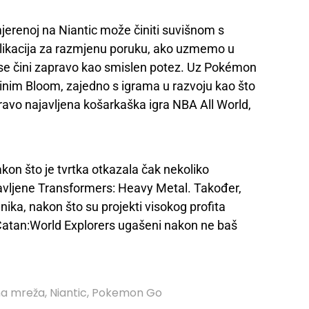
jerenoj na Niantic može činiti suvišnom s
likacija za razmjenu poruku, ako uzmemo u
vo se čini zapravo kao smislen potez. Uz Pokémon
kinim Bloom, zajedno s igrama u razvoju kao što
upravo najavljena košarkaška igra NBA All World,
akon što je tvrtka otkazala čak nekoliko
javljene Transformers: Heavy Metal. Također,
enika, nakon što su projekti visokog profita
 Catan:World Explorers ugašeni nakon ne baš
na mreža
,
Niantic
,
Pokemon Go