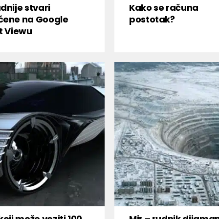
dnije stvari
Kako se računa
ćene na Google
postotak?
t Viewu
koji može voziti 100
Mir – rudnik dijama