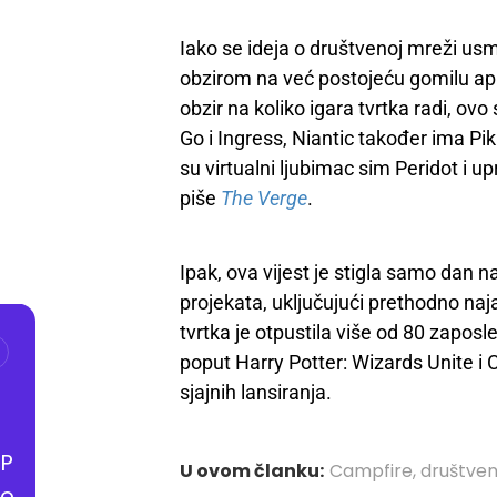
Iako se ideja o društvenoj mreži usm
obzirom na već postojeću gomilu ap
obzir na koliko igara tvrtka radi, o
Go i Ingress, Niantic također ima Pi
su virtualni ljubimac sim Peridot i 
piše
The Verge
.
Ipak, ova vijest je stigla samo dan n
projekata, uključujući prethodno na
tvrtka je otpustila više od 80 zaposl
poput Harry Potter: Wizards Unite i
sjajnih lansiranja.
P
U ovom članku:
Campfire
,
društve
o