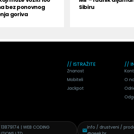
na bez ponovnog
Sibiru
nja goriva
// ISTRAŽITE
// 
Znanost
Kont
Mobiteli
O n
Jackpot
Odri
Odg
 13879174 | WEB CODING
info / drustveni / proda
UTIONS LTD
@geek.hr.