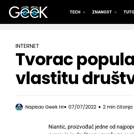
TECH
ZNANOST
TUTO
GeeK.hr
INTERNET
Tvorac popula
vlastitu druš
Napisao
Geek Hr
07/07/2022
2 min čitanja
Niantic, proizvođač jedne od najpopu