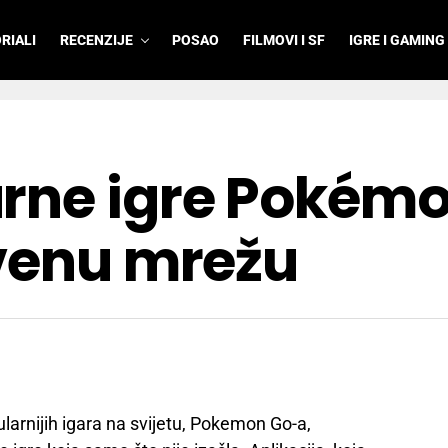
RIALI
RECENZIJE
POSAO
FILMOVI I SF
IGRE I GAMING
rne igre Pokém
tvenu mrežu
larnijih igara na svijetu, Pokemon Go-a,